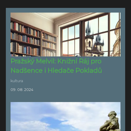
Pražský Melvil: Knižní Ráj pro
Nadšence i Hledače Pokladů
kultura
09. 08. 2024