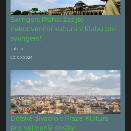
Swingers Praha: Zažijte
nekonvenční kulturu v klubu pro
swingers!
kultura
20. 05. 2024
Dětské divadlo v Praze: Kultura
pro nejmenší diváky