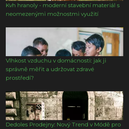
Kvh hranoly - moderní stavební materiál s
neomezenými možnostmi využití
Vlhkost vzduchu v domácnosti: jak ji
správně měřit a udržovat zdravé
prostředí?
Dedoles Prodejny: Nový Trend v Módě pro