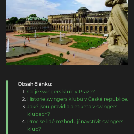
Obsah článku:
Co je swingers klub v Praze?
Historie swingers klubů v České republice.
Jaké jsou pravidla a etiketa v swingers
klubech?
Proč se lidé rozhodují navštívit swingers
klub?