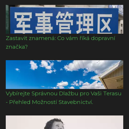
Zastavit znamená: Co vám říká dopravní
značka?
Vybírejte Správnou Dlažbu pro Vaši Terasu
- Přehled Možností Stavebnictví.