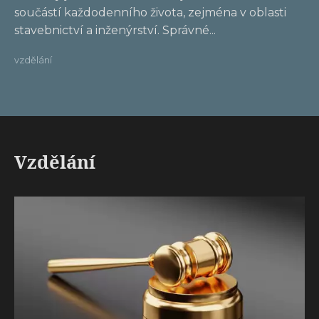
součástí každodenního života, zejména v oblasti
stavebnictví a inženýrství. Správné...
vzdělání
Vzdělání