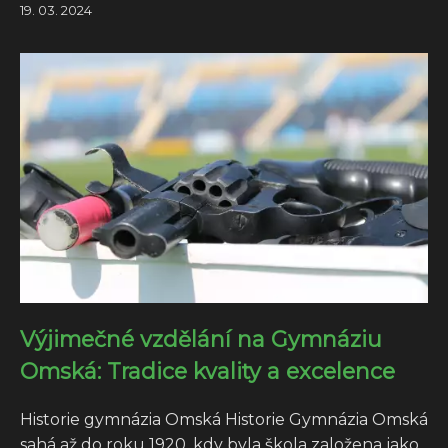
19. 03. 2024
Výjimečné vzdělání na Gymnáziu
Omská: Tradice kvality a excelence
Historie gymnázia Omská Historie Gymnázia Omská
sahá až do roku 1920, kdy byla škola založena jako