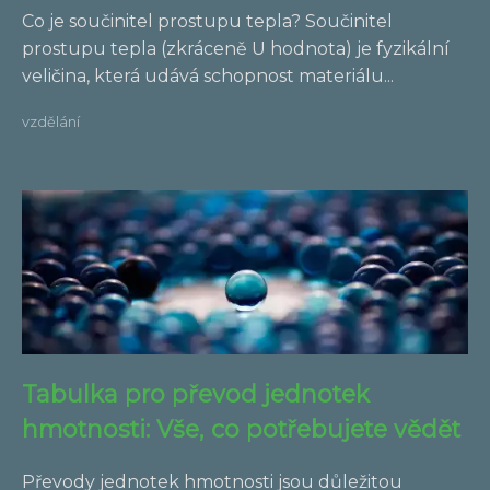
Co je součinitel prostupu tepla? Součinitel
prostupu tepla (zkráceně U hodnota) je fyzikální
veličina, která udává schopnost materiálu...
vzdělání
Tabulka pro převod jednotek
hmotnosti: Vše, co potřebujete vědět
Převody jednotek hmotnosti jsou důležitou