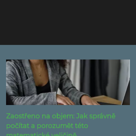
Zaostřeno na objem: Jak správně
počítat a porozumět této
matematické veličině