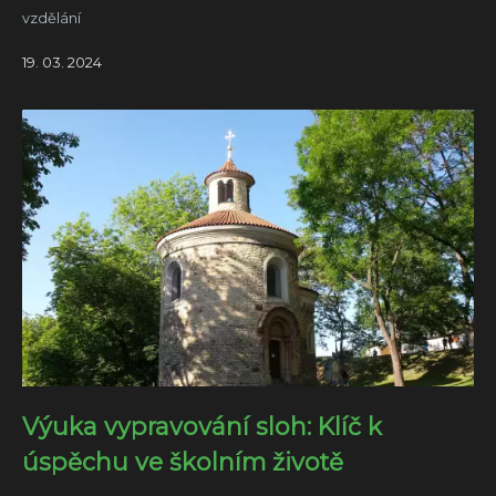
vzdělání
19. 03. 2024
Výuka vypravování sloh: Klíč k
úspěchu ve školním životě