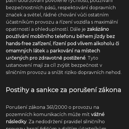
patří dodržování povolené rychlosti, používání
bezpečnostních pásů, respektování dopravních
značek a světel, řádné chování vůči ostatním
účastníkům provozu a řízení vozidla s maximální
opatrností a ohleduplností. Dále je
zakázáno
používání mobilního telefonu během jízdy bez
hands-free zařízení
,
řízení pod vlivem alkoholu či
omamných látek
a
parkování na místech
určených pro zdravotně postižené
. Tyto
ustanovení mají za cíl zvýšit bezpečnost v
silničním provozu a snížit riziko dopravních nehod.
Postihy a sankce za porušení zákona
Porušení zákona 361/2000 o provozu na
pozemních komunikacích může mít
vážné
následky
. Za nedodržení pravidel silničního
provozu hrozí řidičům a dalším účastníkům