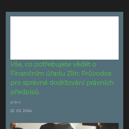
Vše, co potřebujete vědět o
Finančním úřadu Zlín: Průvodce
pro správné dodržování právních
předpisů
právo
22. 03. 2024