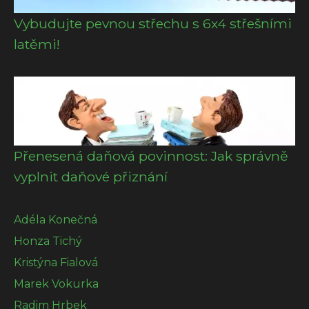
Vybudujte pevnou střechu s 6x4 střešními
latěmi!
Přenesená daňová povinnost: Jak správně
vyplnit daňové přiznání
Adéla Konečná
Honza Tichý
Kristýna Fialová
Marek Vokurka
Radim Hrbek