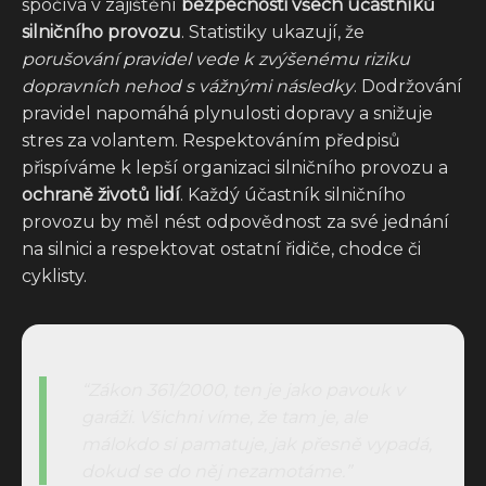
spočívá v zajištění
bezpečnosti všech účastníků
silničního provozu
. Statistiky ukazují, že
porušování pravidel vede k zvýšenému riziku
dopravních nehod s vážnými následky
. Dodržování
pravidel napomáhá plynulosti dopravy a snižuje
stres za volantem. Respektováním předpisů
přispíváme k lepší organizaci silničního provozu a
ochraně životů lidí
. Každý účastník silničního
provozu by měl nést odpovědnost za své jednání
na silnici a respektovat ostatní řidiče, chodce či
cyklisty.
Zákon 361/2000, ten je jako pavouk v
garáži. Všichni víme, že tam je, ale
málokdo si pamatuje, jak přesně vypadá,
dokud se do něj nezamotáme.