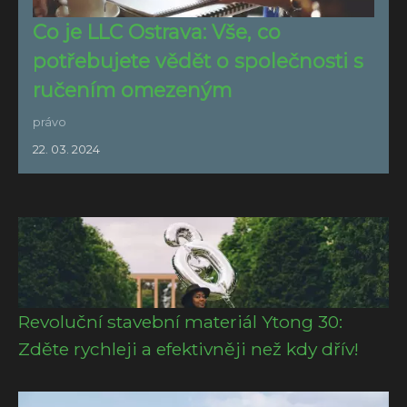
Co je LLC Ostrava: Vše, co
potřebujete vědět o společnosti s
ručením omezeným
právo
22. 03. 2024
Revoluční stavební materiál Ytong 30:
Zděte rychleji a efektivněji než kdy dřív!