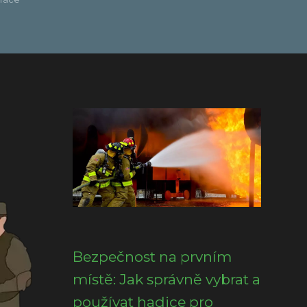
Bezpečnost na prvním
místě: Jak správně vybrat a
používat hadice pro