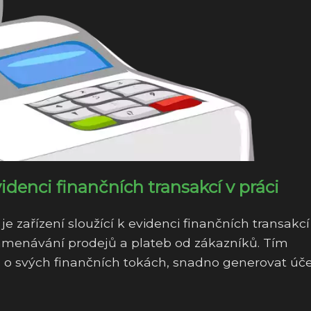
idenci finančních transakcí v práci
e zařízení sloužící k evidenci finančních transakcí
namenávání prodejů a plateb od zákazníků. Tím
o svých finančních tokách, snadno generovat úče