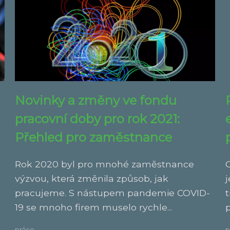
Novinky a změny ve fondu
pracovní doby pro rok 2021:
Přehled pro zaměstnance
Rok 2020 byl pro mnohé zaměstnance
výzvou, která změnila způsob, jak
j
pracujeme. S nástupem pandemie COVID-
t
19 se mnoho firem muselo rychle...
p
práce
p