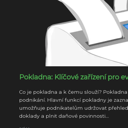
Pokladna: Klíčové zařízení pro ev
Co je pokladna a k čemu slouží? Pokladna j
podnikání. Hlavní funkcí pokladny je zaz
umožňuje podnikatelům udržovat přehled 
doklady a plnit daňové povinnosti....