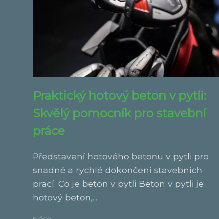
Praktický hotový beton v pytli:
Skvělý pomocník pro stavební
práce
Představení hotového betonu v pytli pro
snadné a rychlé dokončení stavebních
prací. Co je beton v pytli Beton v pytli je
hotový beton,...
práce