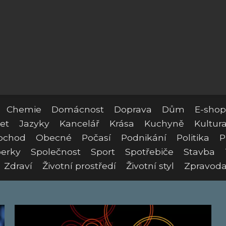
Chemie
Domácnost
Doprava
Dům
E-shop
et
Jazyky
Kancelář
Krása
Kuchyně
Kultur
bchod
Obecné
Počasí
Podnikání
Politika
P
erky
Společnost
Sport
Spotřebiče
Stavba
Zdraví
Životní prostředí
Životní styl
Zpravoda