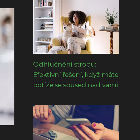
Odhlučnění stropu:
Efektivní řešení, když máte
potíže se soused nad vámi