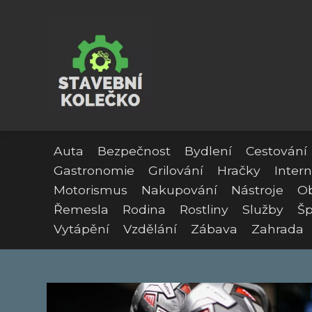
Auta
Bezpečnost
Bydlení
Cestování
Gastronomie
Grilování
Hračky
Intern
Motorismus
Nakupování
Nástroje
O
Řemesla
Rodina
Rostliny
Služby
Šp
Vytápění
Vzdělání
Zábava
Zahrada