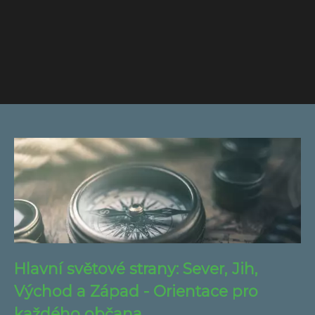
Hlavní světové strany: Sever, Jih,
Východ a Západ - Orientace pro
každého občana