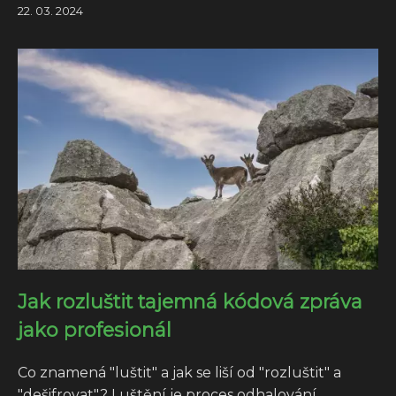
22. 03. 2024
Jak rozluštit tajemná kódová zpráva
jako profesionál
Co znamená "luštit" a jak se liší od "rozluštit" a
"dešifrovat"? Luštění je proces odhalování