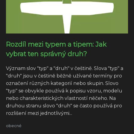
Rozdíl mezi typem a tipem: Jak
vybrat ten správný druh?
Význam slov "typ" a "druh" v češtině. Slova "typ" a
"druh" jsou v češtině běžně užívané termíny pro
označení různých kategorií nebo skupin. Slovo
"typ" se obvykle používá k popisu vzoru, modelu
nebo charakteristických vlastností něčeho. Na
druhou stranu slovo "druh" se často používá pro
rozlišení mezi jednotlivými...
obecné