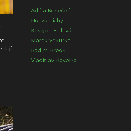
Adéla Konečná
Honza Tichý
!
Kristýna Fialová
to
Marek Vokurka
edají
Radim Hrbek
Vladislav Havelka