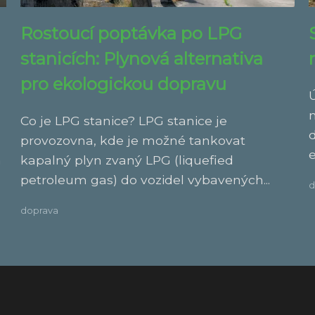
Rostoucí poptávka po LPG
stanicích: Plynová alternativa
pro ekologickou dopravu
Co je LPG stanice? LPG stanice je
provozovna, kde je možné tankovat
e
n
kapalný plyn zvaný LPG (liquefied
petroleum gas) do vozidel vybavených...
d
doprava