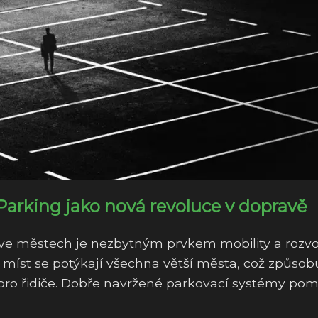
Parking jako nová revoluce v dopravě
e městech je nezbytným prvkem mobility a rozvo
 míst se potýkají všechna větší města, což způsob
s pro řidiče. Dobře navržené parkovací systémy pom