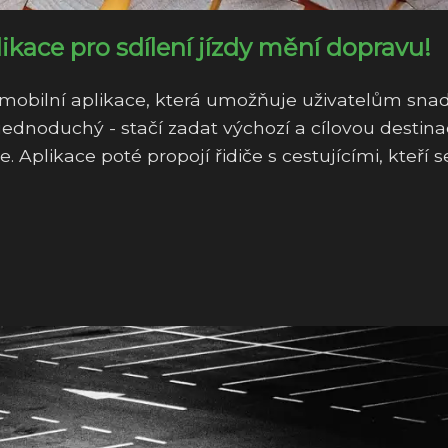
likace pro sdílení jízdy mění dopravu!
ční mobilní aplikace, která umožňuje uživatelům sna
e jednoduchý - stačí zadat výchozí a cílovou destinac
 Aplikace poté propojí řidiče s cestujícími, kteří s