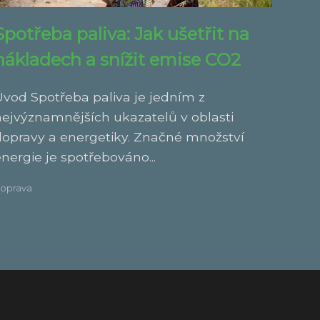
Spotřeba paliva: Jak ušetřit na
nákladech a snížit emise CO2
Úvod Spotřeba paliva je jedním z
nejvýznamnějších ukazatelů v oblasti
dopravy a energetiky. Značné množství
nergie je spotřebováno...
oprava