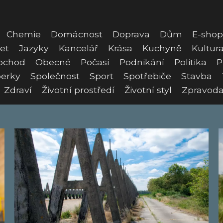
Chemie
Domácnost
Doprava
Dům
E-shop
et
Jazyky
Kancelář
Krása
Kuchyně
Kultur
bchod
Obecné
Počasí
Podnikání
Politika
P
erky
Společnost
Sport
Spotřebiče
Stavba
Zdraví
Životní prostředí
Životní styl
Zpravoda