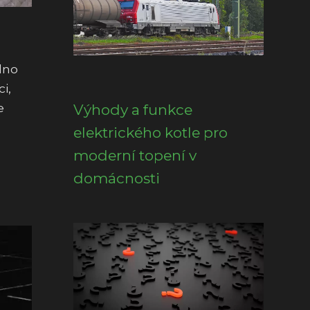
dno
i,
e
Výhody a funkce
elektrického kotle pro
moderní topení v
domácnosti