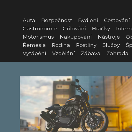
Auta
Bezpečnost
Bydlení
Cestování
Gastronomie
Grilování
Hračky
Intern
Motorismus
Nakupování
Nástroje
O
Řemesla
Rodina
Rostliny
Služby
Šp
Vytápění
Vzdělání
Zábava
Zahrada