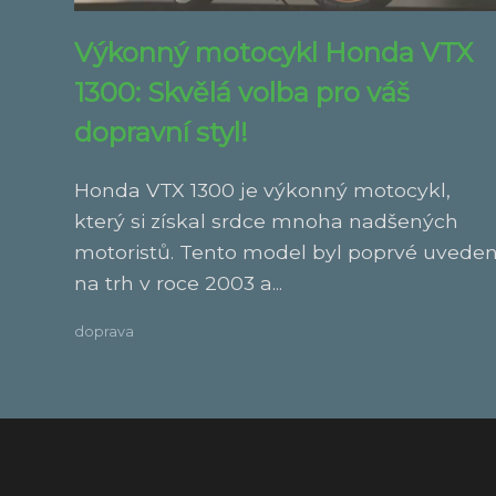
Výkonný motocykl Honda VTX
1300: Skvělá volba pro váš
dopravní styl!
Honda VTX 1300 je výkonný motocykl,
který si získal srdce mnoha nadšených
motoristů. Tento model byl poprvé uvede
na trh v roce 2003 a...
doprava