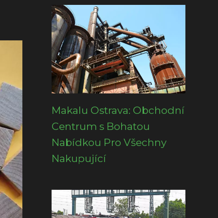
Makalu Ostrava: Obchodní
Centrum s Bohatou
Nabídkou Pro Všechny
Nakupující