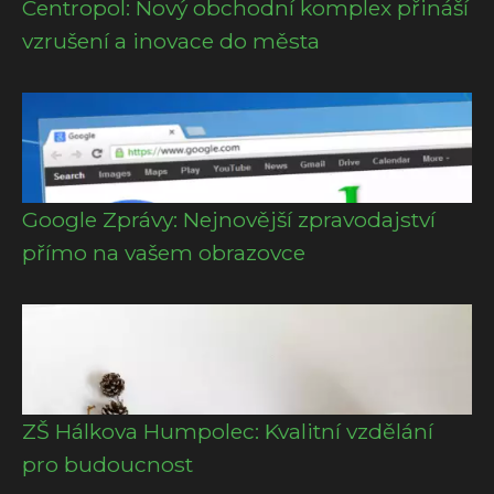
Centropol: Nový obchodní komplex přináší
vzrušení a inovace do města
Google Zprávy: Nejnovější zpravodajství
přímo na vašem obrazovce
ZŠ Hálkova Humpolec: Kvalitní vzdělání
pro budoucnost