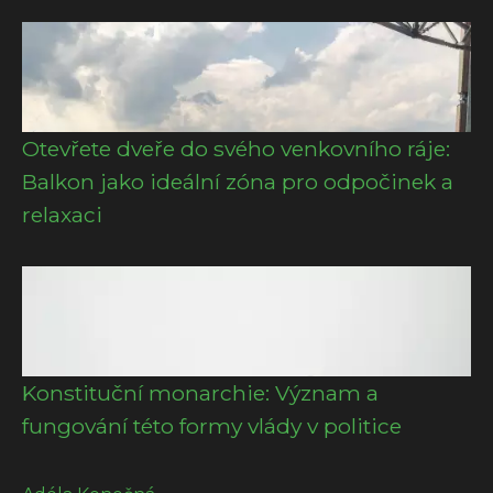
Otevřete dveře do svého venkovního ráje:
Balkon jako ideální zóna pro odpočinek a
relaxaci
Konstituční monarchie: Význam a
fungování této formy vlády v politice