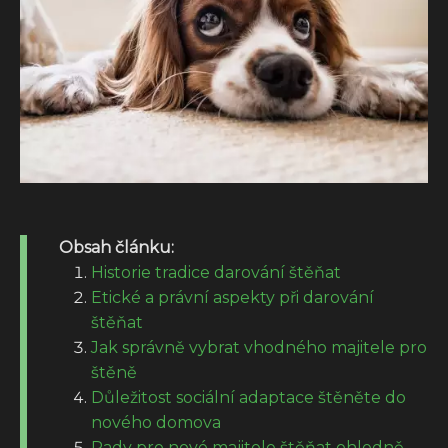
Obsah článku:
Historie tradice darování štěňat
Etické a právní aspekty při darování
štěňat
Jak správně vybrat vhodného majitele pro
štěně
Důležitost sociální adaptace štěněte do
nového domova
Rady pro nové majitele štěňat ohledně