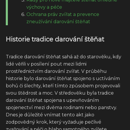
výchovy a péče
Ochrana práv zvířat a prevence
zneužívání darování štěňat
Historie tradice darování štěňat
Tradice darování štěňat sahá až do starověku, kdy
lidé věřili v posílení pout mezi lidmi
prostřednictvím darování zvířat. V průběhu
historie bylo darování štěňat spojeno s uctíváním
bohů či šlechty, kteří tímto způsobem projevovali
svou štědrost a moc. V středověku byla tradice
darování štěňat spojena s upevňováním
spojenectví mezi dvěma rodinami nebo panstvy.
Dnes je důležité vnímat tento akt jako
zodpovědný krok, který vyžaduje pečlivé
zvažování a péči o blaho samotného zvířete.