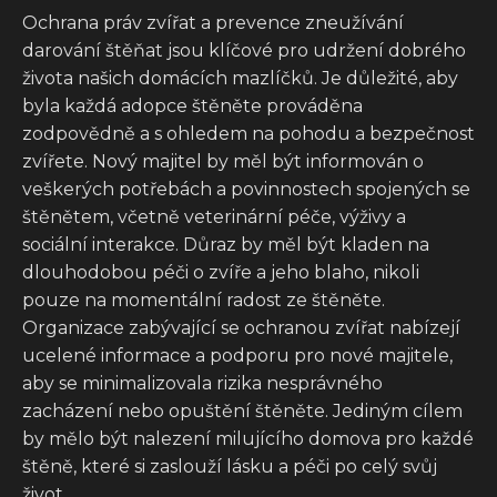
Ochrana práv zvířat a prevence zneužívání
darování štěňat jsou klíčové pro udržení dobrého
života našich domácích mazlíčků. Je důležité, aby
byla každá adopce štěněte prováděna
zodpovědně a s ohledem na pohodu a bezpečnost
zvířete. Nový majitel by měl být informován o
veškerých potřebách a povinnostech spojených se
štěnětem, včetně veterinární péče, výživy a
sociální interakce. Důraz by měl být kladen na
dlouhodobou péči o zvíře a jeho blaho, nikoli
pouze na momentální radost ze štěněte.
Organizace zabývající se ochranou zvířat nabízejí
ucelené informace a podporu pro nové majitele,
aby se minimalizovala rizika nesprávného
zacházení nebo opuštění štěněte. Jediným cílem
by mělo být nalezení milujícího domova pro každé
štěně, které si zaslouží lásku a péči po celý svůj
život.