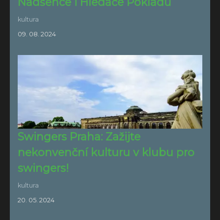
Nadšence i Hledače Pokladů
kultura
09. 08. 2024
Swingers Praha: Zažijte
nekonvenční kulturu v klubu pro
swingers!
kultura
20. 05. 2024