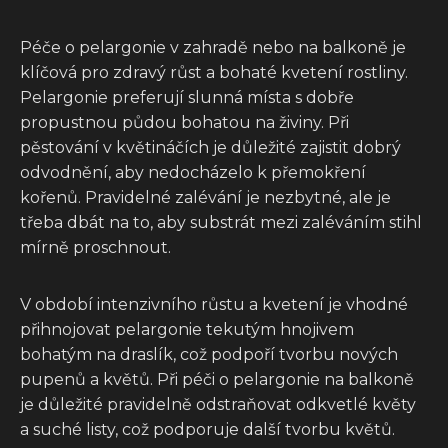
Péče o pelargonie v zahradě nebo na balkoně je
klíčová pro zdravý růst a bohaté kvetení rostliny.
Pelargonie preferují slunná místa s dobře
propustnou půdou bohatou na živiny. Při
pěstování v květináčích je důležité zajistit dobrý
odvodnění, aby nedocházelo k přemokření
kořenů. Pravidelné zalévání je nezbytné, ale je
třeba dbát na to, aby substrát mezi zaléváním stihl
mírně proschnout.
V období intenzivního růstu a kvetení je vhodné
přihnojovat pelargonie tekutým hnojivem
bohatým na draslík, což podpoří tvorbu nových
pupenů a květů. Při péči o pelargonie na balkoně
je důležité pravidelně odstraňovat odkvetlé květy
a suché listy, což podporuje další tvorbu květů.