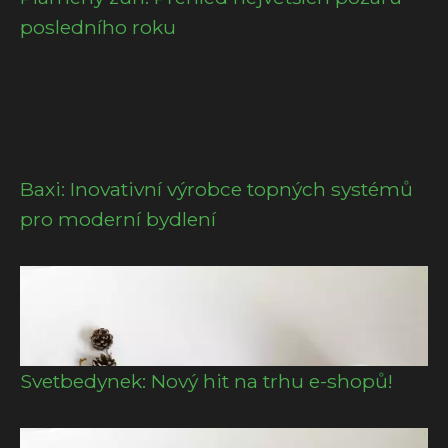
posledního roku
Baxi: Inovativní výrobce topných systémů
pro moderní bydlení
Svetbedynek: Nový hit na trhu e-shopů!