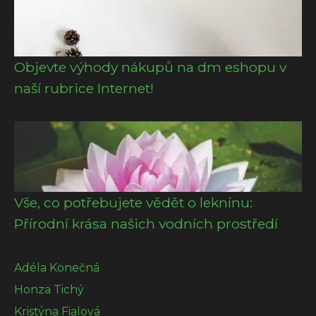
Objevte výhody nákupů na dm eshopu v
naší rubrice Internet!
Vše, co potřebujete vědět o leknínu:
Přírodní krása našich vodních prostředí
Adéla Konečná
Honza Tichý
Kristýna Fialová