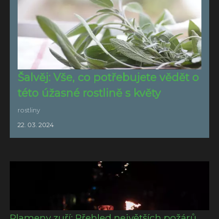
Šalvěj: Vše, co potřebujete vědět o
této úžasné rostlině s květy
rostliny
22. 03. 2024
Plameny zuří: Přehled největších požárů