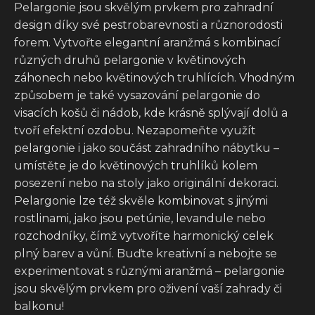
Pelargonie jsou skvělým prvkem pro zahradní
design díky své pestrobarevnosti a různorodosti
forem. Vytvořte elegantní aranžmá s kombinací
různých druhů pelargonie v květinových
záhonech nebo květinových truhlících. Vhodným
způsobem je také vysazování pelargonie do
visacích košů či nádob, kde krásně splývají dolů a
tvoří efektní ozdobu. Nezapomeňte využít
pelargonie i jako součást zahradního nábytku –
umístěte je do květinových truhlíků kolem
posezení nebo na stoly jako originální dekoraci.
Pelargonie lze též skvěle kombinovat s jinými
rostlinami, jako jsou petúnie, levandule nebo
rozchodníky, čímž vytvoříte harmonický celek
plný barev a vůní. Buďte kreativní a nebojte se
experimentovat s různými aranžmá – pelargonie
jsou skvělým prvkem pro oživení vaší zahrady či
balkonu!