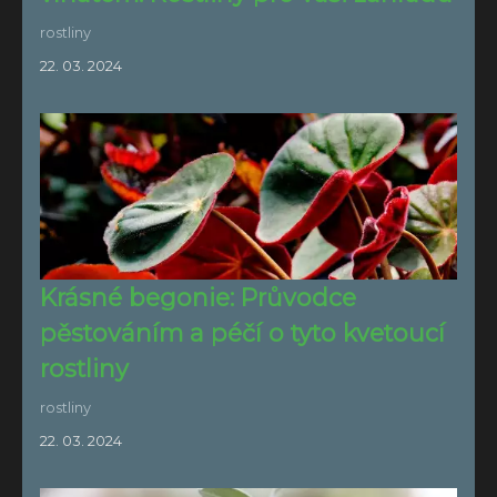
rostliny
22. 03. 2024
Krásné begonie: Průvodce
pěstováním a péčí o tyto kvetoucí
rostliny
rostliny
22. 03. 2024