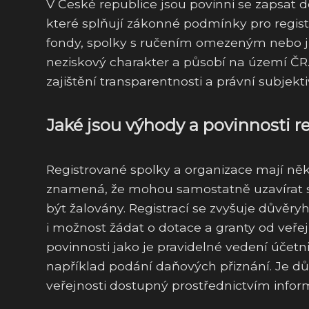
V České republice jsou povinni se zapsat d
které splňují zákonné podmínky pro regis
fondy, spolky s ručením omezeným nebo jin
neziskový charakter a působí na území ČR. 
zajištění transparentnosti a právní subjekt
Jaké jsou výhody a povinnosti r
Registrované spolky a organizace mají něko
znamená, že mohou samostatně uzavírat sm
být žalovány. Registrací se zvyšuje důvěryh
i možnost žádat o dotace a granty od veřejn
povinnosti jako je pravidelné vedení účetn
například podání daňových přiznání. Je důl
veřejnosti dostupný prostřednictvím infor