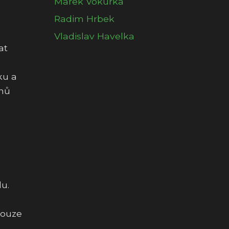
Marek Vokurka
Radim Hrbek
Vladislav Havelka
at
ku a
ánů
u.
pouze