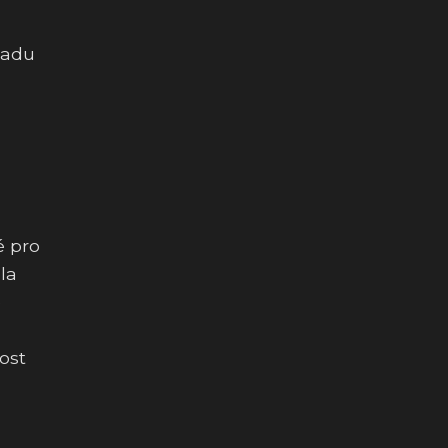
ladu
é pro
la
é
ost