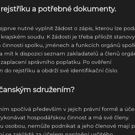
 rejstříku a potřebné dokumenty.
ejprve nutné vyplnit žádost o zápis, kterou lze pod
rajském soudu. K žádosti je třeba přiložit stanovy
 a činnosti spolku, jménech a funkcích orgánů spol
ba mít k dispozici seznam zakladatelů a členů org
o zaplacení správního poplatku. Po ověření
rejstříku a obdrží své identifikační číslo.
občanským sdružením?
m spočívá především v jejich právní formě a účel
vykonávat hospodářskou činnost a má své členy.
u osobou, nemůže podnikat a jeho členové mají 
ní se zakládá za účelem naplnění určitého