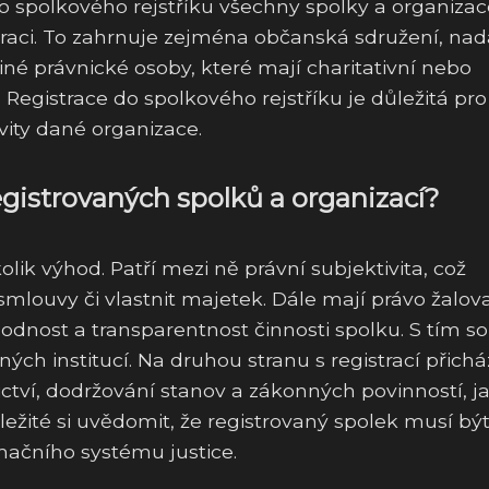
o spolkového rejstříku všechny spolky a organizac
traci. To zahrnuje zejména občanská sdružení, nad
é právnické osoby, které mají charitativní nebo
Registrace do spolkového rejstříku je důležitá pro
ivity dané organizace.
egistrovaných spolků a organizací?
lik výhod. Patří mezi ně právní subjektivita, což
louvy či vlastnit majetek. Dále mají právo žalova
odnost a transparentnost činnosti spolku. S tím so
ých institucí. Na druhou stranu s registrací přicház
ictví, dodržování stanov a zákonných povinností, ja
ežité si uvědomit, že registrovaný spolek musí bý
mačního systému justice.