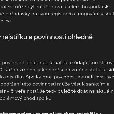
polek může být založen i za účelem hospodářské
cké požadavky na svou registraci a fungování v sou
blice.
rejstříku a povinnosti ohledně
 povinnosti ohledně aktualizace údajů jsou klíčov
R. Každá změna, jako například změna statutu, síd
 rejstříku. Spolky mají povinnost aktualizovat sv
edodržení této povinnosti může vést k sankcím a
ny či veřejností. Je tedy důležité dbát na aktuáln
problémový chod spolku.