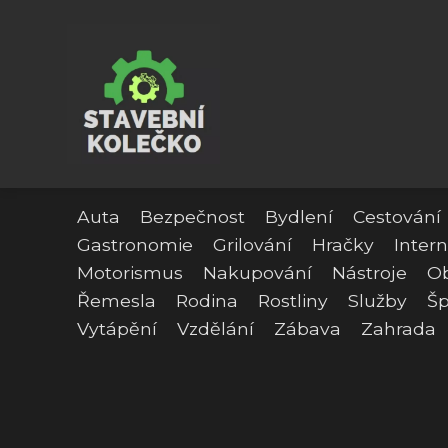
Auta
Bezpečnost
Bydlení
Cestování
Gastronomie
Grilování
Hračky
Intern
Motorismus
Nakupování
Nástroje
O
Řemesla
Rodina
Rostliny
Služby
Šp
Vytápění
Vzdělání
Zábava
Zahrada