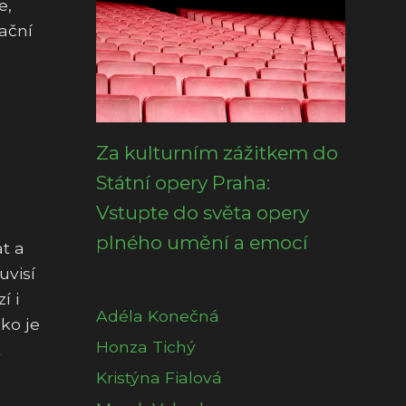
e,
ační
Za kulturním zážitkem do
Státní opery Praha:
Vstupte do světa opery
plného umění a emocí
t a
uvisí
í i
Adéla Konečná
ko je
Honza Tichý
t
Kristýna Fialová