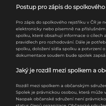
Postup pro zápis do spolkového
Pro zápis do spolkového rejstříku v ČR je n
elektronicky nebo písemně na příslušném k
spolku, které obsahují informace o cílech
pravidlech pro rozhodování. Dále je potře
spolku, doložení sídla spolku a potvrzení 
dokumentace soudem bude spolek zapsán do 
Jaký je rozdíl mezi spolkem a 
Rozdíl mezi spolkem a občanským sdružení
Spolek je právnickou osobou, která může 
Naopak občanské sdružení není právnicko
status členů organizace. Občanské sdruže