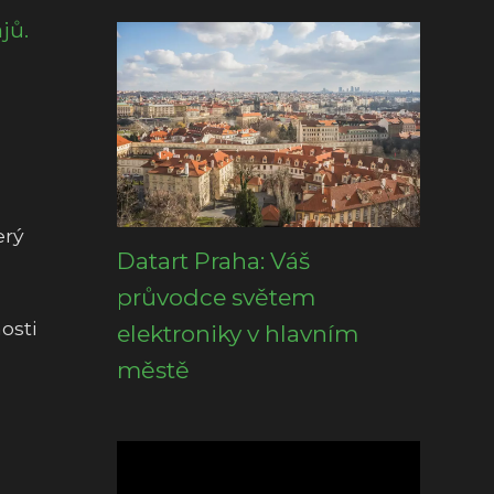
jů.
erý
Datart Praha: Váš
průvodce světem
osti
elektroniky v hlavním
městě