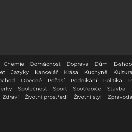
Chemie
Domácnost
Doprava
Dům
E-shop
et
Jazyky
Kancelář
Krása
Kuchyně
Kultur
bchod
Obecné
Počasí
Podnikání
Politika
P
erky
Společnost
Sport
Spotřebiče
Stavba
Zdraví
Životní prostředí
Životní styl
Zpravoda