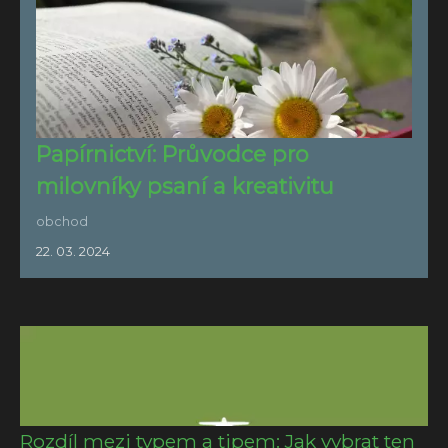
Papírnictví: Průvodce pro
milovníky psaní a kreativitu
obchod
22. 03. 2024
Rozdíl mezi typem a tipem: Jak vybrat ten