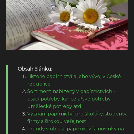
Obsah článku:
Historie papírnictví a jeho vývoj v České
republice
Sortiment nabízený v papírnictvích -
psací potřeby, kancelářské potřeby,
umělecké potřeby atd.
Význam papírnictví pro školáky, studenty,
firmy a širokou veřejnost
Trendy v oblasti papírnictví a novinky na