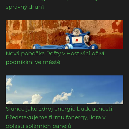
správný druh?
Nová pobočka Pošty v Hostivici oživí
podnikání ve městě
Slunce jako zdroj energie budoucnosti:
Představujeme firmu fonergy, lídra v
oblasti solárních panelů