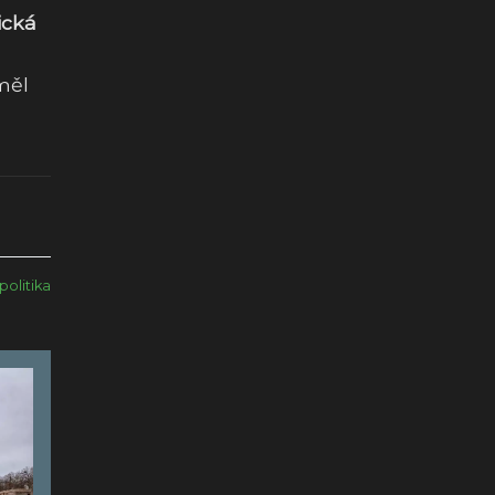
ická
měl
politika