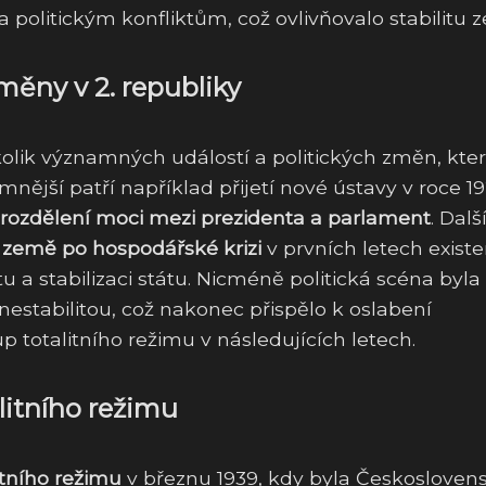
 politickým konfliktům, což ovlivňovalo stabilitu 
měny v 2. republiky
olik významných událostí a politických změn, kte
mnější patří například přijetí nové ústavy v roce 1
rozdělení moci mezi prezidenta a parlament
. Dalš
 země po hospodářské krizi
v prvních letech exist
 a stabilizaci státu. Nicméně politická scéna byla
stabilitou, což nakonec přispělo k oslabení
p totalitního režimu v následujících letech.
litního režimu
itního režimu
v březnu 1939, kdy byla Českosloven