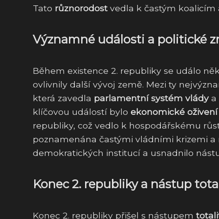
Tato
různorodost
vedla k častým koalicím a
Významné události a politické z
Během existence 2. republiky se událo něk
ovlivnily další vývoj země. Mezi ty nejvýzna
která zavedla
parlamentní systém vlády
a
klíčovou událostí bylo
ekonomické oživení
republiky, což vedlo k hospodářskému růstu
poznamenána častými vládními krizemi a ne
demokratických institucí a usnadnilo nástu
Konec 2. republiky a nástup tota
Konec 2. republiky přišel s nástupem
total