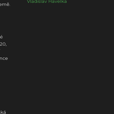
Vladislav Havelka
země.
ré
920,
í
ence
ská