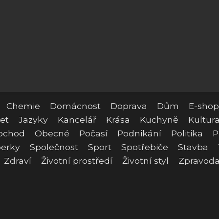
Chemie
Domácnost
Doprava
Dům
E-shop
et
Jazyky
Kancelář
Krása
Kuchyně
Kultur
bchod
Obecné
Počasí
Podnikání
Politika
P
erky
Společnost
Sport
Spotřebiče
Stavba
Zdraví
Životní prostředí
Životní styl
Zpravoda