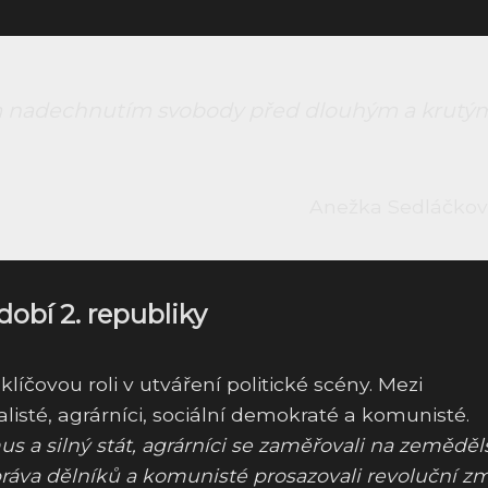
ým nadechnutím svobody před dlouhým a krutý
Anežka Sedláčko
bdobí 2. republiky
klíčovou roli v utváření politické scény. Mezi
alisté, agrárníci, sociální demokraté a komunisté.
us a silný stát, agrárníci se zaměřovali na zemědě
a práva dělníků a komunisté prosazovali revoluční 