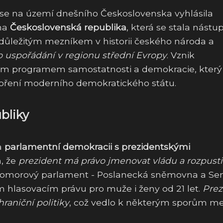
se na území dnešního Československa vyhlásila
na
Československá republika
, která se stala nást
důležitým mezníkem v historii českého národa a
o uspořádání v regionu střední Evropy
. Vznik
m programem samostatnosti a demokracie, který
tvoření moderního demokratického státu.
ubliky
na
parlamentní demokracii s prezidentskými
a, že
prezident má právo jmenovat vládu a rozpusti
omorový parlament - Poslanecká sněmovna a Sen
 hlasovacím právu pro muže i ženy od 21 let.
Prez
raniční politiky
, což vedlo k některým sporům me