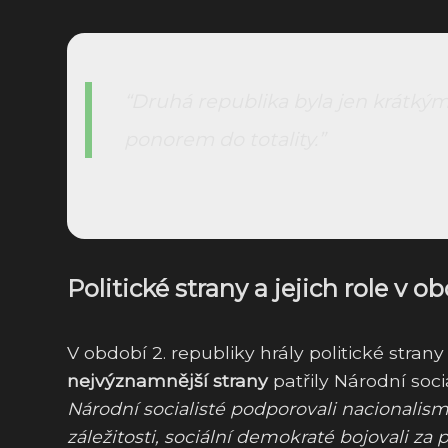
Druhá republika byla jen krátk
ponorem do totality.
Politické strany a jejich role v o
V období 2. republiky hrály politické strany 
nejvýznamnější strany
patřily Národní soci
Národní socialisté podporovali nacionalism
záležitosti, sociální demokraté bojovali z