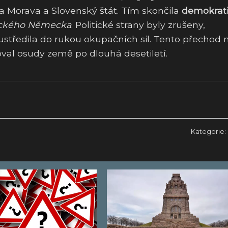
a Morava a Slovenský štát. Tím skončila
demokrat
ického Německa
. Politické strany byly zrušeny,
tředila do rukou okupačních sil. Tento přechod 
oval osudy země po dlouhá desetiletí.
Kategorie: