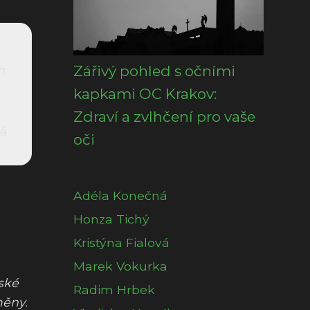
m
Zářivý pohled s očními
kapkami OC Krakov:
Zdraví a zvlhčení pro vaše
vá
oči
Adéla Konečná
Honza Tichý
Kristýna Fialová
Marek Vokurka
lské
Radim Hrbek
změny
.