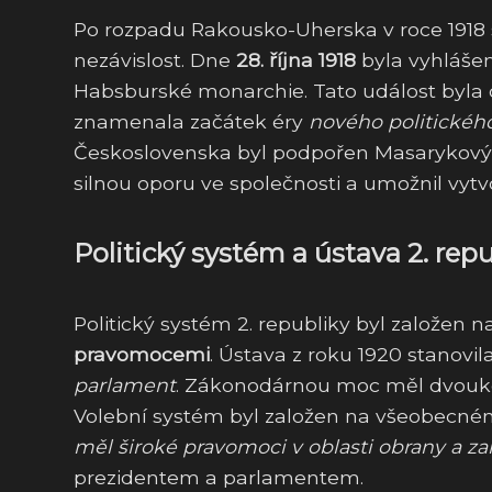
Po rozpadu Rakousko-Uherska v roce 1918 
nezávislost. Dne
28. října 1918
byla vyhláše
Habsburské monarchie. Tato událost byla 
znamenala začátek éry
nového politickéh
Československa byl podpořen Masarykový
silnou oporu ve společnosti a umožnil vy
Politický systém a ústava 2. rep
Politický systém 2. republiky byl založen 
pravomocemi
. Ústava z roku 1920 stanovil
parlament
. Zákonodárnou moc měl dvouk
Volební systém byl založen na všeobecném
měl široké pravomoci v oblasti obrany a zah
prezidentem a parlamentem.