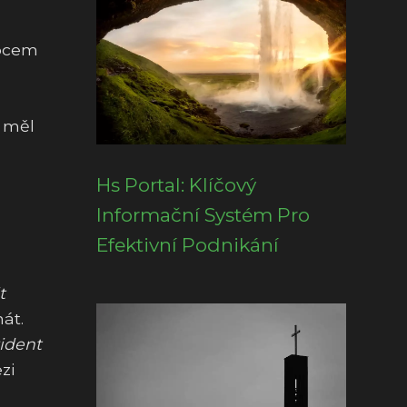
upcem
 měl
Hs Portal: Klíčový
Informační Systém Pro
Efektivní Podnikání
t
át.
ident
zi