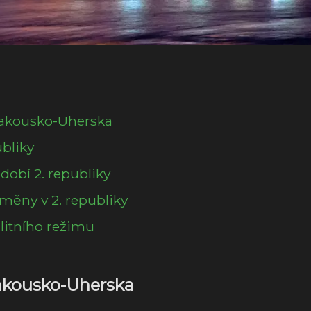
 Rakousko-Uherska
ubliky
bdobí 2. republiky
měny v 2. republiky
alitního režimu
Rakousko-Uherska