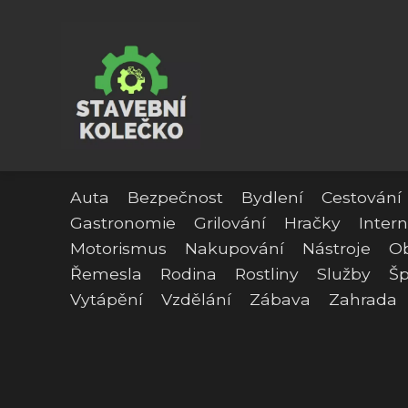
Auta
Bezpečnost
Bydlení
Cestování
Gastronomie
Grilování
Hračky
Intern
Motorismus
Nakupování
Nástroje
O
Řemesla
Rodina
Rostliny
Služby
Šp
Vytápění
Vzdělání
Zábava
Zahrada