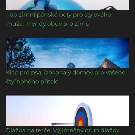
Top zimní pánské boty pro stylového
muže: Trendy obuv pro zimu
Klec pro psa: Dokonalý domov pro vašeho
čtyřnohého přítele
Dlažba na terče: Výjimečný druh dlažby