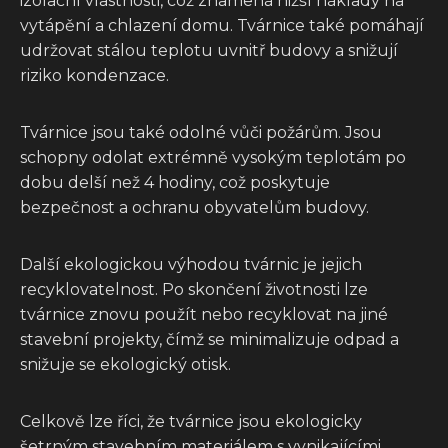
izolační vlastnosti, což znamená nižší náklady na
vytápění a chlazení domu. Tvárnice také pomáhají
udržovat stálou teplotu uvnitř budovy a snižují
riziko kondenzace.
Tvárnice jsou také odolné vůči požárům. Jsou
schopny odolat extrémně vysokým teplotám po
dobu delší než 4 hodiny, což poskytuje
bezpečnost a ochranu obyvatelům budovy.
Další ekologickou výhodou tvárnic je jejich
recyklovatelnost. Po skončení životnosti lze
tvárnice znovu použít nebo recyklovat na jiné
stavební projekty, čímž se minimalizuje odpad a
snižuje se ekologický otisk.
Celkově lze říci, že tvárnice jsou ekologicky
šetrným stavebním materiálem s vynikajícími