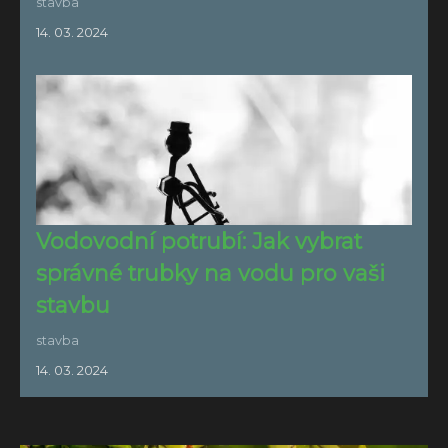
stavba
14. 03. 2024
Vodovodní potrubí: Jak vybrat
správné trubky na vodu pro vaši
stavbu
stavba
14. 03. 2024