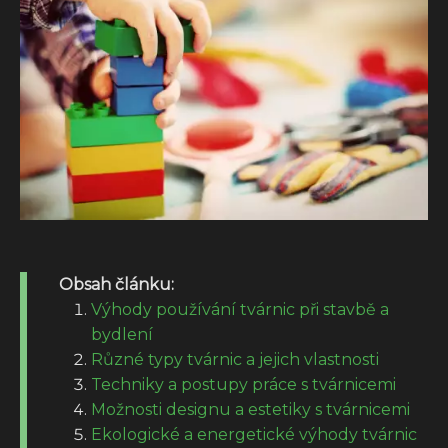
Obsah článku:
Výhody používání tvárnic při stavbě a
bydlení
Různé typy tvárnic a jejich vlastnosti
Techniky a postupy práce s tvárnicemi
Možnosti designu a estetiky s tvárnicemi
Ekologické a energetické výhody tvárnic