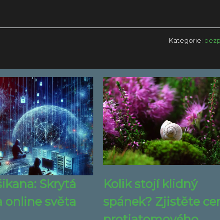
Kategorie:
bezp
ikana: Skrytá
Kolik stojí klidný
 online světa
spánek? Zjistěte ce
protiatomového