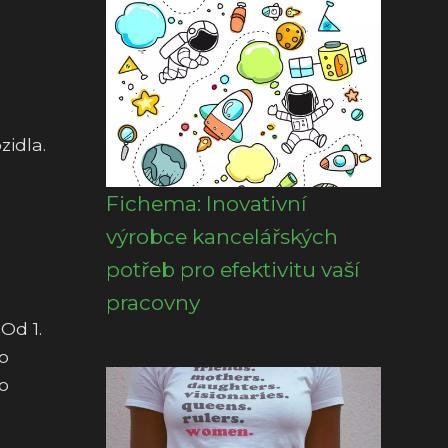
zidla.
Fichema: Inovativní
výrobce kancelářských
potřeb pro efektivitu vaší
pracovny
Od 1.
mo
ko