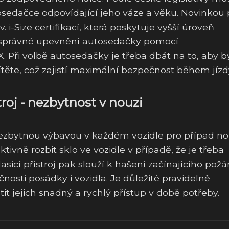
osedačce odpovídající jeho váze a věku. Novinkou 
 i-Size certifikací, která poskytuje vyšší úroveň
ké správné upevnění autosedačky pomocí
Při volbě autosedačky je třeba dbát na to, aby b
ěte, což zajistí maximální bezpečnost během jízd
troj - nezbytnost v nouzi
 nezbytnou výbavou v každém vozidle pro případ no
ivně rozbit sklo ve vozidle v případě, že je třeba
sicí přístroj pak slouží k hašení začínajícího požá
osti posádky i vozidla. Je důležité pravidelně
tit jejich snadný a rychlý přístup v době potřeby.