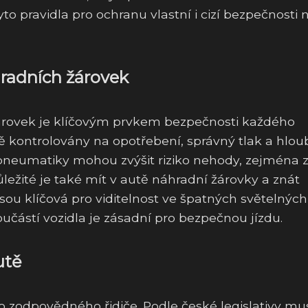
to pravidla pro ochranu vlastní i cizí bezpečnosti 
radních žárovek
árovek je klíčovým prvkem bezpečnosti každého
ě kontrolovány na opotřebení, správný tlak a hlo
pneumatiky mohou zvýšit riziko nehody, zejména 
ežité je také mít v autě náhradní žárovky a znát
sou klíčová pro viditelnost ve špatných světelných
učástí vozidla je zásadní pro bezpečnou jízdu.
utě
o zodpovědného řidiče. Podle české legislativy mus