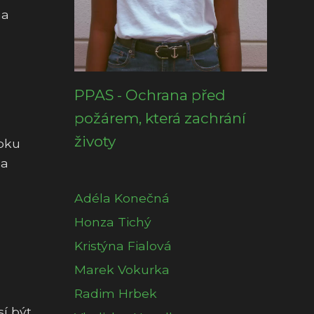
na
PPAS - Ochrana před
požárem, která zachrání
životy
ubku
za
Adéla Konečná
Honza Tichý
Kristýna Fialová
Marek Vokurka
Radim Hrbek
í být