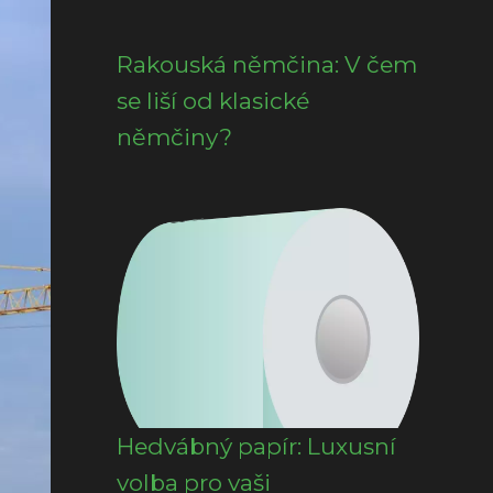
Rakouská němčina: V čem
se liší od klasické
němčiny?
Hedvábný papír: Luxusní
volba pro vaši