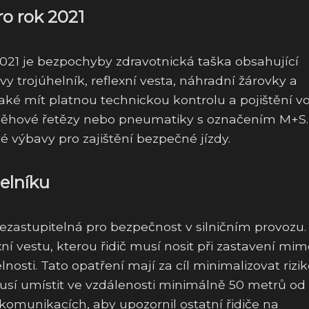
o rok 2021
021 je bezpochyby zdravotnická taška obsahující
y trojúhelník, reflexní vesta, náhradní žárovky a
aké mít platnou technickou kontrolu a pojištění vo
něhové řetězy nebo pneumatiky s označením M+S.
 výbavy pro zajištění bezpečné jízdy.
helníku
 nezastupitelná pro bezpečnost v silničním provozu. 
ní vestu, kterou řidič musí nosit při zastavení mi
nosti. Tato opatření mají za cíl minimalizovat rizi
musí umístit ve vzdálenosti minimálně 50 metrů od
 komunikacích, aby upozornil ostatní řidiče na