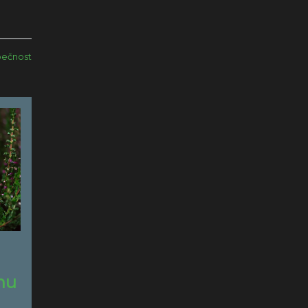
ečnost
nu