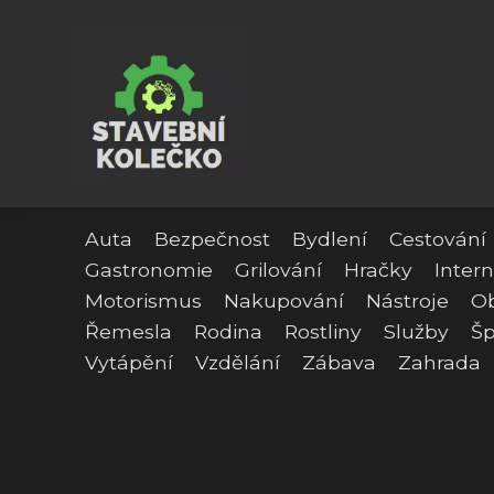
Auta
Bezpečnost
Bydlení
Cestování
Gastronomie
Grilování
Hračky
Intern
Motorismus
Nakupování
Nástroje
O
Řemesla
Rodina
Rostliny
Služby
Šp
Vytápění
Vzdělání
Zábava
Zahrada