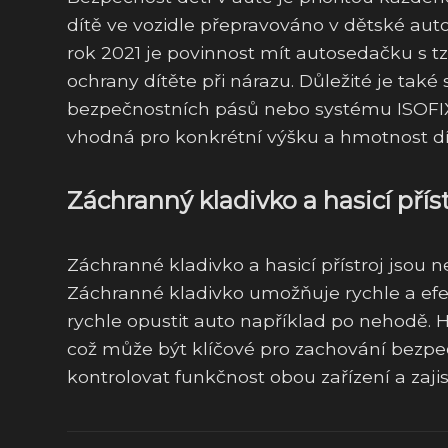
dítě ve vozidle přepravováno v dětské aut
rok 2021 je povinnost mít autosedačku s tzv.
ochrany dítěte při nárazu. Důležité je ta
bezpečnostních pásů nebo systému ISOFIX. 
vhodná pro konkrétní výšku a hmotnost dít
Záchranný kladivko a hasicí přís
Záchranné kladivko a hasicí přístroj jsou
Záchranné kladivko umožňuje rychle a efekt
rychle opustit auto například po nehodě. Ha
což může být klíčové pro zachování bezpečn
kontrolovat funkčnost obou zařízení a zajis