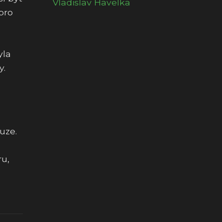
Vladislav Havelka
pro
yla
y.
uze.
ru,