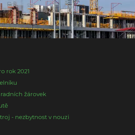
ro rok 2021
helníku
hradních žárovek
utě
troj - nezbytnost v nouzi