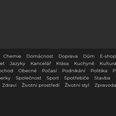
Chemie
Domácnost
Doprava
Dům
E-shop
et
Jazyky
Kancelář
Krása
Kuchyně
Kultur
bchod
Obecné
Počasí
Podnikání
Politika
P
erky
Společnost
Sport
Spotřebiče
Stavba
Zdraví
Životní prostředí
Životní styl
Zpravoda