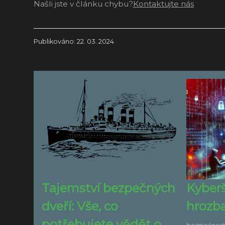
Našli jste v článku chybu?
Kontaktujte nás
Publikováno: 22. 03. 2024
Tajemství bezpečných
Kyberš
dveří: Vše, co
hrozba
potřebujete vědět o