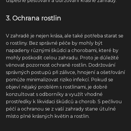
úspěšné pěstování a udržování krásné zahrady.
3. Ochrana rostlin
V zahradě je nejen krása, ale také potřeba starat se
o rostliny. Bez správné péče by mohly být
napadeny různými škůdci a chorobami, které by
mohly poškodit celou zahradu. Proto je důležité
věnovat pozornost ochraně rostlin. Dodržování
správných postupů při zálivce, hnojení a ošetřování
pomůže minimalizovat riziko infekcí. Pokud se
objeví nějaký problém s rostlinami, je dobré
konzultovat s odborníky a využít vhodné
prostředky k likvidaci škůdců a chorob. S pečlivou
péčí a ochranou se z vaší zahrady stane útulné
místo plné krásných květin a rostlin.