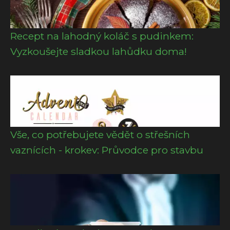
Recept na lahodný koláč s pudinkem:
Vyzkoušejte sladkou lahůdku doma!
Vše, co potřebujete vědět o střešních
vaznících - krokev: Průvodce pro stavbu