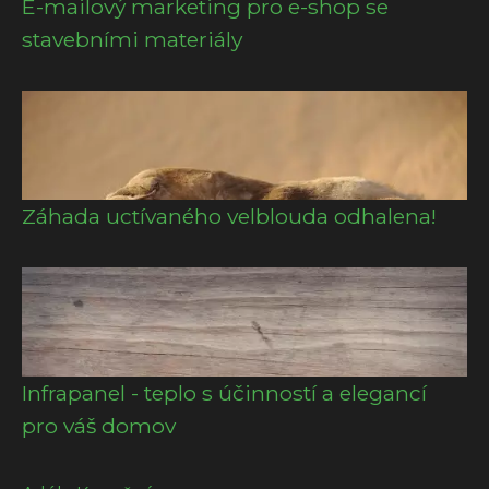
E-mailový marketing pro e-shop se
stavebními materiály
Záhada uctívaného velblouda odhalena!
Infrapanel - teplo s účinností a elegancí
pro váš domov