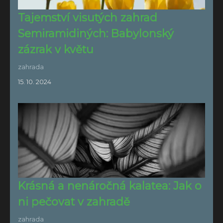
Tajemství visutých zahrad
Semiramidiných: Babylonský
zázrak v květu
zahrada
15. 10. 2024
Krásná a nenáročná kalatea: Jak o
ni pečovat v zahradě
zahrada