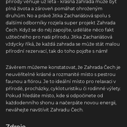
přírody věnuje už léta - krásná zahrada může být
plná života a zároveň pomáhat ohroženým
druhům. No a právě Jitka Zachariášová spolu s
dalšími odborníky rozjela super projekt Zahrada
Čech. Když se do něj zapojíte, uděláte něco fakt
užitečného pro naši přírodu. Jitka Zachariášová
vždycky říká, že každá zahrada se může stát malou
přírodní rezervací, tak do toho pojďte s námi!
Závěrem můžeme konstatovat, že Zahrada Čech je
neuvěřitelně krásné a rozmanité místo s pestrou
faunou a flórou. Je to ideální místo pro relaxaci v
přírodě, procházky, cykloturistiku či rodinné výlety.
Pokud hledáte místo, kde si odpočinete od
každodenního shonu a načerpáte novou energii,
neváhejte navštívit Zahradu Čech.
Zdroje