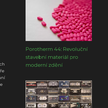
Porotherm 44: Revoluční
stavební materiál pro
ích
moderní zdění
aře
ání
se