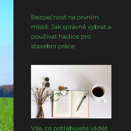
Bezpečnost na prvním
místě: Jak správně vybrat a
používat hadice pro
stavební práce
Vše, co potřebujete vědět