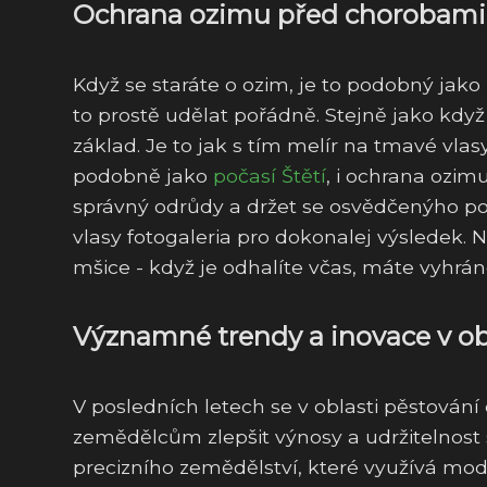
Ochrana ozimu před chorobami 
Když se staráte o ozim, je to podobný jako
to prostě udělat pořádně. Stejně jako kdy
základ. Je to jak s tím melír na tmavé vlas
podobně jako
počasí Štětí
, i ochrana ozim
správný odrůdy a držet se osvědčenýho po
vlasy fotogaleria pro dokonalej výsledek.
mšice - když je odhalíte včas, máte vyhráno,
Významné trendy a inovace v ob
V posledních letech se v oblasti pěstování
zemědělcům zlepšit výnosy a udržitelnost s
precizního zemědělství, které využívá mod