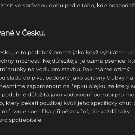
to zasít ve správnou dobu podle toho, kde hospodaří
ané v Česku.
esku, je to podobný proces jako když vybíráte
tru
hny možnosti. Nejdůležitější je ozimá pšenice, kte
alitní trubky na vodu pro stavbu. Pak máme ozimý
robu sladu do piva, podobně jako správný trubky na
a nesmíme zapomenout na řepku olejku, ze který s
tví podobně důležitá jako vodovodní potrubí pro mo
o, který pekaři používaj kvůli jeho specifický chuti 
má svoje specifika při pěstování, ale každá taky
ro spotřebitele.