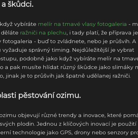
a škůdci.
 když vybíráte
melír na tmavé vlasy fotogaleria
- m
ž děláte
ražniči na plechu
, i tady platí, že příprava je
y fotogaleria - buď to zvládnete, nebo je průšvih. A
u vyžaduje správný timing. Nejdůležitější je vybrat
stupu, podobně jako když vybíráte melír na tmav
 No a pak musíte hlídat různý škůdce jako slimáky 
 jinak je to průšvih jak špatně udělanej ražniči.
lasti pěstování ozimu.
 ozimu objevují různé trendy a inovace, které pom
vých plodin. Jednou z klíčových inovací je použití
erní technologie jako GPS, drony nebo senzory pr