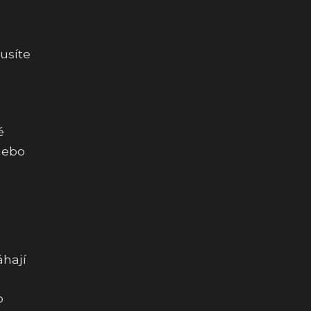
usíte
é
nebo
áhají
o