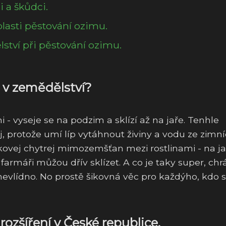
 a škůdci.
lasti pěstování ozimu.
ství při pěstování ozimu.
m v zemědělství?
- vyseje se na podzim a sklízí až na jaře. Tenhle
 protože umí líp vytáhnout živiny a vodu ze zimn
takovej chytrej mimozemšťan mezi rostlinami - na j
e farmáři můžou dřív sklízet. A co je taky super, chr
nevlídno. No prostě šikovná věc pro každýho, kdo 
rozšíření v České republice.