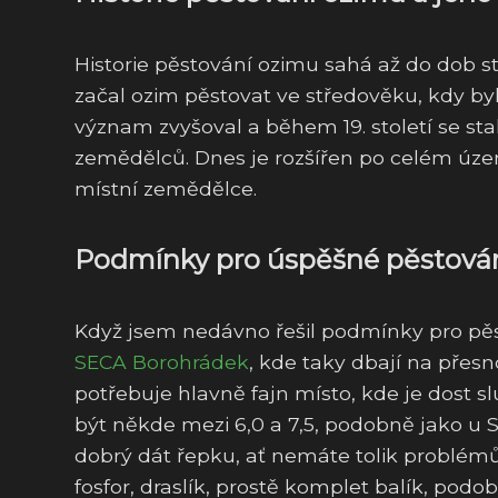
Historie pěstování ozimu sahá až do dob 
začal ozim pěstovat ve středověku, kdy by
význam zvyšoval a během 19. století se sta
zemědělců. Dnes je rozšířen po celém územ
místní zemědělce.
Podmínky pro úspěšné pěstován
Když jsem nedávno řešil podmínky pro pěs
SECA Borohrádek
, kde taky dbají na přesn
potřebuje hlavně fajn místo, kde je dost
být někde mezi 6,0 a 7,5, podobně jako u 
dobrý dát řepku, ať nemáte tolik problém
fosfor, draslík, prostě komplet balík, po