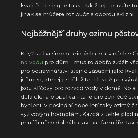
kvalitě. Timing je taky důležitej - musíte 
jinak se můžete rozloučit s dobrou sklizní.
Nejběžnější druhy ozimu pěstov
Když se bavíme o ozimých obilovinách v Č
na vodu
pro dům - musíte dobře zvážit všec
pro potravinářství stejně zásadní jako kv
ječmen, kterej je důležitej hlavně pro vý
jsou klíčový pro rozvod vody v domě. No 
dělá olej a biopaliva - ta je pro zeměděls
bydlení. V poslední době letí taky ozimý žit
výživovým hodnotám. Každá z těhle plodin 
přináší něco dobrýho jak pro farmáře, tak p