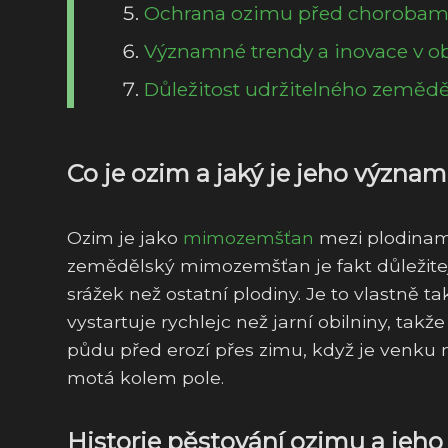
Ochrana ozimu před chorobami
Významné trendy a inovace v ob
Důležitost udržitelného zeměděl
Co je ozim a jaký je jeho význa
Ozim je jako
mimozemšťan
mezi plodinami 
zemědělský mimozemšťan je fakt důležitej,
srážek než ostatní plodiny. Je to vlastně 
vystartuje rychlejc než jarní obilniny, takž
půdu před erozí přes zimu, když je venku 
motá kolem pole.
Historie pěstování ozimu a jeho 