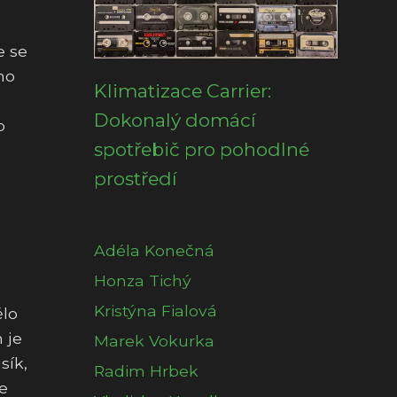
e se
ho
Klimatizace Carrier:
Dokonalý domácí
o
spotřebič pro pohodlné
prostředí
Adéla Konečná
Honza Tichý
Kristýna Fialová
ělo
 je
Marek Vokurka
sík,
Radim Hrbek
e