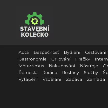
Auta
Bezpečnost
Bydlení
Cestování
Gastronomie
Grilování
Hračky
Intern
Motorismus
Nakupování
Nástroje
O
Řemesla
Rodina
Rostliny
Služby
Šp
Vytápění
Vzdělání
Zábava
Zahrada