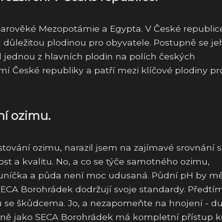
starověké Mezopotámie a Egypta. V České republic
l důležitou plodinou pro obyvatele. Postupně se je
l jednou z hlavních plodin na polích českých
í České republiky a patří mezi klíčové plodiny pr
í ozimu.
tování ozimu, narazil jsem na zajímavé srovnání s
ost a kvalitu. No, a co se týče samotného ozimu,
 sluníčka a půda není moc udusaná. Půdní pH by m
SECA Borohrádek dodržují svoje standardy. Předtím
ů se škůdcema. Jo, a nezapomeňte na hnojení - du
dobně jako SECA Borohrádek má kompletní přístup k