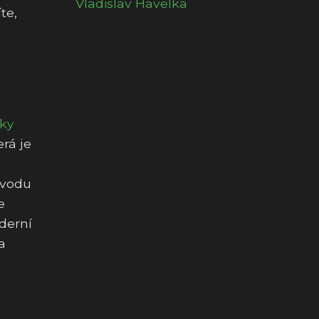
Vladislav Havelka
te,
bky
rá je
 vodu
e
derní
a