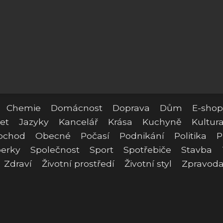
Chemie
Domácnost
Doprava
Dům
E-shop
et
Jazyky
Kancelář
Krása
Kuchyně
Kultur
bchod
Obecné
Počasí
Podnikání
Politika
P
erky
Společnost
Sport
Spotřebiče
Stavba
Zdraví
Životní prostředí
Životní styl
Zpravoda