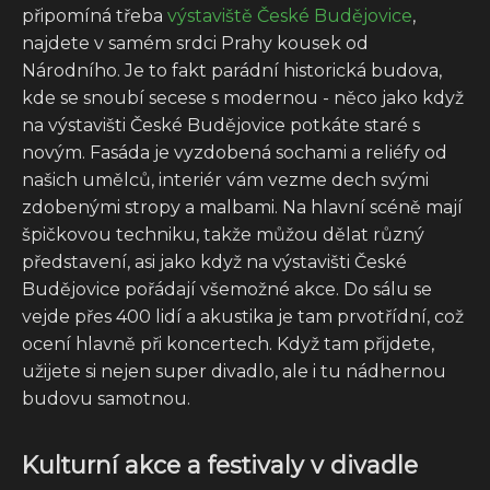
připomíná třeba
výstaviště České Budějovice
,
najdete v samém srdci Prahy kousek od
Národního. Je to fakt parádní historická budova,
kde se snoubí secese s modernou - něco jako když
na výstavišti České Budějovice potkáte staré s
novým. Fasáda je vyzdobená sochami a reliéfy od
našich umělců, interiér vám vezme dech svými
zdobenými stropy a malbami. Na hlavní scéně mají
špičkovou techniku, takže můžou dělat různý
představení, asi jako když na výstavišti České
Budějovice pořádají všemožné akce. Do sálu se
vejde přes 400 lidí a akustika je tam prvotřídní, což
ocení hlavně při koncertech. Když tam přijdete,
užijete si nejen super divadlo, ale i tu nádhernou
budovu samotnou.
Kulturní akce a festivaly v divadle