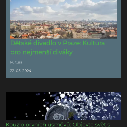
Dětské divadlo v Praze: Kultura
pro nejmenší diváky
kultura
22. 03. 2024
Kouzlo prvních úsměvů: Objevte svět s