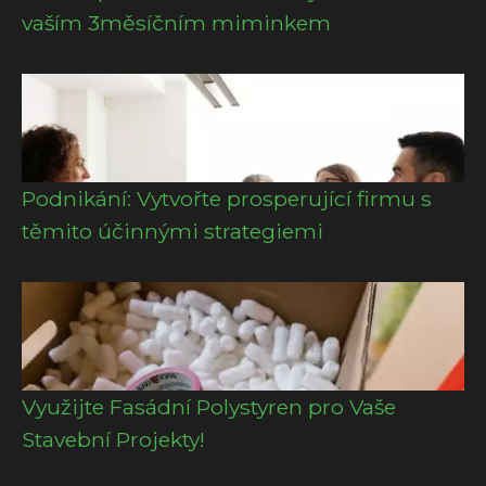
vaším 3měsíčním miminkem
Podnikání: Vytvořte prosperující firmu s
těmito účinnými strategiemi
Využijte Fasádní Polystyren pro Vaše
Stavební Projekty!