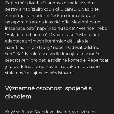
Repertoár divadla Švandovo divadlo je velmi
pestrý a nabízí širokou škálu žánrů. Divadlo se
zaměřuje na moderní českou dramatiku, ale
nezapomíná ani na klasické díla. Mezi oblíbené
inscenace patří například "Krabice", "Vesnice" nebo
"Balada pro banditu". Divadlo také často uvádí
adaptace známých literárních děl, jako je
například "Hra o trůny" nebo "Padesát odstínů
šedi". Každý rok se v divadle konají také vánoční
představení pro děti a rodinné komedie. Repertoár
je pravidelně aktualizován a divákům tak nabízí
stále nové a zajímavé představení.
Významné osobnosti spojené s
divadlem
Když se řekne Švandovo divadlo, vybaví se mi