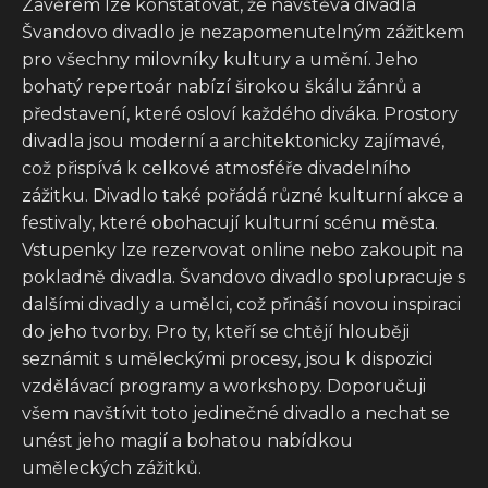
Závěrem lze konstatovat, že návštěva divadla
Švandovo divadlo je nezapomenutelným zážitkem
pro všechny milovníky kultury a umění. Jeho
bohatý repertoár nabízí širokou škálu žánrů a
představení, které osloví každého diváka. Prostory
divadla jsou moderní a architektonicky zajímavé,
což přispívá k celkové atmosféře divadelního
zážitku. Divadlo také pořádá různé kulturní akce a
festivaly, které obohacují kulturní scénu města.
Vstupenky lze rezervovat online nebo zakoupit na
pokladně divadla. Švandovo divadlo spolupracuje s
dalšími divadly a umělci, což přináší novou inspiraci
do jeho tvorby. Pro ty, kteří se chtějí hlouběji
seznámit s uměleckými procesy, jsou k dispozici
vzdělávací programy a workshopy. Doporučuji
všem navštívit toto jedinečné divadlo a nechat se
unést jeho magií a bohatou nabídkou
uměleckých zážitků.