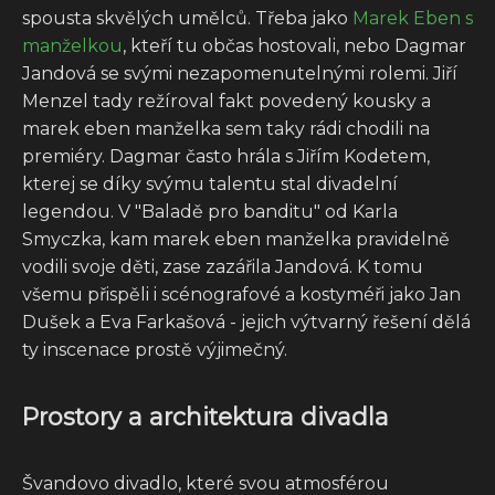
spousta skvělých umělců. Třeba jako
Marek Eben s
manželkou
, kteří tu občas hostovali, nebo Dagmar
Jandová se svými nezapomenutelnými rolemi. Jiří
Menzel tady režíroval fakt povedený kousky a
marek eben manželka sem taky rádi chodili na
premiéry. Dagmar často hrála s Jiřím Kodetem,
kterej se díky svýmu talentu stal divadelní
legendou. V "Baladě pro banditu" od Karla
Smyczka, kam marek eben manželka pravidelně
vodili svoje děti, zase zazářila Jandová. K tomu
všemu přispěli i scénografové a kostyméři jako Jan
Dušek a Eva Farkašová - jejich výtvarný řešení dělá
ty inscenace prostě výjimečný.
Prostory a architektura divadla
Švandovo divadlo, které svou atmosférou