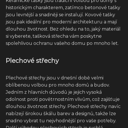
Keramické tašky jsou tradiční volbou pro domy s
historickým charakterem, zatímco betonové tašky
jsou levnější a snadněji se instalují. Kovové tašky
jsou pak ideální pro moderní architekturu a mají
dlouhou životnost. Bez ohledu na to, jaký materiál
si vyberete, tašková střecha vám poskytne
spolehlivou ochranu vašeho domu po mnoho let.
Plechové střechy
Plechové střechy jsou v dnešní době velmi
oblíbenou volbou pro mnoho domů a budov.
Jedním z hlavních důvodů je jejich vysoká
odolnost proti povětrnostním vlivům, což zajišťuje
dlouhou životnost střechy. Plechové střechy navíc
nabízejí širokou škálu barev a designů, takže lze
snadno vybrat tu nejvhodnější pro vaše potřeby.
Další výhodou plechových střech je rychlá