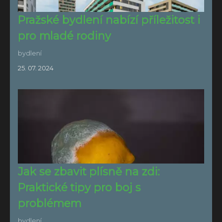
Pražské bydlení nabízí příležitost i
pro mladé rodiny
bydlení
25. 07. 2024
Jak se zbavit plísně na zdi:
Praktické tipy pro boj s
problémem
bydlení