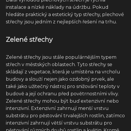
instalace a nízké náklady na údržbu. Pokud
hledáte praktický a estetický typ střechy, plechové
střechy jsou jedním z nejlepších řešení na trhu.
Zelené střechy
Zelené střechy jsou stále populárnějším typem
střech v městských oblastech. Tyto střechy se
skládají z vegetace, která je umístěna na vrcholu
budovy a slouží nejen jako ozdobný prvek, ale
také jako užitečný nástroj pro snižování teploty v
budově a její ochranu před povětrnostními vlivy.
Zelené střechy mohou být buď extenzivní nebo
intenzivní. Extenzivní zahrnují menší vrstvu
substrátu pro pěstování trvalejších rostlin, zatímco
intenzivní zahrnují větší vrstvu substrátu pro
pěstování různých druhů rostlin a květin. Kromě