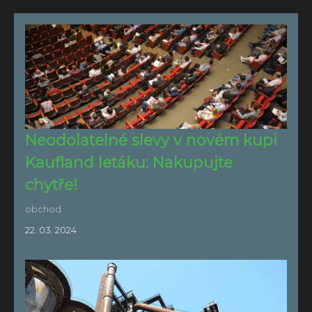
Neodolatelné slevy v novém kupi
Kaufland letáku: Nakupujte
chytře!
obchod
22. 03. 2024