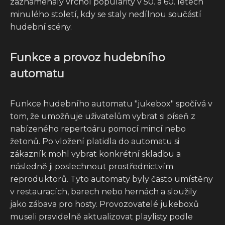
zaznamenaly vrchol popularity v 50. a 60. letech
minulého století, kdy se staly nedílnou součástí
hudební scény.
Funkce a provoz hudebního
automatu
Funkce hudebního automatu "jukebox" spočívá v
tom, že umožňuje uživatelům vybrat si píseň z
nabízeného repertoáru pomocí mincí nebo
žetonů. Po vložení platidla do automatu si
zákazník mohl vybrat konkrétní skladbu a
následně ji poslechnout prostřednictvím
reproduktorů. Tyto automaty byly často umístěny
v restauracích, barech nebo hernách a sloužily
jako zábava pro hosty. Provozovatelé jukeboxů
museli pravidelně aktualizovat playlisty podle