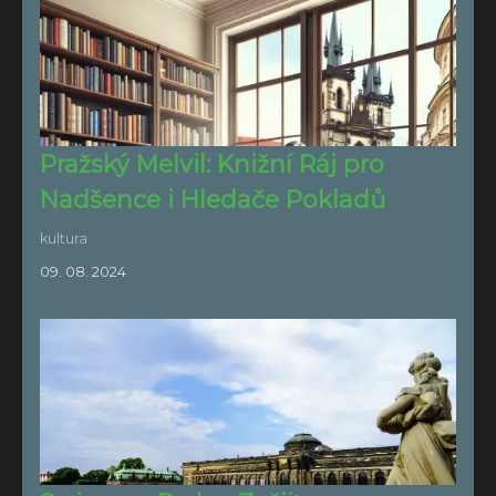
Pražský Melvil: Knižní Ráj pro
Nadšence i Hledače Pokladů
kultura
09. 08. 2024