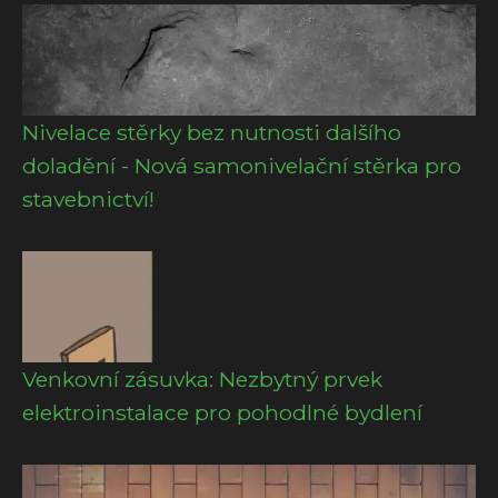
Nivelace stěrky bez nutnosti dalšího
doladění - Nová samonivelační stěrka pro
stavebnictví!
Venkovní zásuvka: Nezbytný prvek
elektroinstalace pro pohodlné bydlení