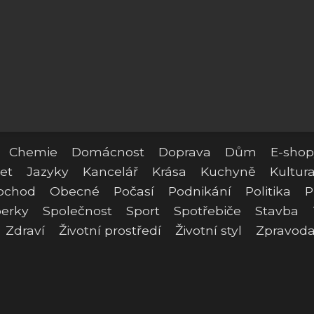
Chemie
Domácnost
Doprava
Dům
E-shop
et
Jazyky
Kancelář
Krása
Kuchyně
Kultur
bchod
Obecné
Počasí
Podnikání
Politika
P
erky
Společnost
Sport
Spotřebiče
Stavba
Zdraví
Životní prostředí
Životní styl
Zpravoda