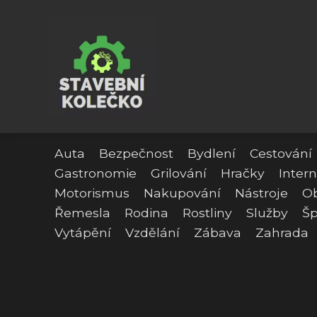
Auta
Bezpečnost
Bydlení
Cestování
Gastronomie
Grilování
Hračky
Intern
Motorismus
Nakupování
Nástroje
O
Řemesla
Rodina
Rostliny
Služby
Šp
Vytápění
Vzdělání
Zábava
Zahrada