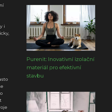
ní
y i
icky,
Purenit: Inovativní izolační
materiál pro efektivní
stavbu
asto
se
vo
t
roje