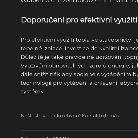
vytápění a chlazení budov s minimálním d
Doporučení pro efektivní využití
Pro efektivní využití tepla ve stavebnictví 
tepelné izolace. Investice do kvalitní izol
Důležité je také pravidelné udržování topnýc
Využívání obnovitelných zdrojů energie, j
dále snížit náklady spojené s vytápěním bu
technologií pro vytápění a chlazení, abyc
systémy.
Našli jste v článku chybu?
Kontaktujte nás