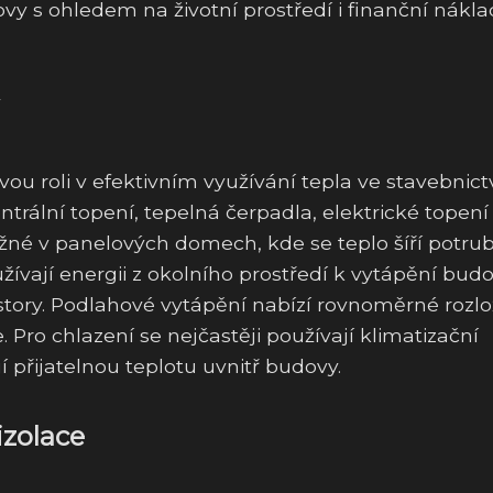
ovy s ohledem na životní prostředí i finanční nákl
vou roli v efektivním využívání tepla ve stavebnictv
trální topení, tepelná čerpadla, elektrické topení
ěžné v panelových domech, kde se teplo šíří potru
žívají energii z okolního prostředí k vytápění budo
story. Podlahové vytápění nabízí rovnoměrné rozlo
. Pro chlazení se nejčastěji používají klimatizační
í přijatelnou teplotu uvnitř budovy.
izolace