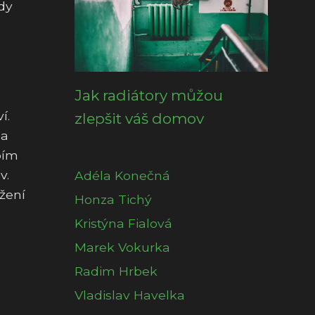
ady
Jak radiátory můžou
í.
zlepšit váš domov
 a
bím
v.
Adéla Konečná
žení
Honza Tichý
Kristýna Fialová
Marek Vokurka
Radim Hrbek
Vladislav Havelka