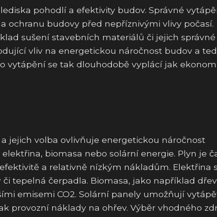
hlediska pohodlí a efektivity budov. Správné vytápě
 a ochranu budovy před nepříznivými vlivy počasí.
klad sušení stavebních materiálů či jejich správné
odující vliv na energetickou náročnost budov a ted
ního vytápění se tak dlouhodobě vyplácí jak ekonom
 jejich volba ovlivňuje energetickou náročnost
 elektřina, biomasa nebo solární energie. Plyn je č
efektivitě a relativně nízkým nákladům. Elektřina 
 či tepelná čerpadla. Biomasa, jako například dře
ižšími emisemi CO2. Solární panely umožňují vytápě
tak provozní náklady na ohřev. Výběr vhodného zd