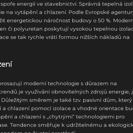
úspoře energií ve stavebnictví. Správná tepelná izo
e na vytápění a chlazení. Podle Evropské agentur
nížit energetickou náročnost budovy o 50 %. Modern
ren či polyuretan poskytují vysokou tepelnou izolac
olace se tak rychle vrátí formou nižších nákladů na
zení
e prosazují moderní technologie s důrazem na
trendů je využívání obnovitelných zdrojů energie, 
. Důležitým směrem je také tzv. pasivní dům, který
 a chlazení pomocí izolace a vhodné orientace bu
pění a chlazení s „chytrými“ technologiemi pro
čase. Tendence směřuje k udržitelnému a ekologi