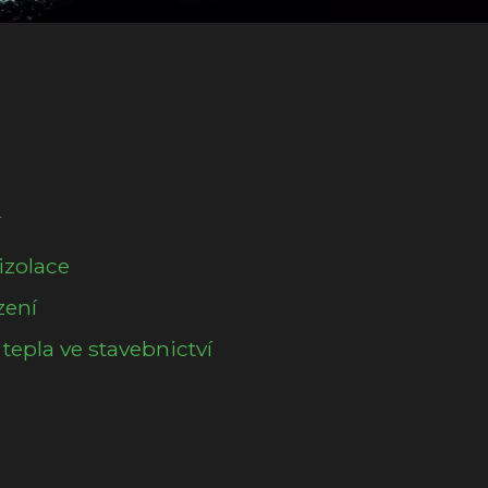
í
izolace
zení
 tepla ve stavebnictví