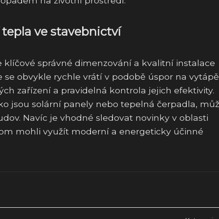
opadem na životní prostředí.
 tepla ve stavebnictví
je klíčové správné dimenzování a kvalitní instalace
ace se obvykle rychle vrátí v podobě úspor na vytápě
h zařízení a pravidelná kontrola jejich efektivity.
ako jsou solární panely nebo tepelná čerpadla, mů
dov. Navíc je vhodné sledovat novinky v oblasti
hom mohli využít moderní a energeticky účinné