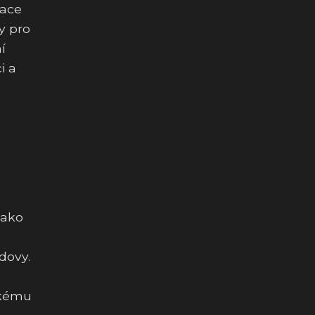
lace
y pro
í
i a
jako
dovy.
ckému