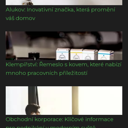
Alukov: Inovativní značka, která promění
váš domov
Klempířství: Řemeslo s kovem, které nabízí
mnoho pracovních příležitostí
Obchodní korporace: Klíčové informace
pro podnikání v moderním světě