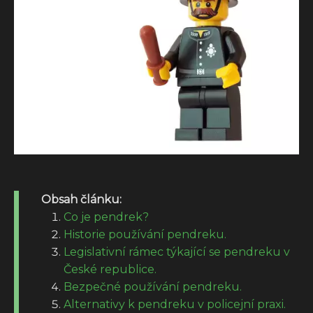
Obsah článku:
Co je pendrek?
Historie používání pendreku.
Legislativní rámec týkající se pendreku v
České republice.
Bezpečné používání pendreku.
Alternativy k pendreku v policejní praxi.