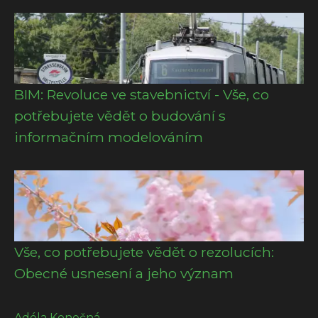
BIM: Revoluce ve stavebnictví - Vše, co
potřebujete vědět o budování s
informačním modelováním
Vše, co potřebujete vědět o rezolucích:
Obecné usnesení a jeho význam
Adéla Konečná