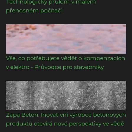
Technologický průlom v malém
přenosném počítači
Vše, co potřebujete vědět o kompenzacích
v elektro - Průvodce pro stavebníky
Zapa Beton: Inovativní výrobce betonových
produktů otevírá nové perspektivy ve vědě