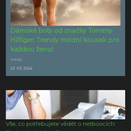
Dámské boty od značky Tommy
Hilfiger: Trendy módní kousek pro
každou ženu!
móda
23. 03. 2024
Vše, co potřebujete vědět o netboocích: