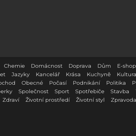
Chemie
Domácnost
Doprava
Dům
E-shop
et
Jazyky
Kancelář
Krása
Kuchyně
Kultur
bchod
Obecné
Počasí
Podnikání
Politika
P
erky
Společnost
Sport
Spotřebiče
Stavba
Zdraví
Životní prostředí
Životní styl
Zpravoda