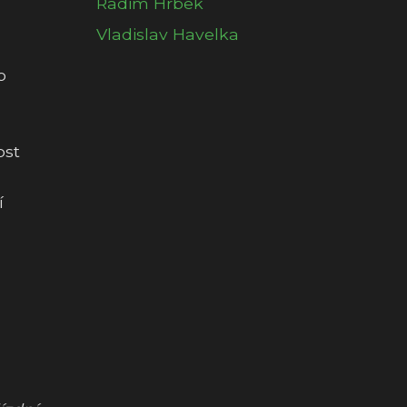
Radim Hrbek
Vladislav Havelka
o
ost
í