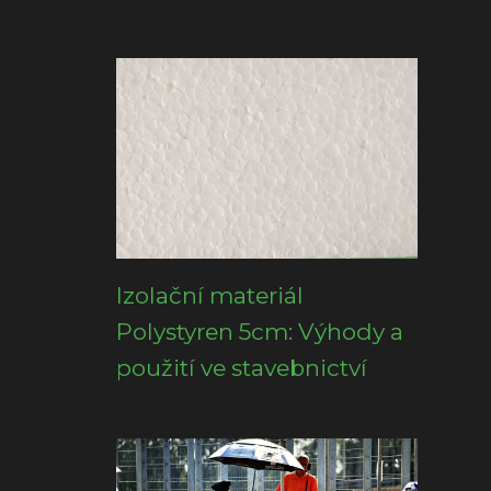
Izolační materiál
Polystyren 5cm: Výhody a
použití ve stavebnictví