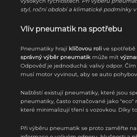
vysokých rychlostech.
Při výběru pneumatik
styl, roční období a klimatické podmínky v 
Vliv pneumatik na spotřebu
Pneumatiky hrají
klíčovou roli
ve spotřebě 
správný výběr pneumatik
může mít
význa
Odpověď je jednoduchá: valivý odpor. Čím 
musí motor vyvinout, aby se auto pohybova
Naštěstí existují pneumatiky, které jsou s
pneumatiky, často označované jako "eco" n
které minimalizují tření s vozovkou. Díky t
Při výběru pneumatik se proto zaměřte na š
informace o valivém odporu, hlučnosti a p