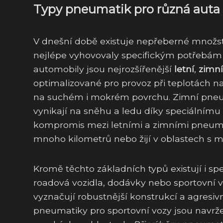
Typy pneumatik pro různá auta
V dnešní době existuje nepřeberné množstv
nejlépe vyhovovaly specifickým potřebám r
automobily jsou nejrozšířenější
letní
,
zimní
optimalizované pro provoz při teplotách na
na suchém i mokrém povrchu. Zimní pneum
vynikají na sněhu a ledu díky speciálnímu
kompromis mezi letními a zimními pneumat
mnoho kilometrů nebo žijí v oblastech s 
Kromě těchto základních typů existují i spe
roadová vozidla, dodávky nebo sportovní v
vyznačují robustnější konstrukcí a agresi
pneumatiky pro sportovní vozy jsou navrže