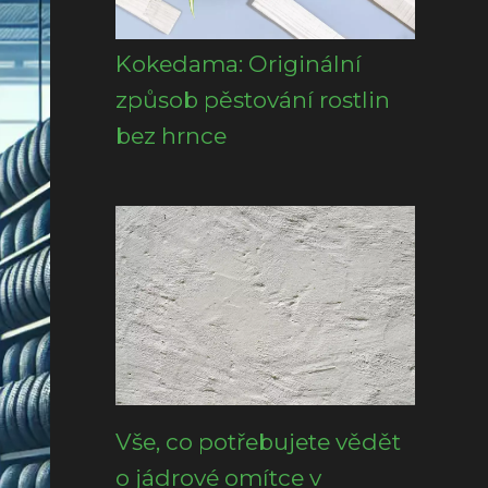
Kokedama: Originální
způsob pěstování rostlin
bez hrnce
Vše, co potřebujete vědět
o jádrové omítce v