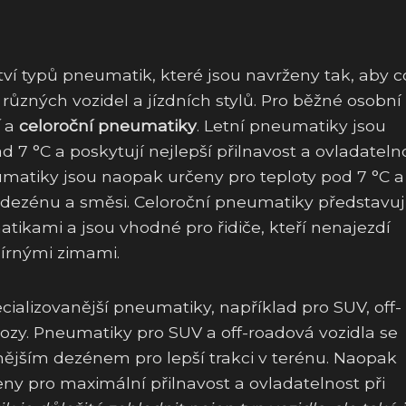
í typů pneumatik, které jsou navrženy tak, aby c
ůzných vozidel a jízdních stylů. Pro běžné osobní
a
celoroční pneumatiky
. Letní pneumatiky jsou
d 7 °C a poskytují nejlepší přilnavost a ovladateln
atiky jsou naopak určeny pro teploty pod 7 °C a
 dezénu a směsi. Celoroční pneumatiky představuj
ikami a jsou vhodné pro řidiče, kteří nenajezdí
mírnými zimami.
cializovanější pneumatiky, například pro SUV, off-
ozy. Pneumatiky pro SUV a off-roadová vozidla se
vnějším dezénem pro lepší trakci v terénu. Naopak
ny pro maximální přilnavost a ovladatelnost při