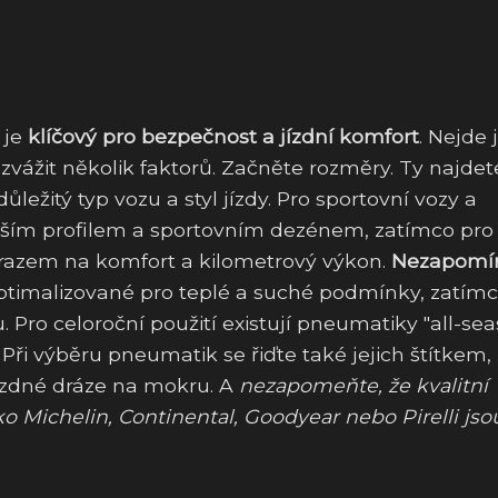
 je
klíčový pro bezpečnost a jízdní komfort
. Nejde 
e zvážit několik faktorů. Začněte rozměry. Ty najdet
ežitý typ vozu a styl jízdy. Pro sportovní vozy a
žším profilem a sportovním dezénem, zatímco pro
ůrazem na komfort a kilometrový výkon.
Nezapomín
optimalizované pro teplé a suché podmínky, zatím
Pro celoroční použití existují pneumatiky "all-sea
ři výběru pneumatik se řiďte také jejich štítkem, 
brzdné dráze na mokru. A
nezapomeňte, že kvalitní
Michelin, Continental, Goodyear nebo Pirelli jso