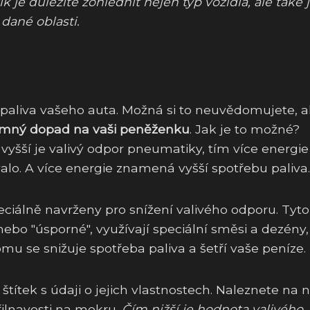
 je důležité zohlednit nejen typ vozidla, ale také j
dané oblasti.
paliva vašeho auta. Možná si to neuvědomujete, a
mný dopad na vaši peněženku
. Jak je to možné?
vyšší je valivý odpor pneumatiky, tím více energie
lo. A více energie znamená vyšší spotřebu paliva.
peciálně navrženy pro snížení valivého odporu. Tyto
ebo "úsporné", využívají speciální směsi a dezény,
omu se snižuje spotřeba paliva a šetří vaše peníze.
títek s údaji o jejich vlastnostech. Naleznete na
řilnavosti na mokru.
Čím nižší je hodnota valivého