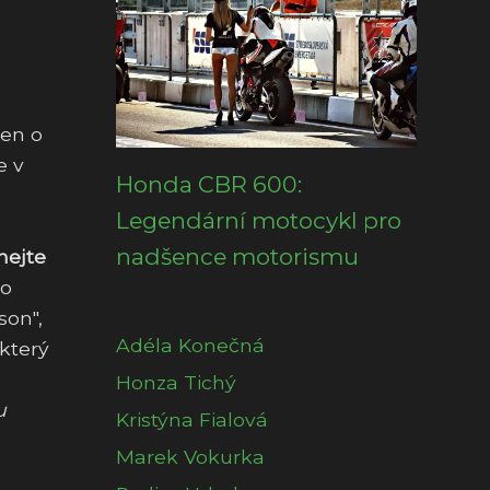
jen o
e v
Honda CBR 600:
Legendární motocykl pro
nadšence motorismu
ejte
co
son",
Adéla Konečná
který
Honza Tichý
u
Kristýna Fialová
Marek Vokurka