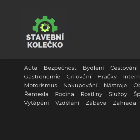
Auta
Bezpečnost
Bydlení
Cestování
Gastronomie
Grilování
Hračky
Intern
Motorismus
Nakupování
Nástroje
O
Řemesla
Rodina
Rostliny
Služby
Šp
Vytápění
Vzdělání
Zábava
Zahrada