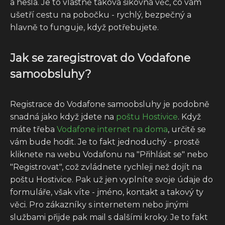
a hesla. Je to vlastně taková šikovná věc, co vám
ušetří cestu na pobočku - rychlý, bezpečný a
hlavně to funguje, když potřebujete.
Jak se zaregistrovat do Vodafone
samoobsluhy?
Registrace do Vodafone samoobsluhy je podobně
snadná jako když jdete na
poštu Hostivice
. Když
máte třeba
Vodafone internet na doma
, určitě se
vám bude hodit. Je to fakt jednoduchý - prostě
kliknete na webu Vodafonu na "Přihlásit se" nebo
"Registrovat", což zvládnete rychleji než dojít na
poštu Hostivice. Pak už jen vyplníte svoje údaje do
formuláře, však víte - jméno, kontakt a takový ty
věci. Pro zákazníky s internetem nebo jinými
službami přijde pak mail s dalšími kroky. Je to fakt