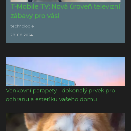
T-Mobile TV: Nová úroveň televizní
zábavy pro vás!
technologie
28. 06. 2024
Venkovní parapety - dokonalý prvek pro
ochranu a estetiku vašeho domu