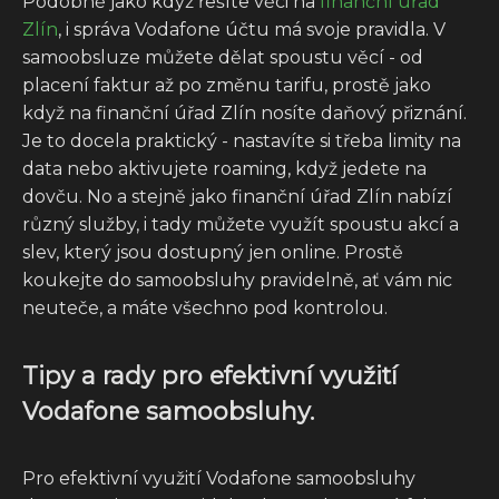
Podobně jako když řešíte věci na
finanční úřad
Zlín
, i správa Vodafone účtu má svoje pravidla. V
samoobsluze můžete dělat spoustu věcí - od
placení faktur až po změnu tarifu, prostě jako
když na finanční úřad Zlín nosíte daňový přiznání.
Je to docela praktický - nastavíte si třeba limity na
data nebo aktivujete roaming, když jedete na
dovču. No a stejně jako finanční úřad Zlín nabízí
různý služby, i tady můžete využít spoustu akcí a
slev, který jsou dostupný jen online. Prostě
koukejte do samoobsluhy pravidelně, ať vám nic
neuteče, a máte všechno pod kontrolou.
Tipy a rady pro efektivní využití
Vodafone samoobsluhy.
Pro efektivní využití Vodafone samoobsluhy