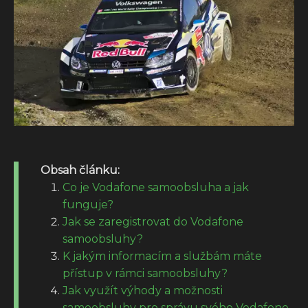
Obsah článku:
Co je Vodafone samoobsluha a jak
funguje?
Jak se zaregistrovat do Vodafone
samoobsluhy?
K jakým informacím a službám máte
přístup v rámci samoobsluhy?
Jak využít výhody a možnosti
samoobsluhy pro správu svého Vodafone