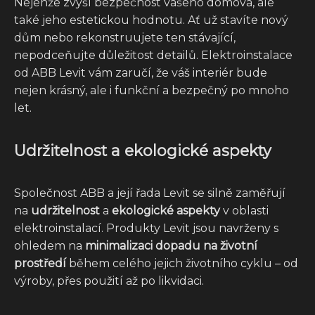
Nejenže zvýší bezpečnost vašeho domova, ale
také jeho estetickou hodnotu. Ať už stavíte nový
dům nebo rekonstruujete ten stávající,
nepodceňujte důležitost detailů. Elektroinstalace
od ABB Levit vám zaručí, že váš interiér bude
nejen krásný, ale i funkční a bezpečný po mnoho
let.
Udržitelnost a ekologické aspekty
Společnost ABB a její řada Levit se silně zaměřují
na
udržitelnost
a
ekologické aspekty
v oblasti
elektroinstalací. Produkty Levit jsou navrženy s
ohledem na
minimalizaci dopadu na životní
prostředí
během celého jejich životního cyklu – od
výroby, přes použití až po likvidaci.