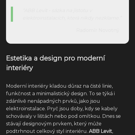
ABB Levit - sázka na jistotu v
elektroinstalacích, která nikdy nezklame.
Radomír Novotný
Estetika a design pro moderní
interiéry
Moderní interiéry kladou důraz na čisté linie,
funkčnost a minimalistický design. To se týká i
zdánlivě nenápadných prvků, jako jsou
elektroinstalace. Pryč jsou doby, kdy se kabely
schovávaly v lištách nebo pod omítkou. Dnes se
stávají designovým prvkem, který může
podtrhnout celkový styl interiéru.
ABB Levit
,