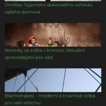
Omítka: Tajemství dokonalého vzhledu
vašeho domova
Novinky ze světa v kronice: Aktuální
zpravodajství pro vás!
Blachotrapez - moderní a trvanlivá volba
pro vaši střechu