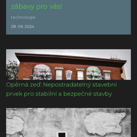
zábavy pro vás!
technologie
28. 06. 2024
Opěrná zeď: Nepostradatelný stavební
prvek pro stabilní a bezpečné stavby