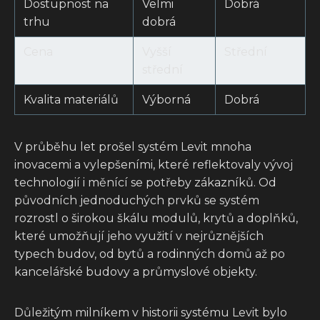
Dostupnost na
Velmi
Dobrá
trhu
dobrá
Cena
Vyšší
Střední
střední
Kvalita materiálů
Výborná
Dobrá
V průběhu let prošel systém Levit mnoha
inovacemi a vylepšeními, které reflektovaly vývoj
technologií i měnící se potřeby zákazníků. Od
původních jednoduchých prvků se systém
rozrostl o širokou škálu modulů, krytů a doplňků,
které umožňují jeho využití v nejrůznějších
typech budov, od bytů a rodinných domů až po
kancelářské budovy a průmyslové objekty.
Důležitým milníkem v historii systému Levit bylo