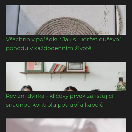
Všechno v pořádku: Jak si udržet duševní
pohodu v každodenním životě
Revizní dvířka - klíčový prvek zajišťující
snadnou kontrolu potrubí a kabelů