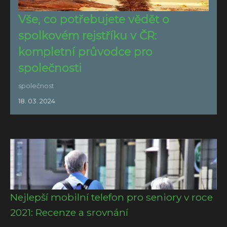
Vše, co potřebujete vědět o
spolkovém rejstříku v ČR:
kompletní průvodce pro
společnosti
společnost
18. 03. 2024
Nejlepší mobilní telefon pro seniory v roce
2021: Recenze a srovnání