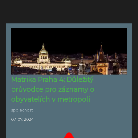
Matrika Praha 4: Důležitý
průvodce pro záznamy o
obyvatelích v metropoli
společnost
07. 07. 2024