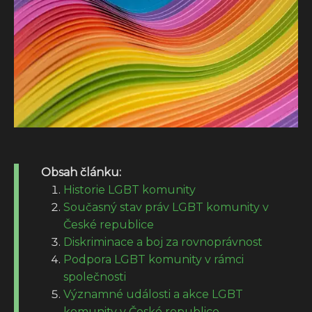
Obsah článku:
Historie LGBT komunity
Současný stav práv LGBT komunity v
České republice
Diskriminace a boj za rovnoprávnost
Podpora LGBT komunity v rámci
společnosti
Významné události a akce LGBT
komunity v České republice