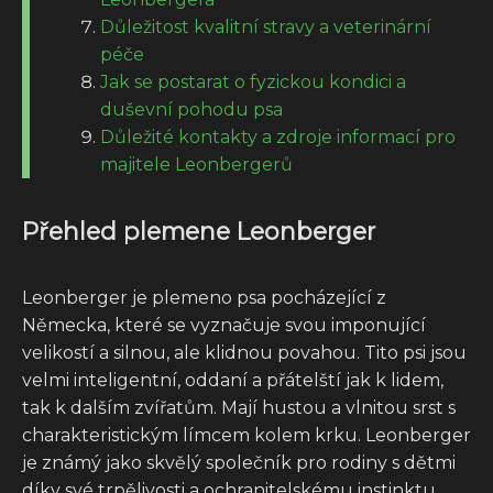
Důležitost kvalitní stravy a veterinární
péče
Jak se postarat o fyzickou kondici a
duševní pohodu psa
Důležité kontakty a zdroje informací pro
majitele Leonbergerů
Přehled plemene Leonberger
Leonberger je plemeno psa pocházející z
Německa, které se vyznačuje svou imponující
velikostí a silnou, ale klidnou povahou. Tito psi jsou
velmi inteligentní, oddaní a přátelští jak k lidem,
tak k dalším zvířatům. Mají hustou a vlnitou srst s
charakteristickým límcem kolem krku. Leonberger
je známý jako skvělý společník pro rodiny s dětmi
díky své trpělivosti a ochranitelskému instinktu.