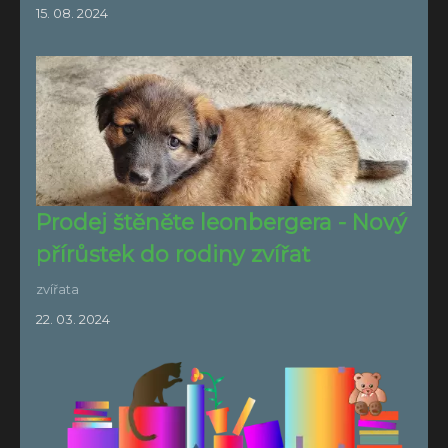
15. 08. 2024
Prodej štěněte leonbergera - Nový
přírůstek do rodiny zvířat
zvířata
22. 03. 2024