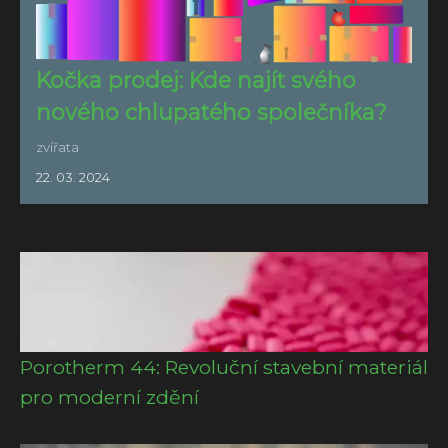
Kočka prodej: Kde najít svého
nového chlupatého společníka?
zvířata
22. 03. 2024
Porotherm 44: Revoluční stavební materiál
pro moderní zdění