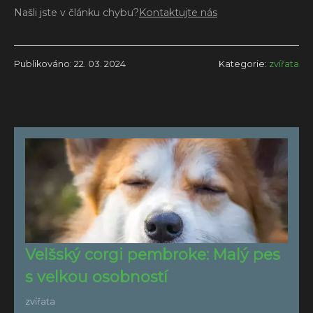
Našli jste v článku chybu?
Kontaktujte nás
Publikováno: 22. 03. 2024
Kategorie:
zvířata
Velšský corgi pembroke: Malý pes
s velkou osobností
zvířata