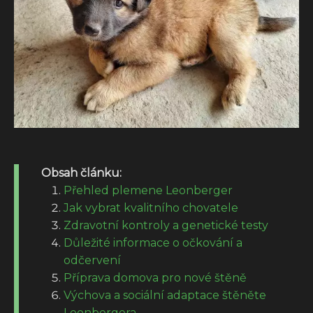
Obsah článku:
Přehled plemene Leonberger
Jak vybrat kvalitního chovatele
Zdravotní kontroly a genetické testy
Důležité informace o očkování a
odčervení
Příprava domova pro nové štěně
Výchova a sociální adaptace štěněte
Leonbergera