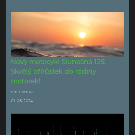
Nový motocykl Slunečná 125:
Skvělý přírůstek do rodiny
motorek!
motorismus
01. 06. 2024