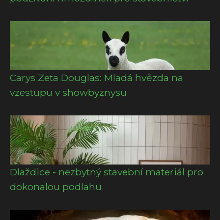
Carys Zeta Douglas: Mladá hvězda na
vzestupu v showbyznysu
Dlaždice - nezbytný stavební materiál pro
dokonalou podlahu