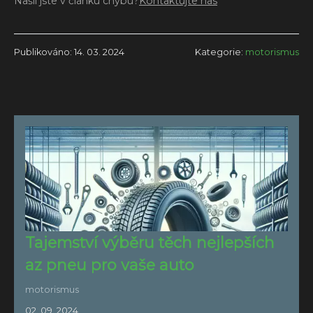
Našli jste v článku chybu?
Kontaktujte nás
Publikováno: 14. 03. 2024
Kategorie:
motorismus
Tajemství výběru těch nejlepších
az pneu pro vaše auto
motorismus
02. 09. 2024