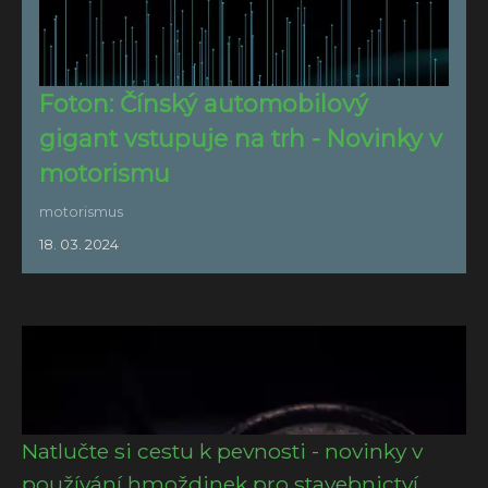
Foton: Čínský automobilový
gigant vstupuje na trh - Novinky v
motorismu
motorismus
18. 03. 2024
Natlučte si cestu k pevnosti - novinky v
používání hmoždinek pro stavebnictví