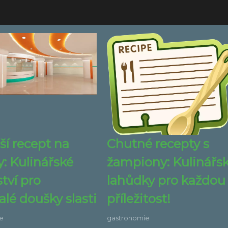
ší recept na
Chutné recepty s
: Kulinářské
žampiony: Kulinářs
tví pro
lahůdky pro každou
lé doušky slasti
příležitost!
e
gastronomie