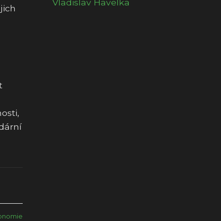
Vladislav Havelka
jich
t
osti,
ndární
ronomie