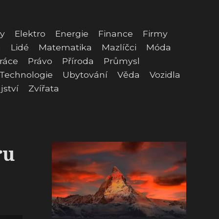
y
Elektro
Energie
Finance
Firmy
a
Lidé
Matematika
Mazlíčci
Móda
ráce
Právo
Příroda
Průmysl
Technologie
Ubytování
Věda
Vozidla
jství
Zvířata
ru