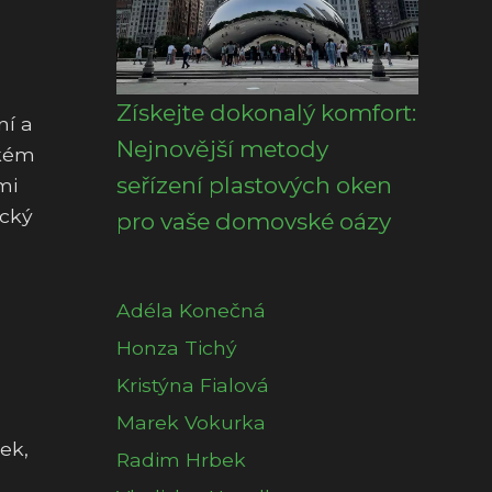
Získejte dokonalý komfort:
ní a
Nejnovější metody
ckém
seřízení plastových oken
mi
ický
pro vaše domovské oázy
Adéla Konečná
Honza Tichý
Kristýna Fialová
Marek Vokurka
ek,
Radim Hrbek