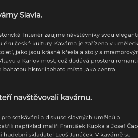
árny Slavia.
storická. Interiér zaujme návštěvníky svou elegant
ou éru české kultury. Kavárna je zařízena v uměle
toletí, jako jsou krásné křesla a stoly s mramorový
ltavu a Karlov most, což dodává prostoru romant
 bohatou historii tohoto místa jako centra
teří navštěvovali kavárnu.
 pro setkávání a diskuse slavných umělců a
atřili například malíři František Kupka a Josef Čap
či hudební skladatel Leoš Janáček. V kavárně se