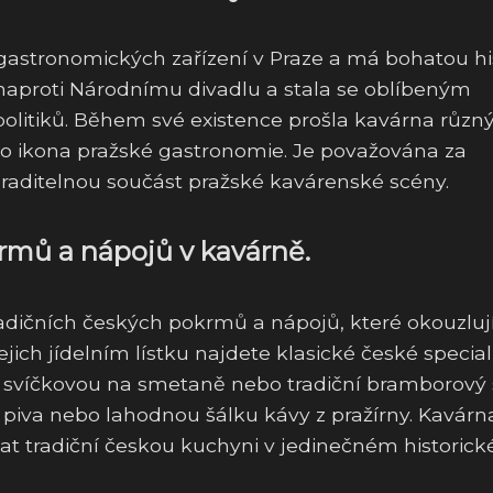
gastronomických zařízení v Praze a má bohatou his
o naproti Národnímu divadlu a stala se oblíbeným
olitiků. Během své existence prošla kavárna různ
ako ikona pražské gastronomie. Je považována za
raditelnou součást pražské kavárenské scény.
rmů a nápojů v kavárně.
adičních českých pokrmů a nápojů, které okouzluj
jich jídelním lístku najdete klasické české special
, svíčkovou na smetaně nebo tradiční bramborový s
piva nebo lahodnou šálku kávy z pražírny. Kavárn
tnat tradiční českou kuchyni v jedinečném historic