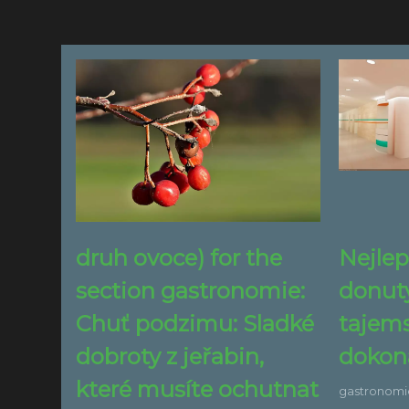
druh ovoce) for the
Nejlep
section gastronomie:
donuty
Chuť podzimu: Sladké
tajems
dobroty z jeřabin,
dokona
které musíte ochutnat
gastronomi