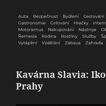
Auta
Bezpečnost
Bydlení
Cestování
Gastronomie
Grilování
Hračky
Intern
Motorismus
Nakupování
Nástroje
O
Řemesla
Rodina
Rostliny
Služby
Šp
Vytápění
Vzdělání
Zábava
Zahrada
Kavárna Slavia: Ik
Prahy