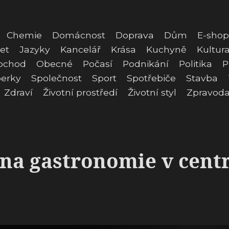
Chemie
Domácnost
Doprava
Dům
E-shop
et
Jazyky
Kancelář
Krása
Kuchyně
Kultur
bchod
Obecné
Počasí
Podnikání
Politika
P
erky
Společnost
Sport
Spotřebiče
Stavba
Zdraví
Životní prostředí
Životní styl
Zpravoda
ona gastronomie v cent