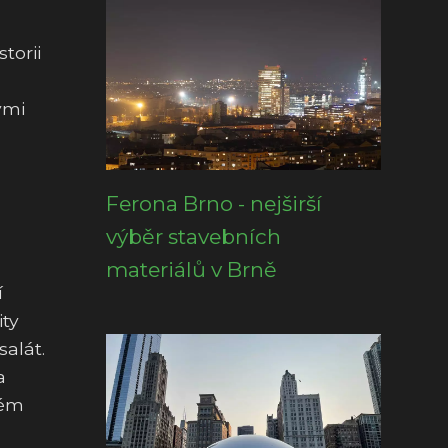
torii
ými
Ferona Brno - nejširší
výběr stavebních
materiálů v Brně
í
ity
alát.
a
kém