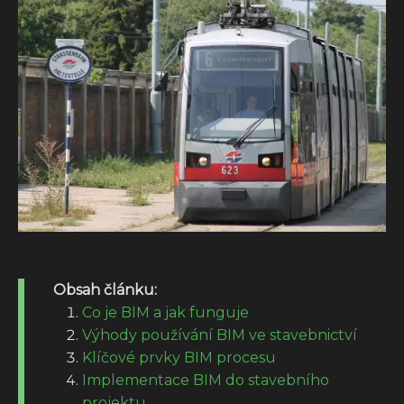
Obsah článku:
Co je BIM a jak funguje
Výhody používání BIM ve stavebnictví
Klíčové prvky BIM procesu
Implementace BIM do stavebního
projektu