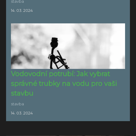
stavba
14. 03. 2024
Vodovodní potrubí: Jak vybrat
správné trubky na vodu pro vaši
stavbu
stavba
14. 03. 2024