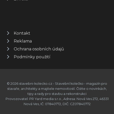
Kontakt
Reklama
Ochrana osobních údajů
Podmínky použití
© 2026 stavebni-kolecko.cz - Stavební kolečko - magazín pro
stavaře, architekty a majitele nemovitostí. Čtěte o novinkách,
tipy a rady pro stavbu a rekonstrukci
Provozovatel: PR Yard media s.r.o., Adresa: Nová Ves 272, 46331
Nová Ves, IČ: 07840772, DIČ: CZ07840772