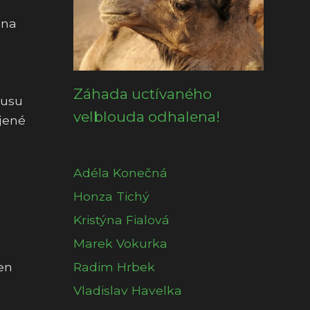
jna
e
Záhada uctívaného
ausu
velblouda odhalena!
ojené
Adéla Konečná
Honza Tichý
Kristýna Fialová
Marek Vokurka
en
Radim Hrbek
Vladislav Havelka