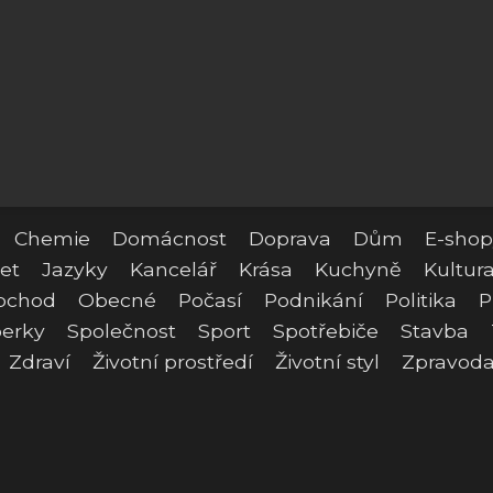
Chemie
Domácnost
Doprava
Dům
E-shop
et
Jazyky
Kancelář
Krása
Kuchyně
Kultur
bchod
Obecné
Počasí
Podnikání
Politika
P
erky
Společnost
Sport
Spotřebiče
Stavba
Zdraví
Životní prostředí
Životní styl
Zpravoda