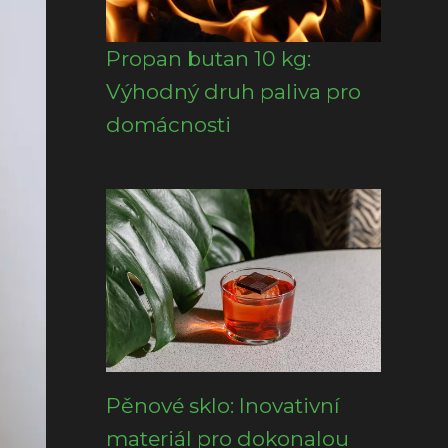
Propan butan 10 kg:
Výhodný druh paliva pro
domácnosti
Pěnové sklo: Inovativní
materiál pro dokonalou