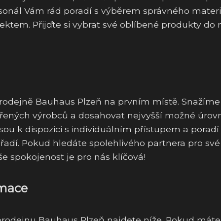
rsonál Vám rád poradí s výběrem správného materi
tem. Přijďte si vybrat své oblíbené produkty do 
v prodejně Bauhaus Plzeň na prvním místě. Snažíme
ěřených výrobců a dosahovat nejvyšší možné úrov
jsou k dispozici s individuálním přístupem a porad
adí. Pokud hledáte spolehlivého partnera pro své
še spokojenost je pro nás klíčová!
rmace
prodejnu Bauhaus Plzeň najdete níže. Pokud máte