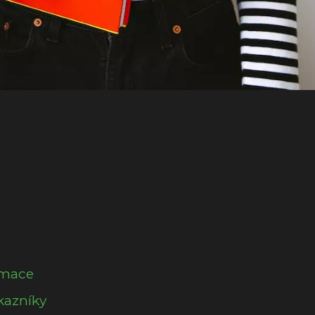
rmace
kazníky