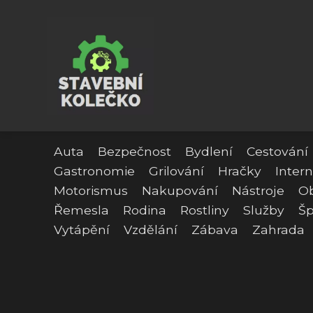
Auta
Bezpečnost
Bydlení
Cestování
Gastronomie
Grilování
Hračky
Intern
Motorismus
Nakupování
Nástroje
O
Řemesla
Rodina
Rostliny
Služby
Šp
Vytápění
Vzdělání
Zábava
Zahrada