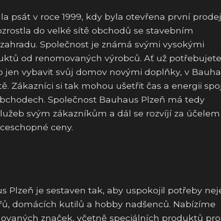
la psát v roce 1999, kdy byla otevřena první prode
rozrostla do velké sítě obchodů se stavebním
 zahradu. Společnost je známá svými vysokými
duktů od renomovaných výrobců. Ať už potřebujet
bo jen vybavit svůj domov novými doplňky, v Bauh
 Zákazníci si tak mohou ušetřit čas a energii sp
 obchodech. Společnost Bauhaus Plzeň má tedy
 služeb svým zákazníkům a dál se rozvíjí za účelem
nceschopné ceny.
s Plzeň je sestaven tak, aby uspokojil potřeby nej
kářů, domácích kutilů a hobby nadšenců. Nabízíme
movaných značek, včetně speciálních produktů pro