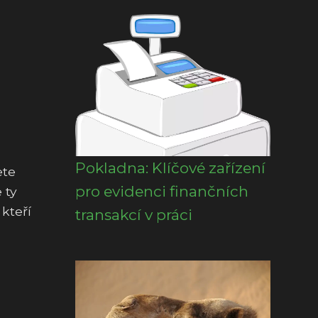
Pokladna: Klíčové zařízení
ete
pro evidenci finančních
 ty
kteří
transakcí v práci