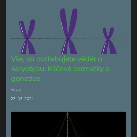
Vše, co potřebujete vědět o
karyotypu: Klíčové poznatky o
genetice
věda
23. 03. 2024