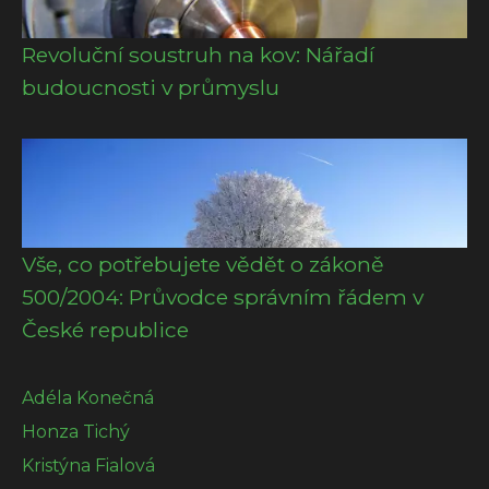
Revoluční soustruh na kov: Nářadí
budoucnosti v průmyslu
Vše, co potřebujete vědět o zákoně
500/2004: Průvodce správním řádem v
České republice
Adéla Konečná
Honza Tichý
Kristýna Fialová