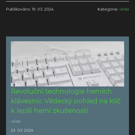
Publikováno: 19. 03. 2024
Kategorie:
věda
Revoluční technologie herních
klávesnic: Vědecký pohled na klíč
k lepší herní zkušenosti
věda
23. 03. 2024