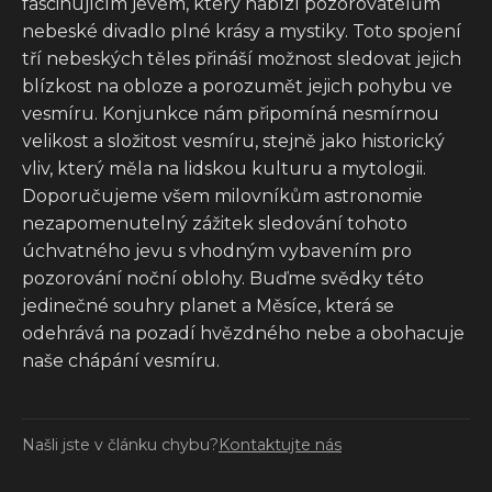
fascinujícím jevem, který nabízí pozorovatelům
nebeské divadlo plné krásy a mystiky. Toto spojení
tří nebeských těles přináší možnost sledovat jejich
blízkost na obloze a porozumět jejich pohybu ve
vesmíru. Konjunkce nám připomíná nesmírnou
velikost a složitost vesmíru, stejně jako historický
vliv, který měla na lidskou kulturu a mytologii.
Doporučujeme všem milovníkům astronomie
nezapomenutelný zážitek sledování tohoto
úchvatného jevu s vhodným vybavením pro
pozorování noční oblohy. Buďme svědky této
jedinečné souhry planet a Měsíce, která se
odehrává na pozadí hvězdného nebe a obohacuje
naše chápání vesmíru.
Našli jste v článku chybu?
Kontaktujte nás