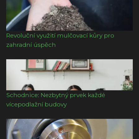
Revoluční využití mulčovací kůry pro
zahradní úspěch
Schodnice: Nezbytný prvek každé
vícepodlažní budovy