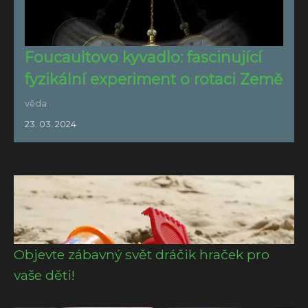
Foucaultovo kyvadlo: fascinující
fyzikální experiment o rotaci Země
věda
23. 03. 2024
Objevte zábavný svět dráčik hraček pro
vaše děti!