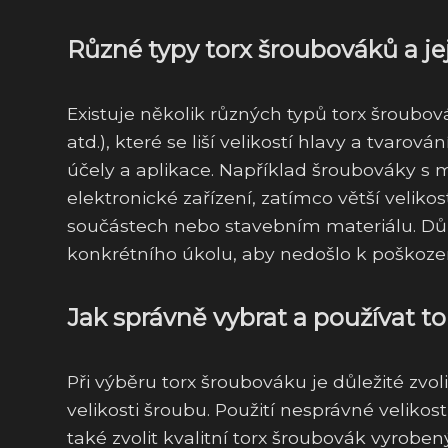
Různé typy torx šroubováků a jej
Existuje několik různých typů torx šroubo
atd.), které se liší velikostí hlavy a tvaro
účely a aplikace. Například šroubováky s 
elektronické zařízení, zatímco větší veliko
součástech nebo stavebním materiálu. Důle
konkrétního úkolu, aby nedošlo k poškoze
Jak správně vybrat a používat to
Při výběru torx šroubováku je důležité zvo
velikosti šroubu. Použití nesprávné velikos
také zvolit kvalitní torx šroubovák vyrobe