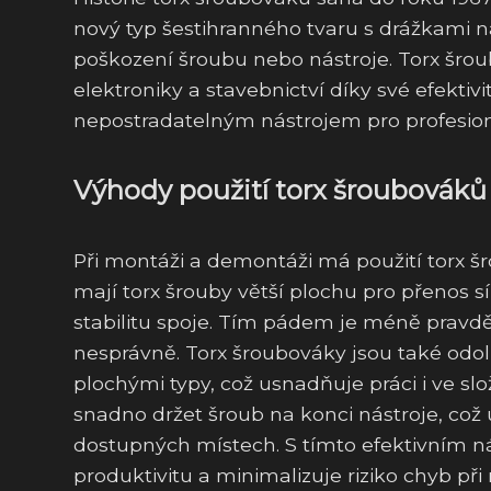
nový typ šestihranného tvaru s drážkami na 
poškození šroubu nebo nástroje. Torx šrou
elektroniky a stavebnictví díky své efektiv
nepostradatelným nástrojem pro profesioná
Výhody použití torx šroubováků
Při montáži a demontáži má použití torx 
mají torx šrouby větší plochu pro přenos s
stabilitu spoje. Tím pádem je méně pravd
nesprávně. Torx šroubováky jsou také odol
plochými typy, což usnadňuje práci i ve sl
snadno držet šroub na konci nástroje, což
dostupných místech. S tímto efektivním nás
produktivitu a minimalizuje riziko chyb při