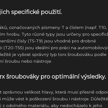
ich specifické použití.
váků, označovaných písmeny T a číslem (např. T10,
váním hrobu. Tyto různé typy jsou určeny pro specifi
menšími čísly (T5-T9) jsou vhodné pro drobné
sti (T20-T55) jsou ideální pro práci na automobilov
žité je vybrat správný typ torx šroubováku podle
ní šroubu nebo nástroje.
rx šroubováky pro optimální výsledky.
lit správnou velikost hlavy, která musí přesně odpo
ti může vést k poškození šroubu i nástroje. Důležité
ný z odolného materiálu, aby nedocházelo k jeho