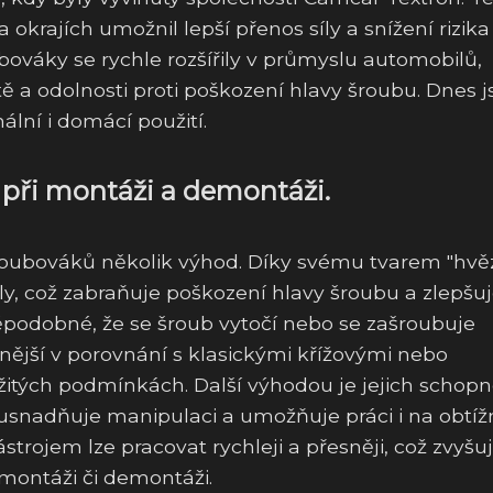
okrajích umožnil lepší přenos síly a snížení rizika
bováky se rychle rozšířily v průmyslu automobilů,
itě a odolnosti proti poškození hlavy šroubu. Dnes 
lní i domácí použití.
 při montáži a demontáži.
šroubováků několik výhod. Díky svému tvarem "hvě
íly, což zabraňuje poškození hlavy šroubu a zlepšu
ěpodobné, že se šroub vytočí nebo se zašroubuje
nější v porovnání s klasickými křížovými nebo
ožitých podmínkách. Další výhodou je jejich schopn
 usnadňuje manipulaci a umožňuje práci i na obtíž
trojem lze pracovat rychleji a přesněji, což zvyšu
 montáži či demontáži.