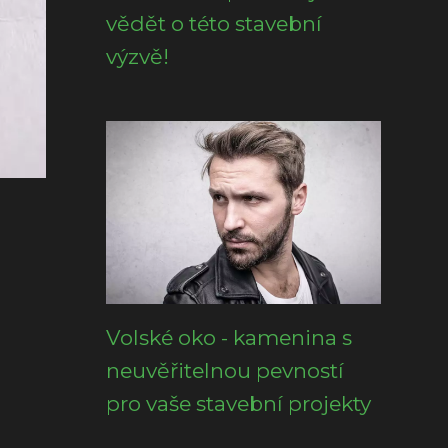
vědět o této stavební
výzvě!
Volské oko - kamenina s
neuvěřitelnou pevností
pro vaše stavební projekty