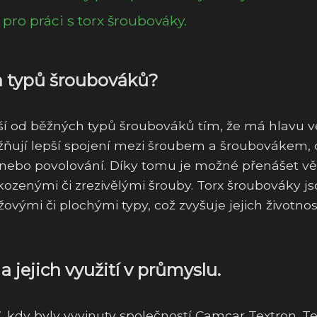
pro práci s torx šroubováky.
ých typů šroubováků?
liší od běžných typů šroubováků tím, že má hlavu v
žňují lepší spojení mezi šroubem a šroubovákem, 
í nebo povolování. Díky tomu je možné přenášet vě
kozenými či zrezivělými šrouby. Torx šroubováky j
žovými či plochými typy, což zvyšuje jejich životnos
a jejich využití v průmyslu.
, kdy byly vyvinuty společností Camcar Textron. T