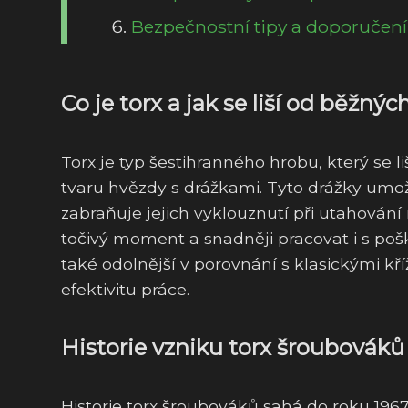
Bezpečnostní tipy a doporučení 
Co je torx a jak se liší od běžn
Torx je typ šestihranného hrobu, který se 
tvaru hvězdy s drážkami. Tyto drážky umo
zabraňuje jejich vyklouznutí při utahován
točivý moment a snadněji pracovat i s poš
také odolnější v porovnání s klasickými kří
efektivitu práce.
Historie vzniku torx šroubováků 
Historie torx šroubováků sahá do roku 1967