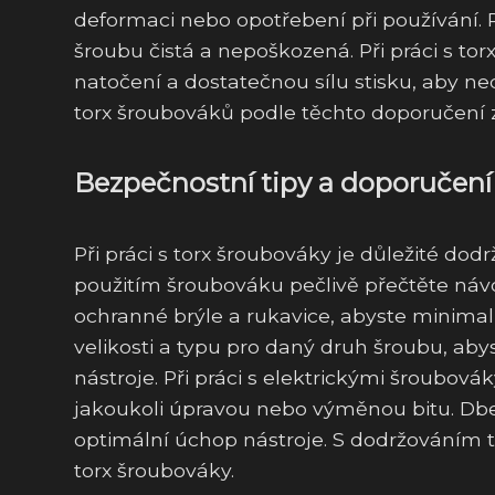
deformaci nebo opotřebení při používání. P
šroubu čistá a nepoškozená. Při práci s t
natočení a dostatečnou sílu stisku, aby n
torx šroubováků podle těchto doporučení z
Bezpečnostní tipy a doporučení 
Při práci s torx šroubováky je důležité dod
použitím šroubováku pečlivě přečtěte náv
ochranné brýle a rukavice, abyste minimaliz
velikosti a typu pro daný druh šroubu, ab
nástroje. Při práci s elektrickými šroubov
jakoukoli úpravou nebo výměnou bitu. Dbej
optimální úchop nástroje. S dodržováním tě
torx šroubováky.