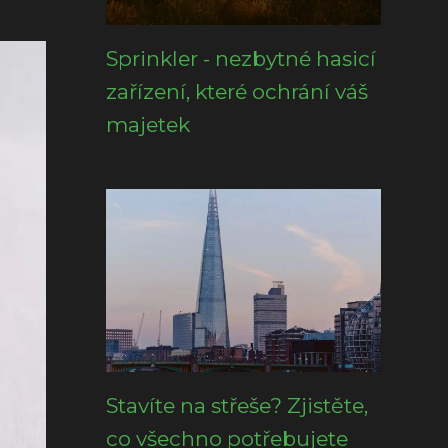
Sprinkler - nezbytné hasicí
zařízení, které ochrání váš
majetek
Stavíte na střeše? Zjistěte,
co všechno potřebujete