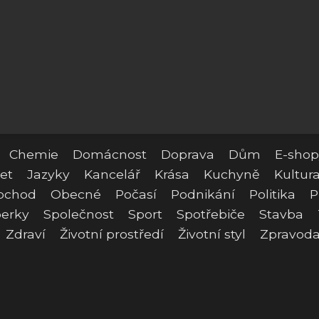
Chemie
Domácnost
Doprava
Dům
E-shop
et
Jazyky
Kancelář
Krása
Kuchyně
Kultur
bchod
Obecné
Počasí
Podnikání
Politika
P
erky
Společnost
Sport
Spotřebiče
Stavba
Zdraví
Životní prostředí
Životní styl
Zpravoda