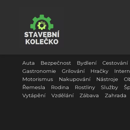
Auta
Bezpečnost
Bydlení
Cestování
Gastronomie
Grilování
Hračky
Intern
Motorismus
Nakupování
Nástroje
O
Řemesla
Rodina
Rostliny
Služby
Šp
Vytápění
Vzdělání
Zábava
Zahrada