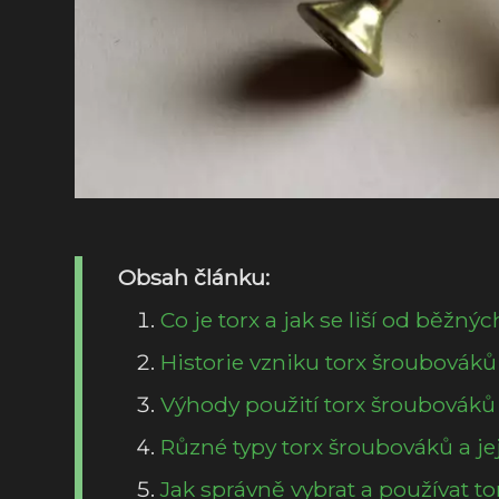
Obsah článku:
Co je torx a jak se liší od běžn
Historie vzniku torx šroubováků 
Výhody použití torx šroubováků
Různé typy torx šroubováků a jej
Jak správně vybrat a používat t