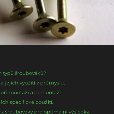
ých typů šroubováků?
a jejich využití v průmyslu.
 při montáži a demontáži.
ich specifické použití.
orx šroubováky pro optimální výsledky.