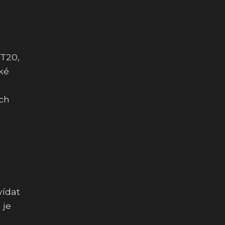
 T20,
cké
ých
vídat
 je