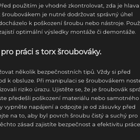
řed použitím je vhodné zkontrolovat, zda je hlava
orx šroubovákem je nutné dodržovat správný úhel
edocházelo k poškození šroubu nebo nástroje. Použ
ajistí optimální výsledky montáže či demontáže.
pro práci s torx šroubováky.
ržovat několik bezpečnostních tipů. Vždy si před
od k obsluze. Při manipulaci se šroubovákem nost
ovali riziko úrazu. Ujistěte se, že je šroubovák sp
yste předešli poškození materiálu nebo samotného
áky vypněte napájení a odpojte je od zásuvky před
te na to, aby byl povrch šroubu čistý a suchý pro
chto zásad zajistíte bezpečnost a efektivitu práce