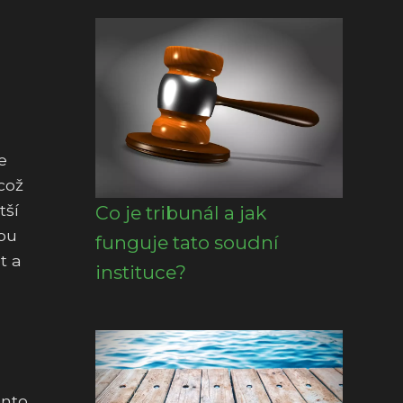
e
což
tší
Co je tribunál a jak
sou
funguje tato soudní
t a
instituce?
ento