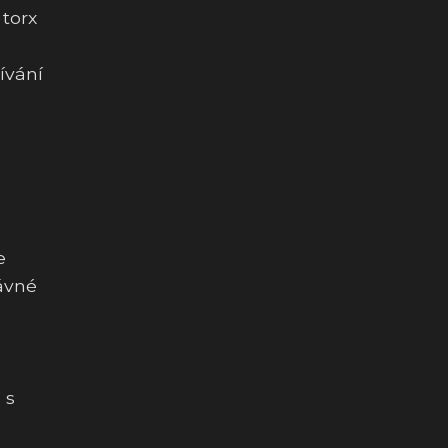
 torx
ívání
e
rávné
 s