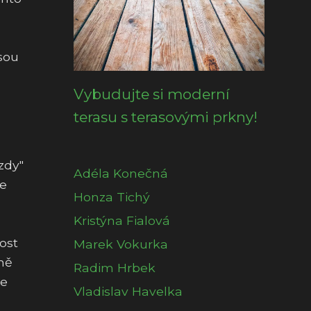
jsou
Vybudujte si moderní
terasu s terasovými prkny!
zdy"
Adéla Konečná
je
Honza Tichý
Kristýna Fialová
ost
Marek Vokurka
ně
Radim Hrbek
je
Vladislav Havelka