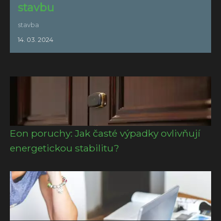
stavbu
stavba
14. 03. 2024
Eon poruchy: Jak časté výpadky ovlivňují
energetickou stabilitu?