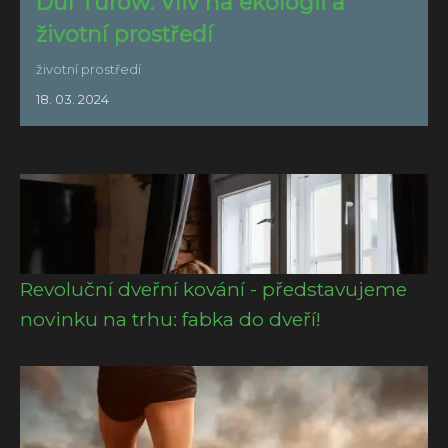
Důl Turow: Vliv na ekologii a
životní prostředí
životní prostředí
18. 03. 2024
Revoluční dveřní kování - představujeme
novinku na trhu: fabka do dveří!