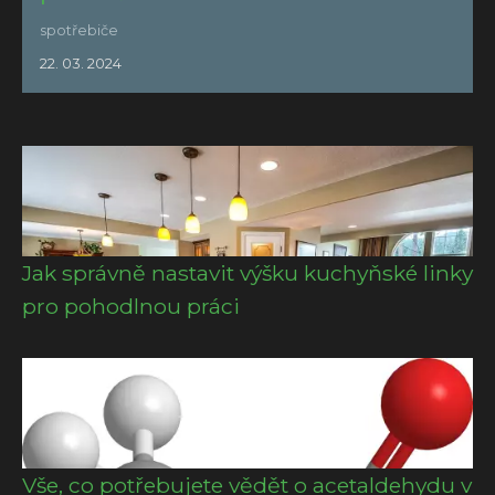
spotřebiče
22. 03. 2024
Jak správně nastavit výšku kuchyňské linky
pro pohodlnou práci
Vše, co potřebujete vědět o acetaldehydu v