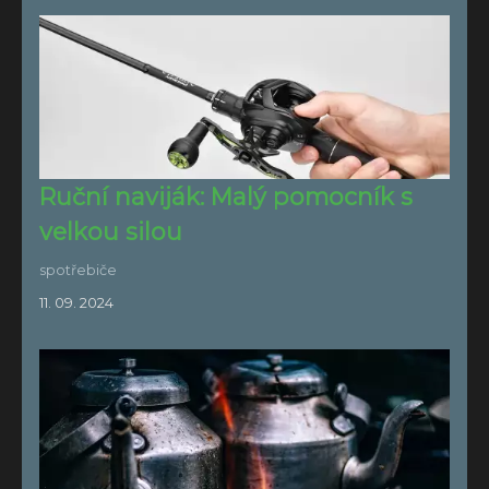
Ruční naviják: Malý pomocník s
velkou silou
spotřebiče
11. 09. 2024