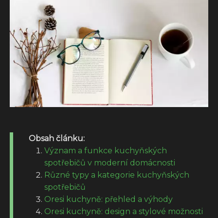
Obsah článku:
Význam a funkce kuchyňských
spotřebičů v moderní domácnosti
Různé typy a kategorie kuchyňských
spotřebičů
Oresi kuchyně: přehled a výhody
Oresi kuchyně: design a stylové možnosti