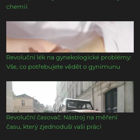
chemii
Revoluční lék na gynekologické problémy:
Vše, co potřebujete vědět o gynimunu
Revoluční časovač: Nástroj na měření
času, který zjednoduší vaši práci