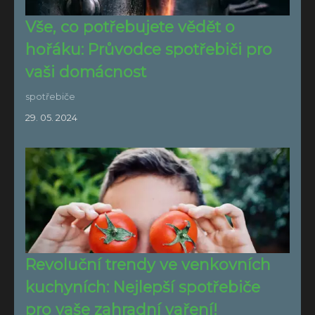
Vše, co potřebujete vědět o
hořáku: Průvodce spotřebiči pro
vaši domácnost
spotřebiče
29. 05. 2024
Revoluční trendy ve venkovních
kuchyních: Nejlepší spotřebiče
pro vaše zahradní vaření!