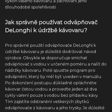
výkon vašeho kávovaru a zachování jeho
dlouhodobé spolehlivosti.
Jak správně používat odvápňovač
DeLonghi k údržbě kávovaru?
Pro správné použití odvápňovače DeLonghi k
údržbě kávovaru je důležité dodržovat návod
výrobce. Obvykle se doporučuje smíchat
odvápňovač s vodou v určeném poměru a nalít do
nádržky kávovaru. Poté spusťte program pro
odvápnění, který by měl být uveden v manuálu.
Po dokončení postupu důkladně opláchněte
kávovar čistou vodou a proveďte jeden až dva
cykly vaření pouze s vodou bez přídavku kávy.
Tím zajistíte odstranění veškerých zbytků
odvápňovače z kávovaru a jeho trysky. Je důležité