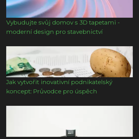
Vybudujte svůj domov s 3D tapetami -
moderní design pro stavebnictví
Jak vytvořit inovativní podnikatelský
koncept: Průvodce pro úspěch