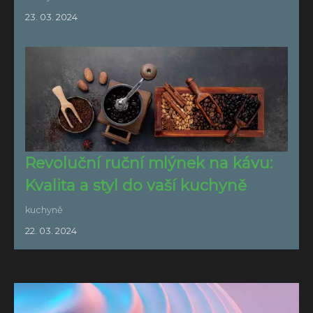
23. 03. 2024
Revoluční ruční mlýnek na kávu:
Kvalita a styl do vaší kuchyně
kuchyně
22. 03. 2024