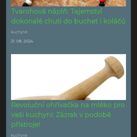
Tvarohová náplň: Tajemství
dokonalé chuti do buchet i koláčů
kuchyně
21. 08. 2024
Revoluční ohřívačka na mléko pro
vaši kuchyni: Zázrak v podobě
přístroje!
kuchyně