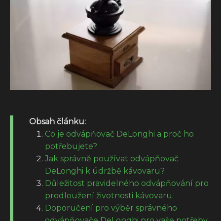
Obsah článku:
Co je odvápňovač DeLonghi a proč ho
potřebujete?
Jak správně používat odvápňovač
DeLonghi k údržbě kávovaru?
Důležitost pravidelného odvápňování pro
prodloužení životnosti kávovaru.
Doporučení pro výběr správného
odvápňovače DeLonghi pro vaše potřeby.