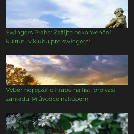
Swingers Praha: Zažijte nekonvenční
kulturu v klubu pro swingers!
Výběr nejlepšího hrabě na listí pro vaši
zahradu: Průvodce nákupem