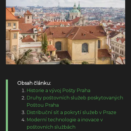
Obsah článku:
Historie a vývoj Pošty Praha
Druhy poštovních služeb poskytovaných
Poštou Praha
Distribuční síť a pokrytí služeb v Praze
Moderní technologie a inovace v
poštovních službách