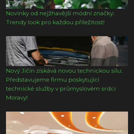
Novinky od nejžhavější módní značky:
Trendy look pro každou příležitost!
Nový Jičín získává novou technickou sílu:
Představujeme firmu poskytující
technické služby v průmyslovém srdci
Moravy!