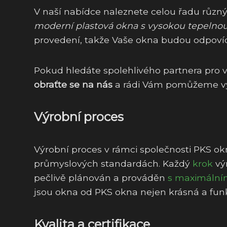
V naší nabídce naleznete celou řadu různ
moderní plastová okna s vysokou tepelnou 
provedení, takže Vaše okna budou odpov
Pokud hledáte spolehlivého partnera pro 
obraťte se na nás
a rádi Vám pomůžeme vybr
Výrobní proces
Výrobní proces v rámci společnosti PKS ok
průmyslových standardách. Každý
krok
výr
pečlivě plánován a prováděn
s maximáln
jsou okna od PKS okna nejen krásná a funk
Kvalita a certifikace