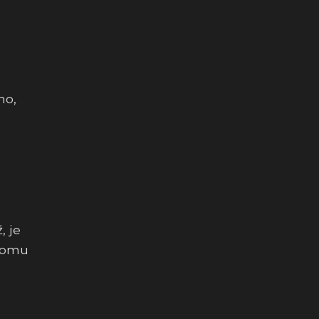
no,
, je
 tomu