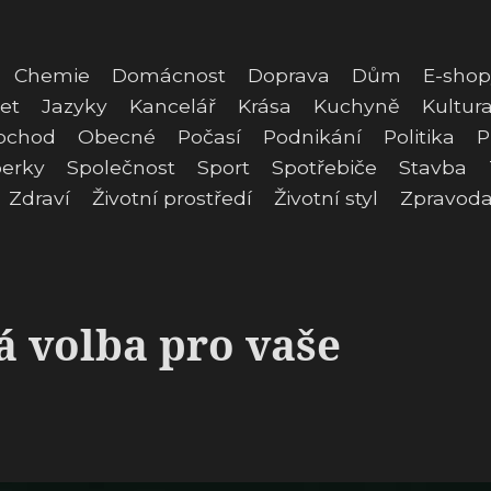
Chemie
Domácnost
Doprava
Dům
E-shop
et
Jazyky
Kancelář
Krása
Kuchyně
Kultur
bchod
Obecné
Počasí
Podnikání
Politika
P
erky
Společnost
Sport
Spotřebiče
Stavba
Zdraví
Životní prostředí
Životní styl
Zpravoda
á volba pro vaše