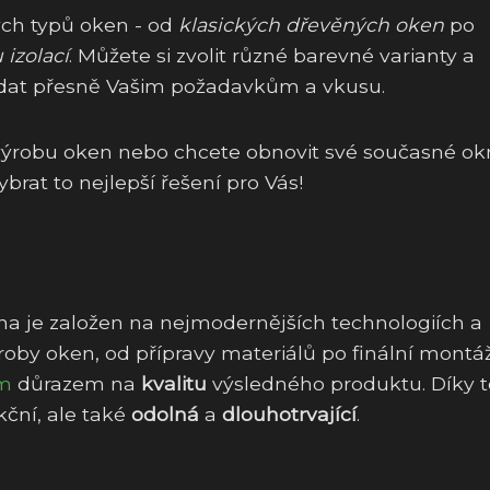
ých typů oken - od
klasických dřevěných oken
po
izolací
. Můžete si zvolit různé barevné varianty a
ídat přesně Vašim požadavkům a vkusu.
výrobu oken nebo chcete obnovit své současné ok
at to nejlepší řešení pro Vás!
na je založen na nejmodernějších technologiích a
oby oken, od přípravy materiálů po finální montáž
ím
důrazem na
kvalitu
výsledného produktu. Díky
ční, ale také
odolná
a
dlouhotrvající
.