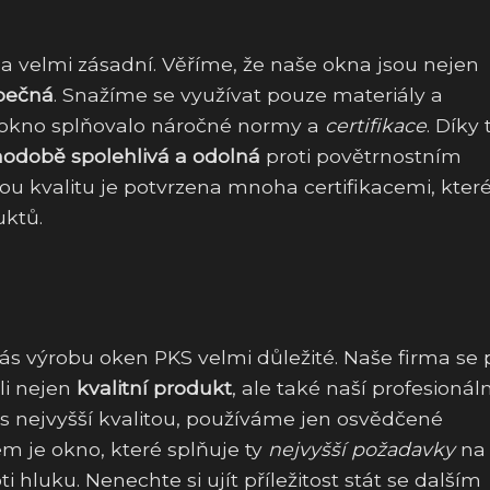
kna velmi zásadní. Věříme, že naše okna jsou nejen
pečná
. Snažíme se využívat pouze materiály a
é okno splňovalo náročné normy a
certifikace
. Díky
odobě spolehlivá a odolná
proti povětrnostním
u kvalitu je potvrzena mnoha certifikacemi, kter
uktů.
ás výrobu oken PKS velmi důležité. Naše firma se 
li nejen
kvalitní produkt
, ale také naší profesionáln
 s nejvyšší kvalitou, používáme jen osvědčené
m je okno, které splňuje ty
nejvyšší požadavky
na
 hluku. Nenechte si ujít příležitost stát se dalším