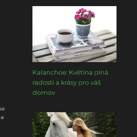
Kalanchoe: Květina plná
radosti a krásy pro váš
domov
se
na