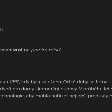
ti
polehlivost
na
prvním místě
.
roku
1992
, kdy byla založena. Od té doby se firma
a dveří pro domy i komerční budovy. V průběhu let 
technologie, aby mohla nabízet nejlepší produkty 