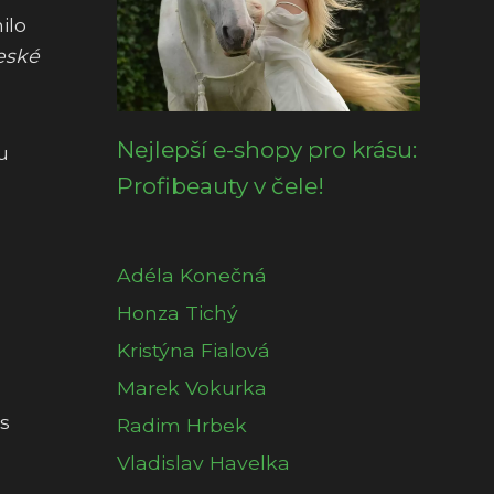
ilo
eské
Nejlepší e-shopy pro krásu:
u
Profibeauty v čele!
Adéla Konečná
Honza Tichý
Kristýna Fialová
Marek Vokurka
s
Radim Hrbek
Vladislav Havelka