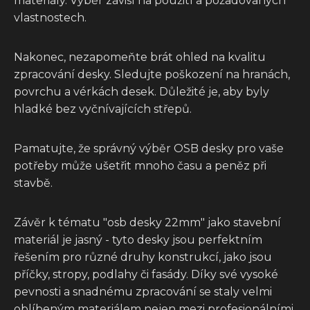
materiály. Výběr závisí na použití a požadovaných
vlastnostech.
Nakonec, nezapomeňte brát ohled na kvalitu
zpracování desky. Sledujte poškození na hranách,
povrchu a vérkách desek. Důležité je, aby byly
hladké bez vyčnívajících střepů.
Pamatujte, že správný výběr OSB desky pro vaše
potřeby může ušetřit mnoho času a peněz při
stavbě.
Závěr k tématu "osb desky 22mm" jako stavební
materiál je jasný - tyto desky jsou perfektním
řešením pro různé druhy konstrukcí, jako jsou
příčky, stropy, podlahy či fasády. Díky své vysoké
pevnosti a snadnému zpracování se staly velmi
oblíbeným materiálem nejen mezi profesionálními