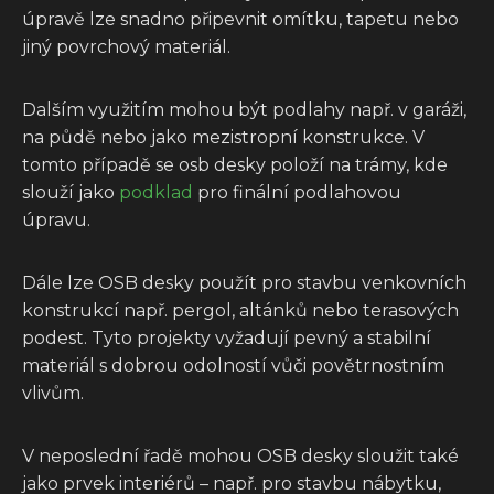
úpravě lze snadno připevnit omítku, tapetu nebo
jiný povrchový materiál.
Dalším využitím mohou být podlahy např. v garáži,
na půdě nebo jako mezistropní konstrukce. V
tomto případě se osb desky položí na trámy, kde
slouží jako
podklad
pro finální podlahovou
úpravu.
Dále lze OSB desky použít pro stavbu venkovních
konstrukcí např. pergol, altánků nebo terasových
podest. Tyto projekty vyžadují pevný a stabilní
materiál s dobrou odolností vůči povětrnostním
vlivům.
V neposlední řadě mohou OSB desky sloužit také
jako prvek interiérů – např. pro stavbu nábytku,