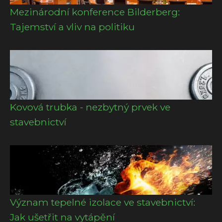
Mezinárodní konference Bilderberg:
Tajemství a vliv na politiku
Kovová trubka - nezbytný prvek ve
stavebnictví
Význam tepelné izolace ve stavebnictví:
Jak ušetřit na vytápění