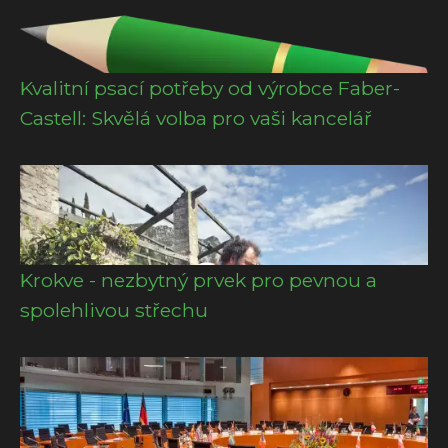
Kvalitní psací potřeby od výrobce Faber-
Castell: Skvělá volba pro vaši kancelář
Krokve - nezbytný prvek pro pevnou a
spolehlivou střechu