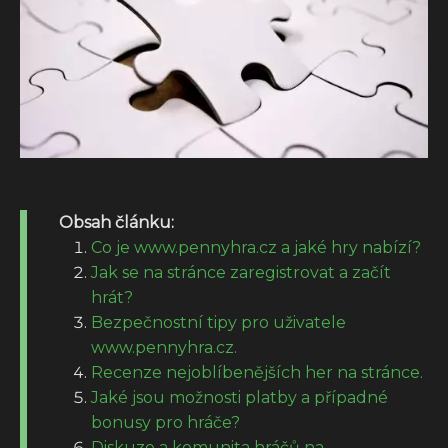
Obsah článku:
Co je www.pennyhra.cz a jaké hry nabízí?
Jak se na stránce zaregistrovat a začít
hrát?
Bezpečnostní tipy pro uživatele
www.pennyhra.cz.
Recenze nejoblíbenějších her na stránce.
Jaké jsou možnosti platby a případné
bonusy pro hráče?
Diskuze a komunita hráčů na