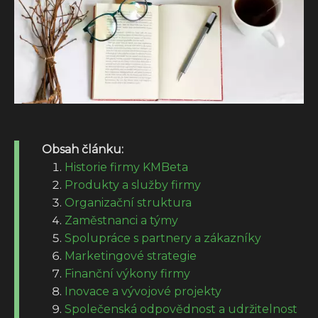
Obsah článku:
Historie firmy KMBeta
Produkty a služby firmy
Organizační struktura
Zaměstnanci a týmy
Spolupráce s partnery a zákazníky
Marketingové strategie
Finanční výkony firmy
Inovace a vývojové projekty
Společenská odpovědnost a udržitelnost