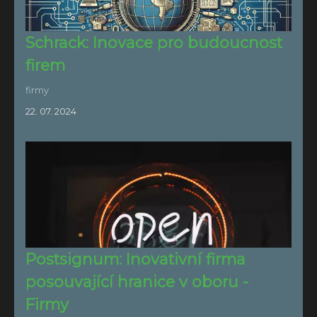
Schrack: Inovace pro budoucnost
firem
firmy
22. 07. 2024
Postsignum: Inovativní firma
posouvající hranice v oboru -
Firmy