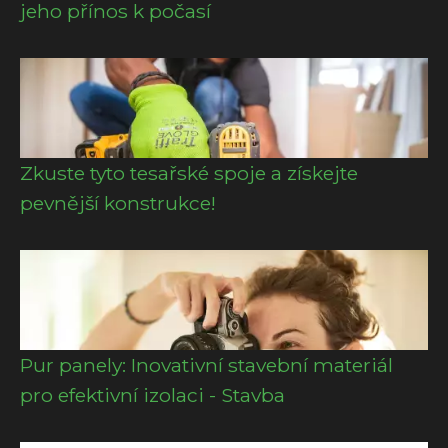
jeho přínos k počasí
Zkuste tyto tesařské spoje a získejte
pevnější konstrukce!
Pur panely: Inovativní stavební materiál
pro efektivní izolaci - Stavba