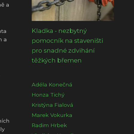
ně a
Kladka - nezbytný
nta
h a
pomocník na staveništi
pro snadné zdvihání
těžkých břemen
k
Adéla Konečná
Honza Tichý
Kristýna Fialová
Marek Vokurka
ních
Radim Hrbek
ly