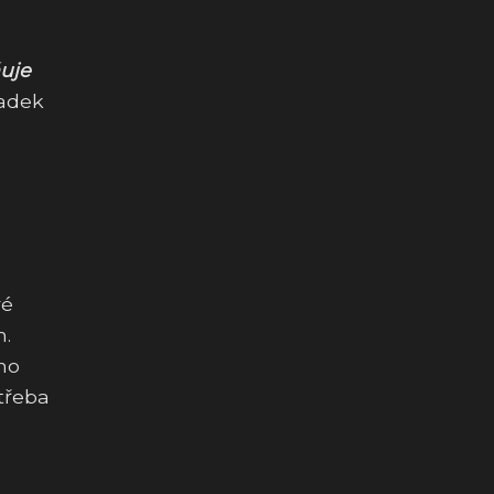
uje
ladek
ré
h.
no
třeba