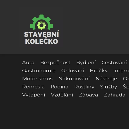
Auta
Bezpečnost
Bydlení
Cestování
Gastronomie
Grilování
Hračky
Intern
Motorismus
Nakupování
Nástroje
O
Řemesla
Rodina
Rostliny
Služby
Šp
Vytápění
Vzdělání
Zábava
Zahrada