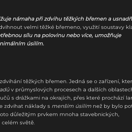
ižuje námaha při zdvihu těžkých břemen a usnadň
a zdvihnout velmi těžké břemeno, využití soustavy k
otřebnou sílu na polovinu nebo více, umožňuje
nimálním úsilím.
 zdvihání těžkých břemen. Jedná se o zařízení, kte
ladů
v průmyslových procesech a dalších oblastec
učů s drážkami na okrajích, přes které prochází la
e zdvihat náklady s
menším úsilím
než by bylo po
 proto důležitým prvkem mnoha stavebnických,
 celém světě.