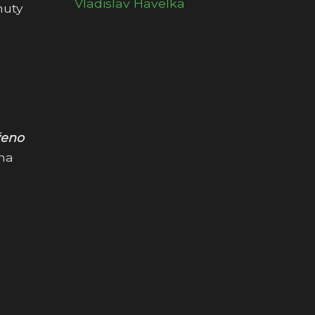
Vladislav Havelka
nuty
ženo
 na