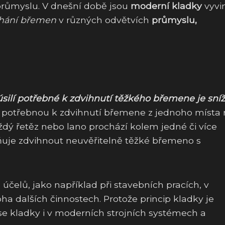
 průmyslu. V dnešní době jsou
moderní kladky
vyvi
vihání břemen
v různých odvětvích
průmyslu,
úsilí potřebné k zdvihnutí těžkého břemene je sní
u potřebnou k zdvihnutí břemene z jednoho místa
Každý řetěz nebo lano prochází kolem jedné či více
žňuje zdvihnout neuvěřitelně těžké břemeno s
čelů, jako například při stavebních pracích, v
a dalších činnostech. Protože princip kladky je
 se kladky i v moderních strojních systémech a