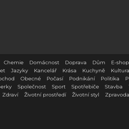
Chemie
Domácnost
Doprava
Dům
E-shop
et
Jazyky
Kancelář
Krása
Kuchyně
Kultur
bchod
Obecné
Počasí
Podnikání
Politika
P
erky
Společnost
Sport
Spotřebiče
Stavba
Zdraví
Životní prostředí
Životní styl
Zpravoda