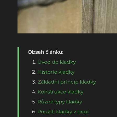
Obsah článku:
Úvod do kladky
Historie kladky
Základní princip kladky
Konstrukce kladky
Různé typy kladky
Použití kladky v praxi