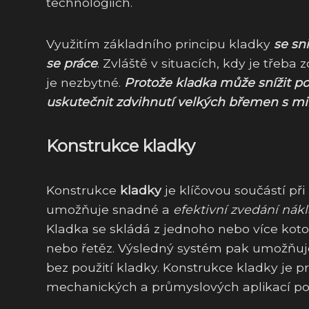
technologiích.
Využitím základního principu kladky
se sn
se práce
. Zvláště v situacích, kdy je třeb
je nezbytné.
Protože kladka může snížit p
uskutečnit zdvihnutí velkých břemen s mi
Konstrukce kladky
Konstrukce
kladky
je klíčovou součástí při
umožňuje snadné a
efektivní zvedání nák
Kladka se skládá z jednoho nebo více koto
nebo řetěz. Výsledný systém pak umožňuj
bez použití kladky. Konstrukce kladky je
mechanických a průmyslových aplikací po