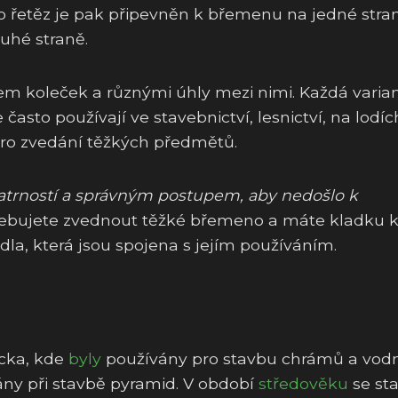
o řetěz je pak připevněn k břemenu na jedné stra
uhé straně.
em koleček a různými úhly mezi nimi. Každá varia
 často používají ve stavebnictví, lesnictví, na lodíc
ro zvedání těžkých předmětů.
patrností a správným postupem, aby nedošlo k
ebujete zvednout těžké břemeno a máte kladku 
dla, která jsou spojena s jejím používáním.
ecka, kde
byly
používány pro stavbu chrámů a vod
ány při stavbě pyramid. V období
středověku
se sta