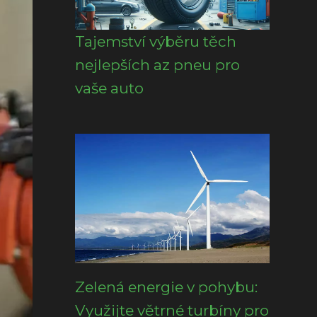
Tajemství výběru těch
nejlepších az pneu pro
vaše auto
Zelená energie v pohybu:
Využijte větrné turbíny pro