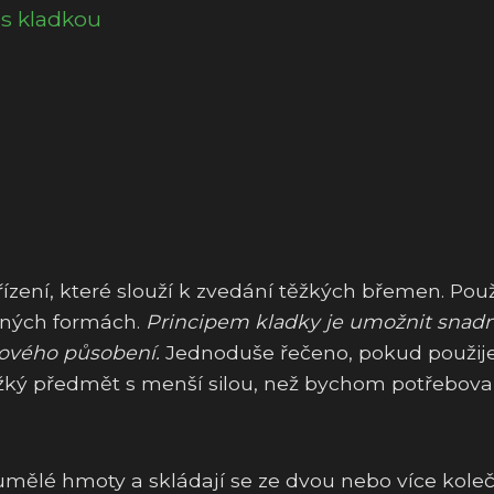
 s kladkou
ízení, které slouží k zvedání těžkých břemen. Pou
ůzných formách.
Principem kladky je umožnit snadn
ového působení.
Jednoduše řečeno, pokud použi
ký předmět s menší silou, než bychom potřeboval
umělé hmoty a skládají se ze dvou nebo více koleč