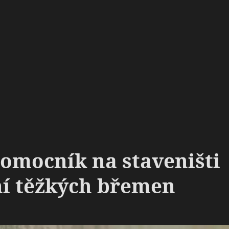
pomocník na staveništi
ní těžkých břemen