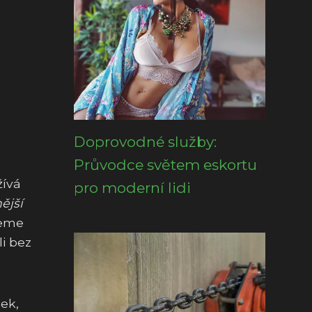
Doprovodné služby:
Průvodce světem eskortu
žívá
pro moderní lidi
ější
jeme
i bez
ek,