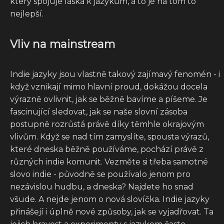
který spojuje láska k jazykům, a to je na tom to
nejlepší.
Vliv na mainstream
Indie jazyky jsou vlastně takový zajímavý fenomén - i
když vznikají mimo hlavní proud, dokážou docela
výrazně ovlivnit, jak se běžně bavíme a píšeme. Je
fascinující sledovat, jak se naše slovní zásoba
postupně rozrůstá právě díky těmhle okrajovým
vlivům. Když se nad tím zamyslíte, spousta výrazů,
které dneska běžně používáme, pochází právě z
různých indie komunit. Vezměte si třeba samotné
slovo indie - původně se používalo jenom pro
nezávislou hudbu, a dneska? Najdete ho snad
všude. A nejde jenom o nová slovíčka. Indie jazyky
přinášejí i úplně nové způsoby, jak se vyjadřovat. Ta