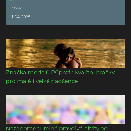
jazyky
11. 04. 2025
Značka modelů RCprofi: Kvalitní hračky
pro malé i velké nadšence
Nezapomenutelné pravdivé citáty od