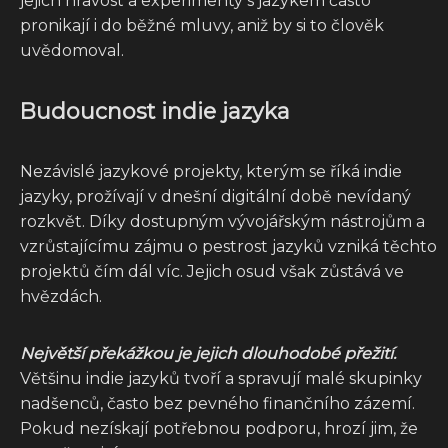
jejich hravost a experimenty s jazykem často
pronikají i do běžné mluvy, aniž by si to člověk
uvědomoval.
Budoucnost indie jazyka
Nezávislé jazykové projekty, kterým se říká indie
jazyky, prožívají v dnešní digitální době nevídaný
rozkvět. Díky dostupným vývojářským nástrojům a
vzrůstajícímu zájmu o pestrost jazyků vzniká těchto
projektů čím dál víc. Jejich osud však zůstává ve
hvězdách.
Největší překážkou je jejich dlouhodobé přežití.
Většinu indie jazyků tvoří a spravují malé skupinky
nadšenců, často bez pevného finančního zázemí.
Pokud nezískají potřebnou podporu, hrozí jim, že