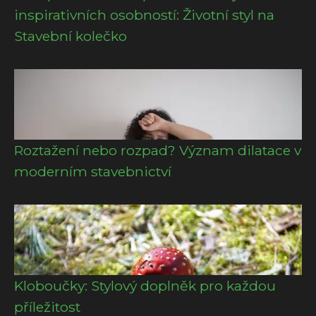
inspirativních osobností: Životní styl na
Stavební kolečko
Roztažení nebo rozpad? Význam dilatace v
moderním stavebnictví
Kloboučky: Stylový doplněk pro každou
příležitost