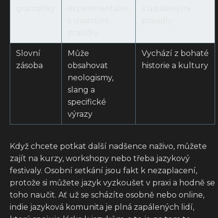
gramatiky
experimentální,
s ustálenými
s vlastními
pravidly
pravidly
Slovní
Může
Vychází z bohaté
zásoba
obsahovat
historie a kultury
neologismy,
slang a
specifické
výrazy
Když chcete potkat další nadšence naživo, můžete
zajít na kurzy, workshopy nebo třeba jazykový
festivaly. Osobní setkání jsou fakt k nezaplacení,
protože si můžete jazyk vyzkoušet v praxi a hodně se
toho naučit. Ať už se scházíte osobně nebo online,
indie jazyková komunita je plná zapálených lidí,