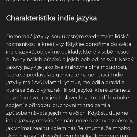
Charakteristika indie jazyka
Domorodé jazyky jsou úžasným svědectvím lidské
rozmanitosti a kreativity. Když se ponoříme do světa
indie jazyků, objevíme poklady, které v sobě nesou
příběhy našich předků a jejich pohled na svět. Každý
takový jazyk je jako živá knihovna plná moudrosti,
která se předávala z generace na generaci. Indie
jazyky mají svůj vlastní rytmus, melodii a pravidla,
která se často výrazně liší od jazyků, které známe z
běžného života. V jejich slovech se zrcadlí hluboké
spojení s přírodou, duchovními tradicemi a
způsobem života jejich mluvčích. Když studujeme
indie jazyky, otevírají se nám nové obzory a způsoby,
jak vnímat realitu kolem nás. Je smutné, že mnoho
těchto jazyků dnes čelí vymření kvůli modernímu