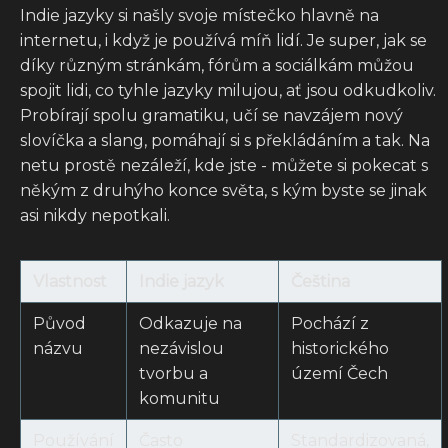
Indie jazyky si našly svoje místečko hlavně na
internetu, i když je používá míň lidí. Je super, jak se
díky různým stránkám, fórům a sociálkám můžou
spojit lidi, co tyhle jazyky milujou, ať jsou odkudkoliv.
Probírají spolu gramatiku, učí se navzájem nový
slovíčka a slang, pomáhají si s překládáním a tak. Na
netu prostě nezáleží, kde jste - můžete si pokecat s
někým z druhýho konce světa, s kým byste se jinak
asi nikdy nepotkali.
Vlastnost
Indie jazyk
Čeština
Původ
Odkazuje na
Pochází z
názvu
nezávislou
historického
tvorbu a
území Čech
komunitu
Používání
Často
Standardizovaná,