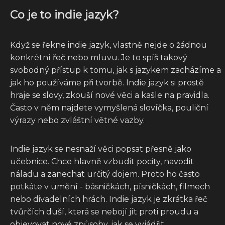
Co je to indie jazyk?
Když se řekne indie jazyk, vlastně nejde o žádnou
konkrétní řeč nebo mluvu. Je to spíš takový
svobodný přístup k tomu, jak s jazykem zacházíme a
jak ho používáme při tvorbě. Indie jazyk si prostě
hraje se slovy, zkouší nové věci a kašle na pravidla.
Často v něm najdete vymyšlená slovíčka, pouliční
výrazy nebo zvláštní větné vazby.
Indie jazyk se nesnaží věci popsat přesně jako
učebnice. Chce hlavně vzbudit pocity, navodit
náladu a zanechat určitý dojem. Proto ho často
potkáte v umění - básničkách, písničkách, filmech
nebo divadelních hrách. Indie jazyk je zkrátka řeč
tvůrčích duší, která se nebojí jít proti proudu a
objevovat nové způsoby, jak se vyjádřit.