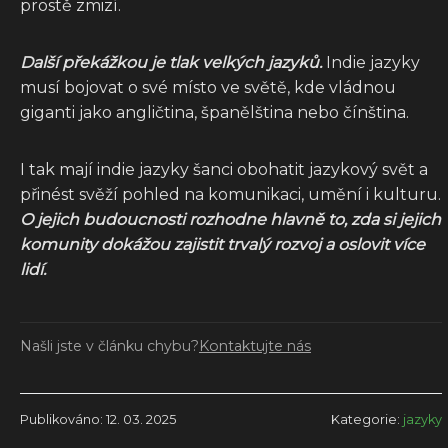
prostě zmizí.
Další překážkou je tlak velkých jazyků.
Indie jazyky
musí bojovat o své místo ve světě, kde vládnou
giganti jako angličtina, španělština nebo čínština.
I tak mají indie jazyky šanci obohatit jazykový svět a
přinést svěží pohled na komunikaci, umění i kulturu.
O jejich budoucnosti rozhodne hlavně to, zda si jejich
komunity dokážou zajistit trvalý rozvoj a oslovit více
lidí.
Našli jste v článku chybu?
Kontaktujte nás
Publikováno: 12. 03. 2025
Kategorie:
jazyky