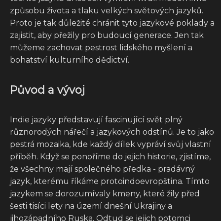
způsobu života a tlaku velkých světových jazyků.
Proto je tak důležité chránit tyto jazykové poklady a
zajistit, aby přežily pro budoucí generace. Jen tak
můžeme zachovat pestrost lidského myšlení a
bohatství kulturního dědictví.
Původ a vývoj
Indie jazyky představují fascinující svět plný
různorodých nářečí a jazykových odstínů. Je to jako
pestrá mozaika, kde každý dílek vypráví svůj vlastní
příběh. Když se ponoříme do jejich historie, zjistíme,
že všechny mají společného předka - pradávný
jazyk, kterému říkáme protoindoevropština. Tímto
jazykem se dorozumívaly kmeny, které žily před
šesti tisíci lety na území dnešní Ukrajiny a
jihozápadního Ruska. Odtud se jejich potomci