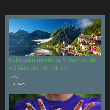
Rakouská němčina: V čem se liší
od klasické němčiny?
jazyky
21. 12. 2025