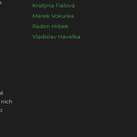
.
Kristýna Fialová
Marek Vokurka
Radim Hrbek
Vladislav Havelka
né
 nich
o