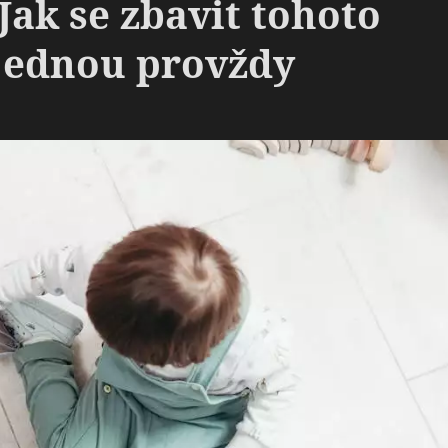
Jak se zbavit tohoto
jednou provždy