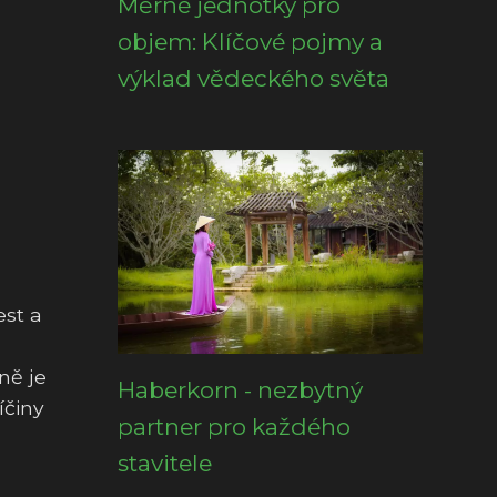
Měrné jednotky pro
objem: Klíčové pojmy a
výklad vědeckého světa
est a
ně je
Haberkorn - nezbytný
íčiny
partner pro každého
stavitele