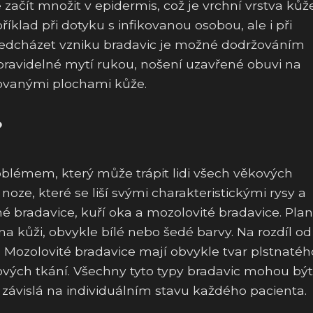
začít množit v epidermis, což je vrchní vrstva kůže
íklad při dotyku s infikovanou osobou, ale i při
Předcházet vzniku bradavic je možné dodržováním
 pravidelné mytí rukou, nošení uzavřené obuvi na
ikovanými plochami kůže.
?
blémem, který může trápit lidi všech věkových
 noze, které se liší svými charakteristickými rysy a
né bradavice, kuří oka a mozolovité bradavice. Pla
na kůži, obvykle bílé nebo šedé barvy. Na rozdíl od
. Mozolovité bradavice mají obvykle tvar plstnatéh
vých tkání. Všechny tyto typy bradavic mohou být
závislá na individuálním stavu každého pacienta.