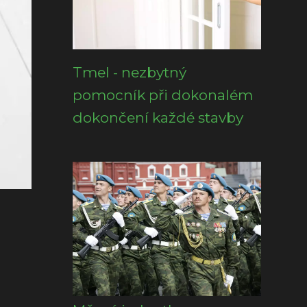
Tmel - nezbytný
pomocník při dokonalém
dokončení každé stavby