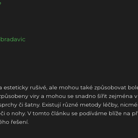
?
bradavic
 esteticky rušivé, ale mohou také způsobovat bol
u způsobeny viry a mohou se snadno šířit zejména v
 sprchy či šatny. Existují různé metody léčby, nicmé
či o nohy. V tomto článku se podíváme blíže na př
ého řešení.