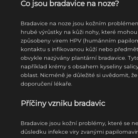
Co jsou bradavice na noze?
Bradavice na noze jsou kožním problémem, 
hrubé výrůstky na kůži nohy, které mohou 
způsobeny virem HPV (humánním papilomavi
kontaktu s infikovanou kůží nebo předměty.
obvykle nazývány plantární bradavice. Ty
například krémy s obsahem kyseliny salic
oblast. Nicméně je důležité si uvědomit, 
doporučení lékaře.
Příčiny vzniku bradavic
Bradavice jsou kožní problémy, které se nej
důsledku infekce viry zvanými papilomavir