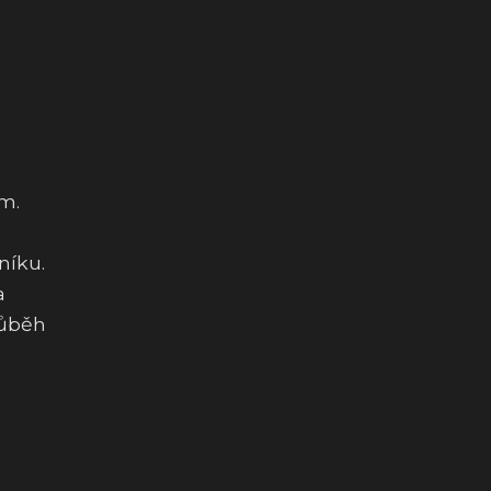
m.
níku.
a
růběh