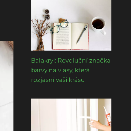
Balakryl: Revoluční značka
barvy na vlasy, která
rozjasní vaši krásu