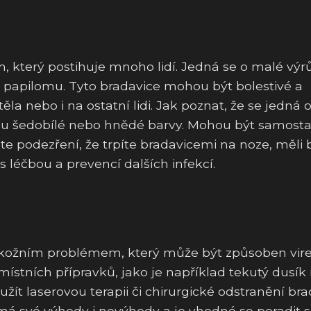
 který postihuje mnoho lidí. Jedná se o malé výr
ho papilomu. Tyto bradavice mohou být bolestivé a
la nebo i na ostatní lidi. Jak poznat, že se jedná 
sou šedobílé nebo hnědé barvy. Mohou být samost
 podezření, že trpíte bradavicemi na noze, měli 
 léčbou a prevencí dalších infekcí.
kožním problémem, který může být způsoben vi
 místních přípravků, jako je například tekutý dusík
užít laserovou terapii či chirurgické odstranění bra
má své výhody i nevýhody a je vhodné se poradit s