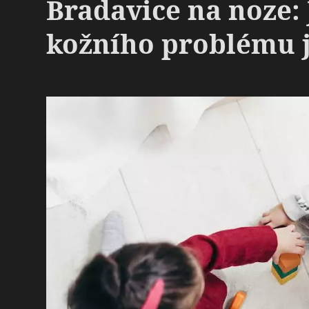
Bradavice na noze: 
kožního problému 