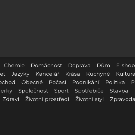
Chemie
Domácnost
Doprava
Dům
E-shop
et
Jazyky
Kancelář
Krása
Kuchyně
Kultur
bchod
Obecné
Počasí
Podnikání
Politika
P
erky
Společnost
Sport
Spotřebiče
Stavba
Zdraví
Životní prostředí
Životní styl
Zpravoda