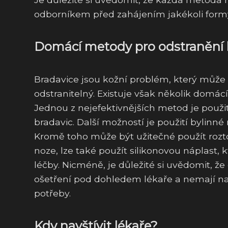
odborníkem před zahájením jakékoli formy
Domácí metody pro odstranění 
Bradavice jsou kožní problém, který může 
odstranitelný. Existuje však několik dom
Jednou z nejefektivnějších metod je použi
bradavic. Další možností je použití bylinn
Kromě toho může být užitečné použít rozto
noze, lze také použít silikonovou náplast, 
léčby. Nicméně, je důležité si uvědomit,
ošetření pod dohledem lékaře a nemají nah
potřeby.
Kdy navštívit lékaře?