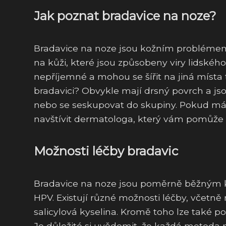
Jak poznat bradavice na noze?
Bradavice na noze jsou kožním problémem,
na kůži, které jsou způsobeny viry lidské
nepříjemné a mohou se šířit na jiná místa tě
bradavici? Obvykle mají drsný povrch a j
nebo se seskupovat do skupiny. Pokud máte
navštívit dermatologa, který vám pomůže s
Možnosti léčby bradavic
Bradavice na noze jsou poměrně běžným 
HPV. Existují různé možnosti léčby, včetně
salicylová kyselina. Kromě toho lze také po
Je důležité si uvědomit, že každá metoda 