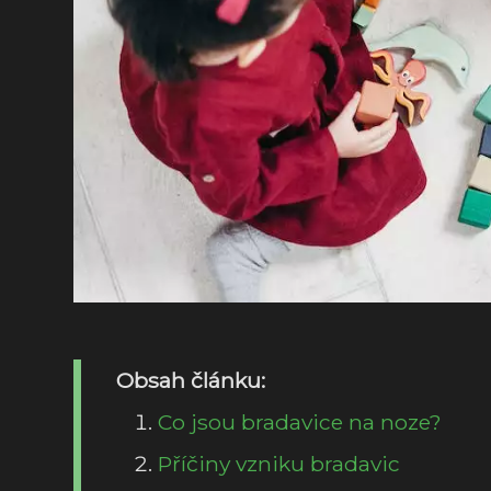
Obsah článku:
Co jsou bradavice na noze?
Příčiny vzniku bradavic