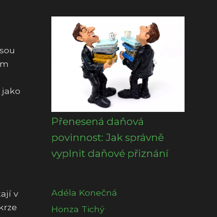
jsou
ím
 jako
Přenesená daňová
povinnost: Jak správně
vyplnit daňové přiznání
Adéla Konečná
ají v
krze
Honza Tichý