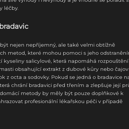
 léčby.
bradavic
být nejen nepříjemný, ale také velmi obtížně
ácích metod, které mohou pomoci s jeho odstranění
tí kyseliny salicylové, která napomáhá rozpouštění
é masti obsahující extrakt z dubové kůry nebo čajov
k z octa a sodovky. Pokud se jedná o bradavice n
která chrání bradavici před třením a zlepšuje její p
 že domácí metody by měly být pouze doplňkové k
razovat profesionální lékařskou péči v případě