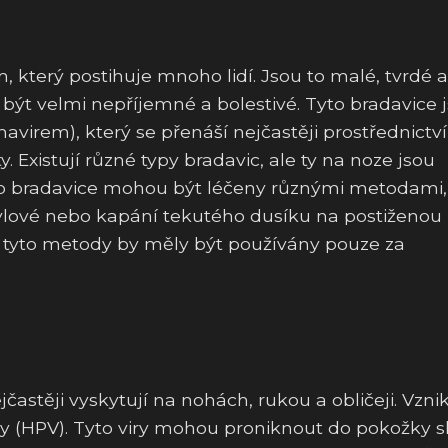
který postihuje mnoho lidí. Jsou to malé, tvrdé a
být velmi nepříjemné a bolestivé. Tyto bradavice 
rem), který se přenáší nejčastěji prostřednictv
 Existují různé typy bradavic, ale ty na noze jsou
to bradavice mohou být léčeny různými metodami,
ylové nebo kapání tekutého dusíku na postiženou
že tyto metody by měly být používány pouze za
častěji vyskytují na nohách, rukou a obličeji. Vznik
y (HPV). Tyto viry mohou proniknout do pokožky s