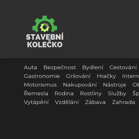
Auta
Bezpečnost
Bydlení
Cestování
Gastronomie
Grilování
Hračky
Intern
Motorismus
Nakupování
Nástroje
O
Řemesla
Rodina
Rostliny
Služby
Šp
Vytápění
Vzdělání
Zábava
Zahrada