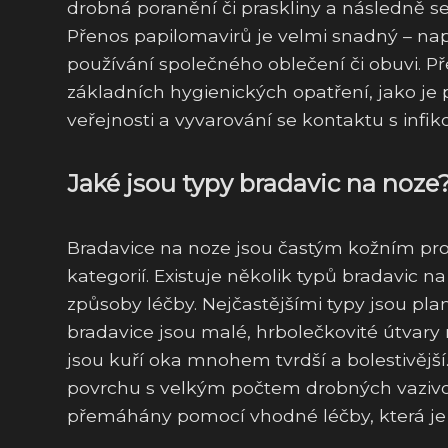
drobná poranění či praskliny a následně se 
Přenos papilomavirů je velmi snadný – např
používání společného oblečení či obuvi. 
základních hygienických opatření, jako je
veřejnosti a vyvarování se kontaktu s inf
Jaké jsou typy bradavic na noze
Bradavice na noze jsou častým kožním pro
kategorií. Existuje několik typů bradavic na
způsoby léčby. Nejčastějšími typy jsou pla
bradavice jsou malé, hrbolečkovité útvary 
jsou kuří oka mnohem tvrdší a bolestivější
povrchu s velkým počtem drobných vazivo
přemáhány pomocí vhodné léčby, která je 