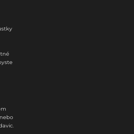
ůstky
o
atné
byste
rem
 nebo
davic.