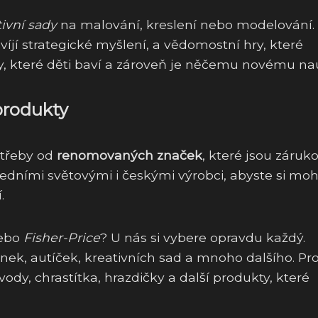
tivní sady
na malování, kreslení nebo modelování.
zvíjí strategické myšlení, a vědomostní hry, které
 hry, které děti baví a zároveň je něčemu novému na
produkty
otřeby od
renomovaných značek
, které jsou záruk
edními světovými i českými výrobci, abyste si moh
.
ebo
Fisher-Price
? U nás si vybere opravdu každý.
nek, autíček, kreativních sad a mnoho dalšího. Pr
dy, chrastítka, hrazdičky a další produkty, které