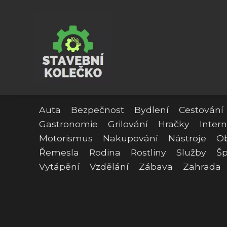
Auta
Bezpečnost
Bydlení
Cestování
Gastronomie
Grilování
Hračky
Intern
Motorismus
Nakupování
Nástroje
O
Řemesla
Rodina
Rostliny
Služby
Šp
Vytápění
Vzdělání
Zábava
Zahrada