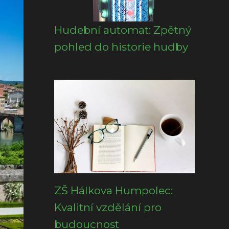
Hudební automat: Zpětný
pohled do historie hudby
ZŠ Hálkova Humpolec:
Kvalitní vzdělání pro
budoucnost