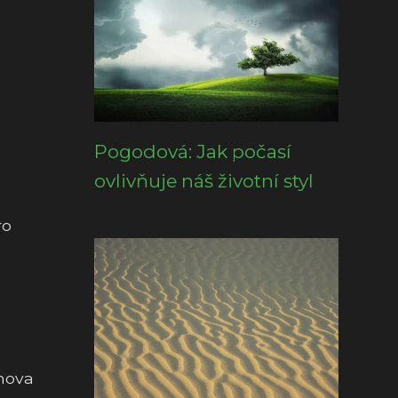
Pogodová: Jak počasí
ovlivňuje náš životní styl
ro
mova