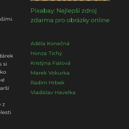
Pixabay: Nejlepší zdroj
šími.
zdarma pro obrázky online
Adéla Konečná
Honza Tichý
 dárek
Kristýna Fialová
 si
ako
Marek Vokurka
vé
Radim Hrbek
arší
Vladislav Havelka
 z
lesti