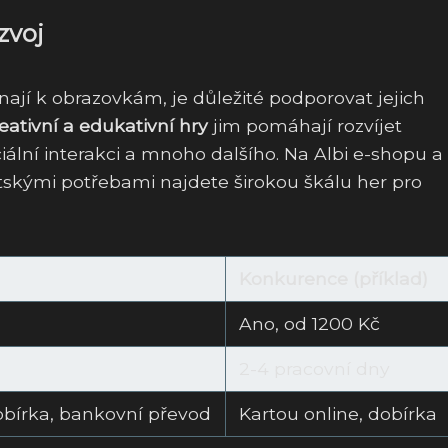
zvoj
ínají k obrazovkám, je důležité podporovat jejich
eativní a edukativní hry
jim pomáhají rozvíjet
iální interakci a mnoho dalšího. Na Albi e-shopu a
skými potřebami najdete širokou škálu her pro
Konkurence (příklad)
Ano, od 1200 Kč
2-4 pracovní dny
obírka, bankovní převod
Kartou online, dobírka