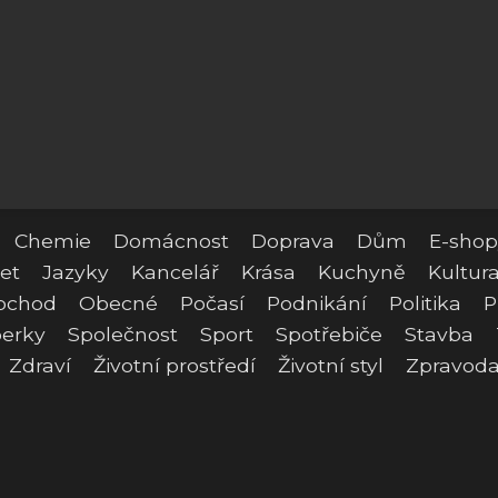
Chemie
Domácnost
Doprava
Dům
E-shop
et
Jazyky
Kancelář
Krása
Kuchyně
Kultur
bchod
Obecné
Počasí
Podnikání
Politika
P
erky
Společnost
Sport
Spotřebiče
Stavba
Zdraví
Životní prostředí
Životní styl
Zpravoda