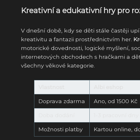
Kreativní a edukativní hry pro ro
V dnešní době, kdy se děti stále častěji up
kreativitu a fantazii prostřednictvím her.
Kr
motorické dovednosti, logické myšlení, soc
internetových obchodech s hračkami a dět
všechny věkové kategorie.
Vlastnost
Albi eshop
Doprava zdarma
Ano, od 1500 Kč
Doba dodání
1-3 pracovní dny
Možnosti platby
Kartou online, d