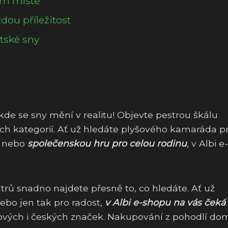
ím místě
ždou příležitost
ětské sny
e, kde se sny mění v realitu! Objevte pestrou škálu
ých kategorií. Ať už hledáte plyšového kamaráda p
e nebo
společenskou hru pro celou rodinu
, v Albi e-
ltrů snadno najdete přesně to, co hledáte. Ať už
bo jen tak pro radost,
v Albi e-shopu na vás čeká
ových i českých značek. Nakupování z pohodlí do