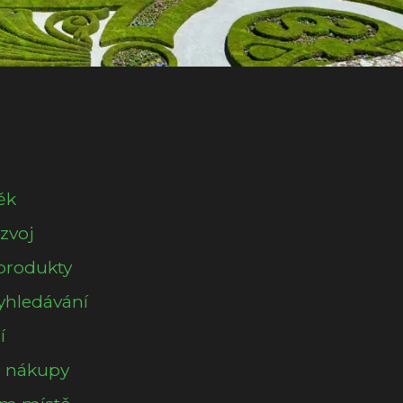
ěk
ozvoj
produkty
yhledávání
í
é nákupy