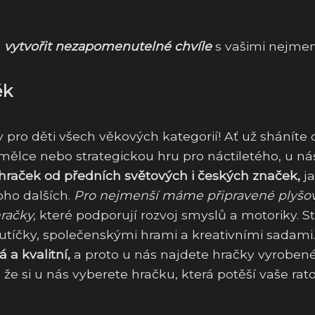
l
vytvořit nezapomenutelné chvíle
s vašimi nejmen
ěk
 pro děti všech věkových kategorií! Ať už sháníte
ělce nebo strategickou hru pro náctiletého, u nás
hraček od předních světových i českých značek,
j
oho dalších.
Pro nejmenší máme připravené plyšo
hračky,
které podporují rozvoj smyslů a motoriky. St
utíčky, společenskými hrami a kreativními sadami.
 a kvalitní,
a proto u nás najdete hračky vyrobené
e si u nás vyberete hračku, která potěší vaše rato