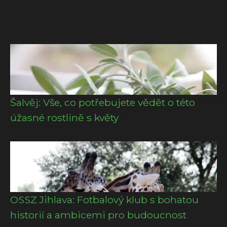
Šalvěj: Vše, co potřebujete vědět o této
úžasné rostlině s květy
OSSZ Jihlava: Fotbalový klub s bohatou
historií a ambicemi pro budoucnost