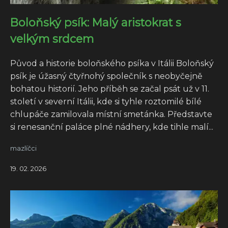
Boloňský psík: Malý aristokrat s
velkým srdcem
Původ a historie boloňského psíka v Itálii Boloňský
psík je úžasný čtyřnohý společník s neobyčejně
bohatou historií. Jeho příběh se začal psát už v 11.
století v severní Itálii, kde si tyhle roztomilé bílé
chlupáče zamilovala místní smetánka. Představte
si renesanční paláce plné nádhery, kde tihle malí...
mazlíčci
19. 02. 2026