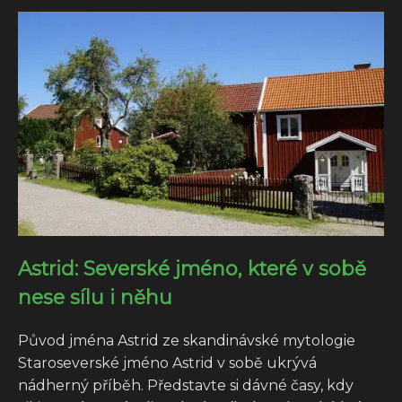
Astrid: Severské jméno, které v sobě
nese sílu i něhu
Původ jména Astrid ze skandinávské mytologie
Staroseverské jméno Astrid v sobě ukrývá
nádherný příběh. Představte si dávné časy, kdy