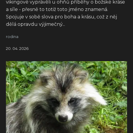
vikingové vyprávěli u ohňů příběhy o božské kráse
a síle - přesně to totiž toto jméno znamená.
Spojuje v sobě slova pro boha a krásu, což z něj
dělá opravdu výjimečný...
rodina
20. 04. 2026