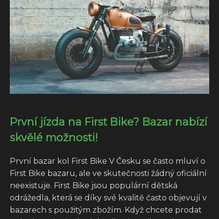
První jízda na First Bike? Bazar nabízí
skvělé možnosti!
První bazar kol First Bike V Česku se často mluví o
First Bike bazaru, ale ve skutečnosti žádný oficiální
neexistuje. First Bike jsou populární dětská
odrážedla, která se díky své kvalitě často objevují v
bazarech s použitým zbožím. Když chcete prodat