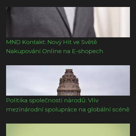
MND Kontakt: Nový Hit ve Světě
Nakupování Online na E-shopech
Politika společnosti národů: Vliv
mezinárodní spolupráce na globální scéně