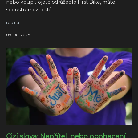
nebo koupit ojeté odrážedlo First Bike, máte
spoustu možností....
rodina
09. 08. 2025
Cizí slova: Nepřítel, nebo obohacení