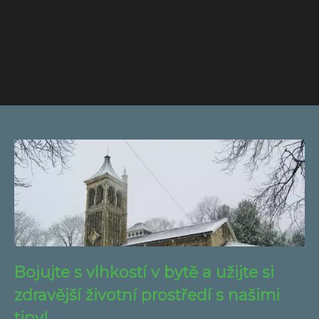
Bojujte s vlhkostí v bytě a užijte si
zdravější životní prostředí s našimi
tipy!