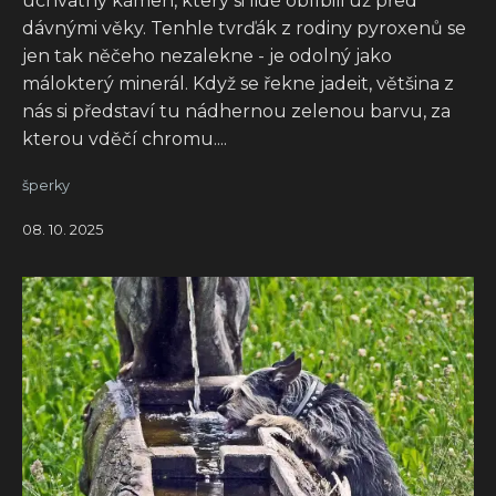
úchvatný kámen, který si lidé oblíbili už před
dávnými věky. Tenhle tvrďák z rodiny pyroxenů se
jen tak něčeho nezalekne - je odolný jako
málokterý minerál. Když se řekne jadeit, většina z
nás si představí tu nádhernou zelenou barvu, za
kterou vděčí chromu....
šperky
08. 10. 2025