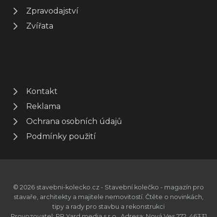
Zpravodajství
Zvířata
Kontakt
Reklama
Ochrana osobních údajů
Podmínky použití
© 2026 stavebni-kolecko.cz - Stavební kolečko - magazín pro
stavaře, architekty a majitele nemovitostí. Čtěte o novinkách,
tipy a rady pro stavbu a rekonstrukci
Provozovatel: PR Yard media s.r.o., Adresa: Nová Ves 272, 46331